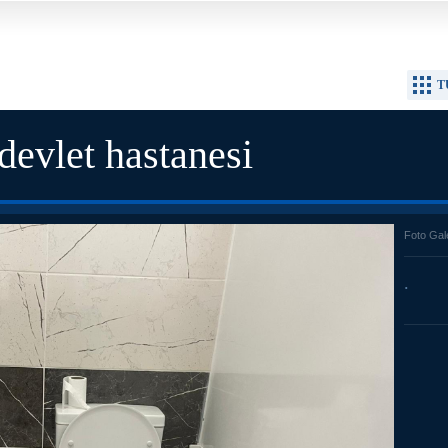
T
 devlet hastanesi
Foto Gal
.