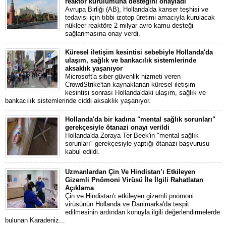
reaktör kurulumuna desteğini onayladı
Avrupa Birliği (AB), Hollanda'da kanser teşhisi ve
tedavisi için tıbbi izotop üretimi amacıyla kurulacak
nükleer reaktöre 2 milyar avro kamu desteği
sağlanmasına onay verdi.
Küresel iletişim kesintisi sebebiyle Hollanda'da
ulaşım, sağlık ve bankacılık sistemlerinde
aksaklık yaşanıyor
Microsoft'a siber güvenlik hizmeti veren
CrowdStrike'tan kaynaklanan küresel iletişim
kesintisi sonrası Hollanda'daki ulaşım, sağlık ve
bankacılık sistemlerinde ciddi aksaklık yaşanıyor.
Hollanda'da bir kadına "mental sağlık sorunları"
gerekçesiyle ötanazi onayı verildi
Hollanda'da Zoraya Ter Beek'in "mental sağlık
sorunları" gerekçesiyle yaptığı ötanazi başvurusu
kabul edildi.
Uzmanlardan Çin Ve Hindistan’ı Etkileyen
Gizemli Pnömoni Virüsü İle İlgili Rahatlatan
Açıklama
Çin ve Hindistan'ı etkileyen gizemli pnömoni
virüsünün Hollanda ve Danimarka'da tespit
edilmesinin ardından konuyla ilgili değerlendirmelerde
bulunan Karadeniz...