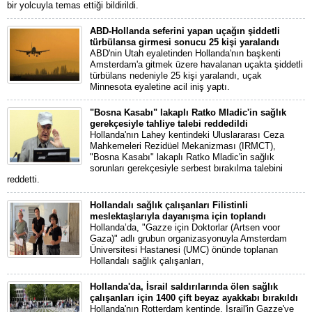
bir yolcuyla temas ettiği bildirildi.
ABD-Hollanda seferini yapan uçağın şiddetli
türbülansa girmesi sonucu 25 kişi yaralandı
ABD'nin Utah eyaletinden Hollanda'nın başkenti
Amsterdam'a gitmek üzere havalanan uçakta şiddetli
türbülans nedeniyle 25 kişi yaralandı, uçak
Minnesota eyaletine acil iniş yaptı.
"Bosna Kasabı" lakaplı Ratko Mladic'in sağlık
gerekçesiyle tahliye talebi reddedildi
Hollanda'nın Lahey kentindeki Uluslararası Ceza
Mahkemeleri Rezidüel Mekanizması (IRMCT),
"Bosna Kasabı" lakaplı Ratko Mladic'in sağlık
sorunları gerekçesiyle serbest bırakılma talebini
reddetti.
Hollandalı sağlık çalışanları Filistinli
meslektaşlarıyla dayanışma için toplandı
Hollanda’da, "Gazze için Doktorlar (Artsen voor
Gaza)" adlı grubun organizasyonuyla Amsterdam
Üniversitesi Hastanesi (UMC) önünde toplanan
Hollandalı sağlık çalışanları,
Hollanda'da, İsrail saldırılarında ölen sağlık
çalışanları için 1400 çift beyaz ayakkabı bırakıldı
Hollanda'nın Rotterdam kentinde, İsrail'in Gazze'ye