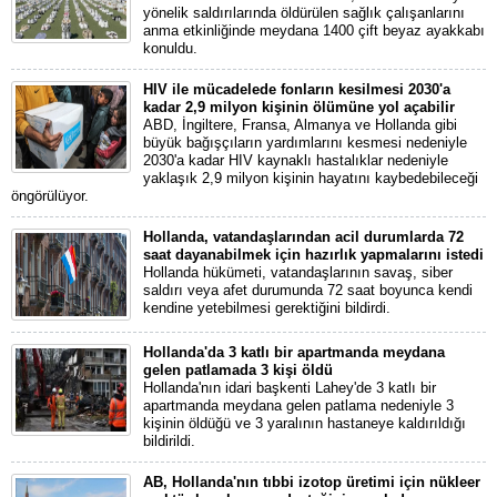
yönelik saldırılarında öldürülen sağlık çalışanlarını
anma etkinliğinde meydana 1400 çift beyaz ayakkabı
konuldu.
HIV ile mücadelede fonların kesilmesi 2030'a
kadar 2,9 milyon kişinin ölümüne yol açabilir
ABD, İngiltere, Fransa, Almanya ve Hollanda gibi
büyük bağışçıların yardımlarını kesmesi nedeniyle
2030'a kadar HIV kaynaklı hastalıklar nedeniyle
yaklaşık 2,9 milyon kişinin hayatını kaybedebileceği
öngörülüyor.
Hollanda, vatandaşlarından acil durumlarda 72
saat dayanabilmek için hazırlık yapmalarını istedi
Hollanda hükümeti, vatandaşlarının savaş, siber
saldırı veya afet durumunda 72 saat boyunca kendi
kendine yetebilmesi gerektiğini bildirdi.
Hollanda'da 3 katlı bir apartmanda meydana
gelen patlamada 3 kişi öldü
Hollanda'nın idari başkenti Lahey'de 3 katlı bir
apartmanda meydana gelen patlama nedeniyle 3
kişinin öldüğü ve 3 yaralının hastaneye kaldırıldığı
bildirildi.
AB, Hollanda'nın tıbbi izotop üretimi için nükleer