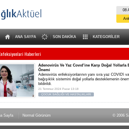
08 
An
İs
B
ANA SAYFA
SON DAKİKA
KATEGORİLER
A
nfeksiyonlari Haberleri
Adenovirüs Ve Yaz Covıd’ine Karşı Doğal Yollarla
Önemi
Adenovirüs enfeksiyonlarının yanı sıra yaz COVID'i va
bağışıklık sistemini doğal yollarla desteklemenin öne
bildirildi.
21 Temmuz 2024 Pazar 13:18
ÇOCUK SAĞLIĞI VE HASTALIKLARI
a Sayfa
Normal Görünüm
© 2006 Sa