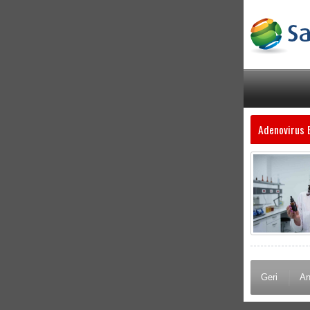
Adenovirus E
Geri
An