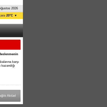
Ağustos 2026
kara
20°C
▼
tanbul
25°C
ursa
24°C
ntalya
27°C
İzmir
27°C
 Beslenmenin
kalarına karşı
m kazandığı
ğlık Aktüel