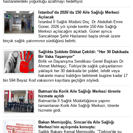
hastanelerdeki yoğunluğu azaltmayı hedefliyor.
İstanbul’da 2026’da 150 Aile Sağlığı Merkezi
Açılacak
İstanbul İl Sağlık Müdürü Doç. Dr. Abdullah Emre
Güner, 2026 yılı içinde kentte 150 Aile Sağlığı
Merkezi açılacağını açıkladı. Güner ayrıca
Sancaktepe Şehir Hastanesi başta olmak üzere
birçok sağlık yatırımının sürdüğünü belirtti.
Sağlıkta Şiddete Dikkat Çekildi: “Her 30 Dakikada
Bir Vaka Yaşanıyor”
Birlik ve Dayanışma Sendikası Genel Başkanı Dr.
Ahmet Mehlepçi, Türkiye’de sağlık çalışanlarının
yaklaşık her 30 dakikada bir şiddet, tehdit veya
hakarete maruz kaldığını belirterek bugüne kadar 17
bin 594 Beyaz Kod vakasının kayıtlara geçtiğini söyledi.
Batman'da Korik Aile Sağlığı Merkezi törenle
hizmete açıldı
Batman'da İl Sağlık Müdürlüğünce yapımı
tamamlanan Korik Aile Sağlığı Merkezi, törenle
hizmete girdi.
Bakan Memişoğlu, Sincan'da Aile Sağlığı
Merkezi'nin açılışında konuştu:
Sağlık Bakanı Kemal Memişoğlu, "Türkiye'de şu