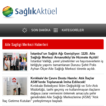
SON DAKİKA
KATEGORİLER
Aile Sagligi Merkezi Haberleri
İstanbul’un Sağlık Ağı Genişliyor: 1120. Aile
Sağlığı Merkezi Arnavutköy’de Hizmete Açıldı!
İstanbul Valiliği, yerel yönetimler ve hayırseverlerin iş
birliğiyle yapımı tamamlanan Durusu Şehit Polis
Ayhan Ölçer Aile Sağlığı Merkezi törenle açıldı.
Kırıkkale’de Çevre Dostu Hamle: Atık İlaçlar
ASM’lerde Toplanarak İmha Edilecek!
Kırıkkale Belediyesi İklim Değişikliği ve Sıfır Atık
Müdürlüğü, tarihi geçmiş ve kullanılmayan ilaçların
doğaya zarar vermesini önlemek amacıyla şehir
genelindeki Aile Sağlığı Merkezlerine (ASM) "Atık
İlaç Getirme Kutuları" yerleştirmeye başladı.