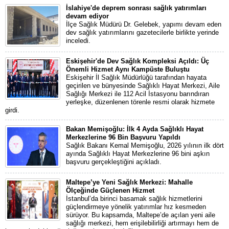
İslahiye'de deprem sonrası sağlık yatırımları
devam ediyor
İlçe Sağlık Müdürü Dr. Gelebek, yapımı devam eden
dev sağlık yatırımlarını gazetecilerle birlikte yerinde
inceledi.
Eskişehir'de Dev Sağlık Kompleksi Açıldı: Üç
Önemli Hizmet Aynı Kampüste Buluştu
Eskişehir İl Sağlık Müdürlüğü tarafından hayata
geçirilen ve bünyesinde Sağlıklı Hayat Merkezi, Aile
Sağlığı Merkezi ile 112 Acil İstasyonu barındıran
yerleşke, düzenlenen törenle resmi olarak hizmete
girdi.
Bakan Memişoğlu: İlk 4 Ayda Sağlıklı Hayat
Merkezlerine 96 Bin Başvuru Yapıldı
Sağlık Bakanı Kemal Memişoğlu, 2026 yılının ilk dört
ayında Sağlıklı Hayat Merkezlerine 96 bini aşkın
başvuru gerçekleştiğini açıkladı.
Maltepe’ye Yeni Sağlık Merkezi: Mahalle
Ölçeğinde Güçlenen Hizmet
İstanbul’da birinci basamak sağlık hizmetlerini
güçlendirmeye yönelik yatırımlar hız kesmeden
sürüyor. Bu kapsamda, Maltepe’de açılan yeni aile
sağlığı merkezi, hem erişilebilirliği artırmayı hem de