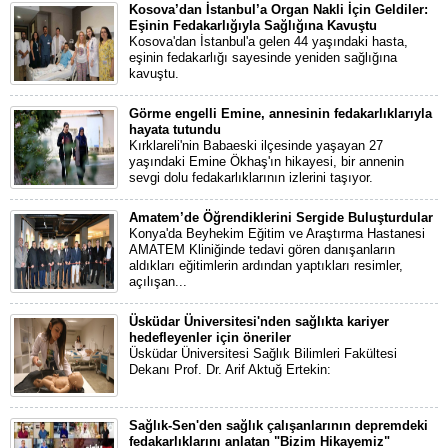
Kosova’dan İstanbul’a Organ Nakli İçin Geldiler:
Eşinin Fedakarlığıyla Sağlığına Kavuştu
Kosova'dan İstanbul'a gelen 44 yaşındaki hasta,
eşinin fedakarlığı sayesinde yeniden sağlığına
kavuştu.
Görme engelli Emine, annesinin fedakarlıklarıyla
hayata tutundu
Kırklareli'nin Babaeski ilçesinde yaşayan 27
yaşındaki Emine Ökhaş'ın hikayesi, bir annenin
sevgi dolu fedakarlıklarının izlerini taşıyor.
Amatem’de Öğrendiklerini Sergide Buluşturdular
Konya'da Beyhekim Eğitim ve Araştırma Hastanesi
AMATEM Kliniğinde tedavi gören danışanların
aldıkları eğitimlerin ardından yaptıkları resimler,
açılışan...
Üsküdar Üniversitesi'nden sağlıkta kariyer
hedefleyenler için öneriler
Üsküdar Üniversitesi Sağlık Bilimleri Fakültesi
Dekanı Prof. Dr. Arif Aktuğ Ertekin:
Sağlık-Sen'den sağlık çalışanlarının depremdeki
fedakarlıklarını anlatan "Bizim Hikayemiz"