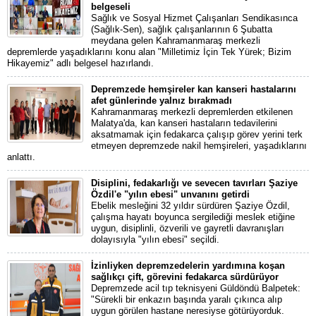
belgeseli
Sağlık ve Sosyal Hizmet Çalışanları Sendikasınca
(Sağlık-Sen), sağlık çalışanlarının 6 Şubatta
meydana gelen Kahramanmaraş merkezli
depremlerde yaşadıklarını konu alan "Milletimiz İçin Tek Yürek; Bizim
Hikayemiz" adlı belgesel hazırlandı.
Depremzede hemşireler kan kanseri hastalarını
afet günlerinde yalnız bırakmadı
Kahramanmaraş merkezli depremlerden etkilenen
Malatya'da, kan kanseri hastaların tedavilerini
aksatmamak için fedakarca çalışıp görev yerini terk
etmeyen depremzede nakil hemşireleri, yaşadıklarını
anlattı.
Disiplini, fedakarlığı ve sevecen tavırları Şaziye
Özdil'e "yılın ebesi" unvanını getirdi
Ebelik mesleğini 32 yıldır sürdüren Şaziye Özdil,
çalışma hayatı boyunca sergilediği meslek etiğine
uygun, disiplinli, özverili ve gayretli davranışları
dolayısıyla "yılın ebesi" seçildi.
İzinliyken depremzedelerin yardımına koşan
sağlıkçı çift, görevini fedakarca sürdürüyor
Depremzede acil tıp teknisyeni Güldöndü Balpetek:
"Sürekli bir enkazın başında yaralı çıkınca alıp
uygun görülen hastane neresiyse götürüyorduk.