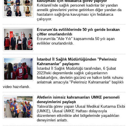
kavuşması için fedakarca görev yapıyor
Kırklareli'nde sağlık personeli kadınlar bir yandan
annelik görevlerini yerine getirirken diğer yandan da
hastaların sağlığına kavuşması için fedakarca
çalışıyor.
Erzurum'da evliliklerinde 50 yılı geride bırakan
çiftler onurlandırıldı
Erzurum'da "Aile Yılı" kapsamında 50 yılı aşan
evlilikler onurlandırıldı.
İstanbul İl Sağlık Müdürlüğünden "Pelerinsiz
Kahramanlar" paylaşımı
İstanbul İl Sağlık Müdürlüğü tarafından, 6 Şubat
2023'teki depremlerde sağlık çalışanlarının
fedakarlığını, devletin gücünü ve halkın birlik ruhunu
anlatmak amacıyla "Pelerinsiz Kahramanlar" başlıklı
video hazırlandı.
Afetlerin isimsiz kahramanları UMKE personeli
deneyimlerini paylaştı
Yalova'da görev yapan Ulusal Medikal Kurtarma Ekibi
(UMKE), Ulusal UMKE Haftası dolayısıyla
düzenlenen etkinlikte afet bölgelerinde yaşadıkları
deneyimleri anlattı.