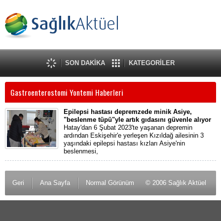
SON DAKİKA
KATEGORİLER
Gastroenterostomi Yontemi Haberleri
Epilepsi hastası depremzede minik Asiye,
"beslenme tüpü"yle artık gıdasını güvenle alıyor
Hatay'dan 6 Şubat 2023'te yaşanan depremin
ardından Eskişehir'e yerleşen Kızıldağ ailesinin 3
yaşındaki epilepsi hastası kızları Asiye'nin
beslenmesi,
Geri
Ana Sayfa
Normal Görünüm
© 2006 Sağlık Aktüel