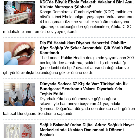
KDC'de Büyük Ebola Felaketi: Vakalar 4 Bini Aştı,
Virüste Mutasyon Şüphesi!
Kongo Demokratik Cumhuriyeti'nde (KDC) tarihin en
büyük ikinci Ebola salgını yaşanıyor. Vaka sayısının
4 bini aşması üzerine yetkililer virüsün mutasyona
uğramış olabileceğinden şüphelenirken, Afrika CDC
müdahale planını en üst seviyeye çıkardı.
Diş Eti Hastalıkları Diyabet Habercisi Olabilir:
Ağız Sağlığı Ve Şeker Arasındaki Çift Yönlü Bağ
Kanıtlandı
The Lancet Public Health dergisinde yayımlanan 300
bin kişilik dev araştırma, şiddetli diş eti hastalığı
(periodontit) ile tip 2 diyabet arasında doğrudan ve
çift yönlü bir ilişki bulunduğunu gözler önüne serdi.
Dünyada Sadece 67 Kişide Var: Türkiye’nin İlk
Bundgaard Sendromu Vakası Diyarbakır’da
Teşhis Edildi
Diyarbakır’da baş dönmesi ve göğüs ağrısı
şikayetiyle hastaneye başvuran 41 yaşındaki
Şehmus Doğan’da, dünyada son derece nadir görülen
kalıtsal Bundgaard Sendromu saptandı.
Sağlık Bakanlığı'ndan Dijital Adım: Sağlıklı Hayat
Merkezlerinde Uzaktan Danışmanlık Dönemi
Başladı