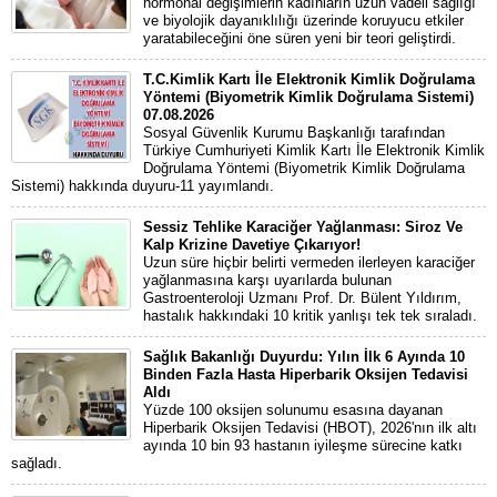
hormonal değişimlerin kadınların uzun vadeli sağlığı
ve biyolojik dayanıklılığı üzerinde koruyucu etkiler
yaratabileceğini öne süren yeni bir teori geliştirdi.
T.C.Kimlik Kartı İle Elektronik Kimlik Doğrulama
Yöntemi (Biyometrik Kimlik Doğrulama Sistemi)
07.08.2026
Sosyal Güvenlik Kurumu Başkanlığı tarafından
Türkiye Cumhuriyeti Kimlik Kartı İle Elektronik Kimlik
Doğrulama Yöntemi (Biyometrik Kimlik Doğrulama
Sistemi) hakkında duyuru-11 yayımlandı.
Sessiz Tehlike Karaciğer Yağlanması: Siroz Ve
Kalp Krizine Davetiye Çıkarıyor!
Uzun süre hiçbir belirti vermeden ilerleyen karaciğer
yağlanmasına karşı uyarılarda bulunan
Gastroenteroloji Uzmanı Prof. Dr. Bülent Yıldırım,
hastalık hakkındaki 10 kritik yanlışı tek tek sıraladı.
Sağlık Bakanlığı Duyurdu: Yılın İlk 6 Ayında 10
Binden Fazla Hasta Hiperbarik Oksijen Tedavisi
Aldı
Yüzde 100 oksijen solunumu esasına dayanan
Hiperbarik Oksijen Tedavisi (HBOT), 2026'nın ilk altı
ayında 10 bin 93 hastanın iyileşme sürecine katkı
sağladı.