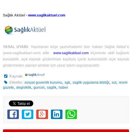
Sağlık Aktüel -
www.saglikaktuel.com
YASAL UYARI:
Yayınlanan köşe yazısı/haberin tüm hakları Sağlık Aktüel’e
(
www.saglikaktuel.com
) aittir.
www.saglikaktuel.com
biçiminde aktif bağlantı
kurulabilir, açık kaynak gösterilmek kaydıyla içerik kullanılabilir. Açık kaynak
göstermeden yapılan alıntılar için yasal işlem uygulanacaktır.
Kaynak:
,
,
,
,
Etiketler:
sosyal guvenlik kurumu
sgk
saglik uygulama tebliği
sut
resmi
,
,
,
,
gazete
degisiklik
guncel
saglik
haber