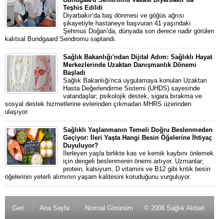
Teşhis Edildi
Diyarbakır’da baş dönmesi ve göğüs ağrısı
şikayetiyle hastaneye başvuran 41 yaşındaki
Şehmus Doğan’da, dünyada son derece nadir görülen
kalıtsal Bundgaard Sendromu saptandı.
Sağlık Bakanlığı'ndan Dijital Adım: Sağlıklı Hayat
Merkezlerinde Uzaktan Danışmanlık Dönemi
Başladı
Sağlık Bakanlığı'nca uygulamaya konulan Uzaktan
Hasta Değerlendirme Sistemi (UHDS) sayesinde
vatandaşlar; psikolojik destek, sigara bırakma ve
sosyal destek hizmetlerine evlerinden çıkmadan MHRS üzerinden
ulaşıyor.
Sağlıklı Yaşlanmanın Temeli Doğru Beslenmeden
Geçiyor: İleri Yaşta Hangi Besin Öğelerine İhtiyaç
Duyuluyor?
İlerleyen yaşla birlikte kas ve kemik kaybını önlemek
için dengeli beslenmenin önemi artıyor. Uzmanlar;
protein, kalsiyum, D vitamini ve B12 gibi kritik besin
öğelerinin yeterli alımının yaşam kalitesini koruduğunu vurguluyor.
Geri
Ana Sayfa
Normal Görünüm
© 2006 Sağlık Aktüel