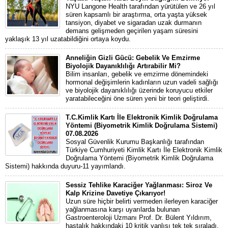
NYU Langone Health tarafından yürütülen ve 26 yıl
süren kapsamlı bir araştırma, orta yaşta yüksek
tansiyon, diyabet ve sigaradan uzak durmanın
demans gelişmeden geçirilen yaşam süresini
yaklaşık 13 yıl uzatabildiğini ortaya koydu.
Anneliğin Gizli Gücü: Gebelik Ve Emzirme
Biyolojik Dayanıklılığı Artırabilir Mi?
Bilim insanları, gebelik ve emzirme dönemindeki
hormonal değişimlerin kadınların uzun vadeli sağlığı
ve biyolojik dayanıklılığı üzerinde koruyucu etkiler
yaratabileceğini öne süren yeni bir teori geliştirdi.
T.C.Kimlik Kartı İle Elektronik Kimlik Doğrulama
Yöntemi (Biyometrik Kimlik Doğrulama Sistemi)
07.08.2026
Sosyal Güvenlik Kurumu Başkanlığı tarafından
Türkiye Cumhuriyeti Kimlik Kartı İle Elektronik Kimlik
Doğrulama Yöntemi (Biyometrik Kimlik Doğrulama
Sistemi) hakkında duyuru-11 yayımlandı.
Sessiz Tehlike Karaciğer Yağlanması: Siroz Ve
Kalp Krizine Davetiye Çıkarıyor!
Uzun süre hiçbir belirti vermeden ilerleyen karaciğer
yağlanmasına karşı uyarılarda bulunan
Gastroenteroloji Uzmanı Prof. Dr. Bülent Yıldırım,
hastalık hakkındaki 10 kritik yanlışı tek tek sıraladı.