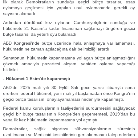
İlk olarak Demokratların sunduğu geçici bütçe tasarısı, esas
oylamaya geçilmesi için yapılan usul oylamasında gerekli oy
sayısını alamadı.
Ardından dördüncü kez oylanan Cumhuriyetçilerin sunduğu ve
hükümete 21 Kasım'a kadar finansman sağlamayı öngören geçici
bütçe tasarısı da yeterli oyu bulamadı.
ABD Kongresi'nde bütçe üzerinde hala anlaşmaya varılamaması,
hükümetin ne zaman açılacağına dair belirsizliği artırdı.
Senatonun, hükümetin kapanmasına yol açan bütçe anlaşmazlığını
çözmek amacıyla pazartesi akşamı yeniden oylama yapacağı
bildirildi.
- Hükümet 1 Ekim'de kapanmıştı
ABD'de 2025 mali yılı 30 Eylül Salı gece yarısı itibarıyla sona
ererken federal hükümet, yeni mali yıl başlamadan önce Kongre'nin
geçici bütçe tasarısını onaylayamaması nedeniyle kapanmıştı.
Federal kamu kuruluşlarının faaliyetlerini sürdürmesini sağlayacak
geçici bir bütçe tasarısının Kongre'den geçememesi, 2019'dan bu
yana ilk kez hükümetin kapanmasına yol açmıştı.
Demokratlar, sağlık sigortası sübvansiyonlarının süresinin
uzatılmasını ve Medicaid kesintilerinin geri alınmasını talep ederken