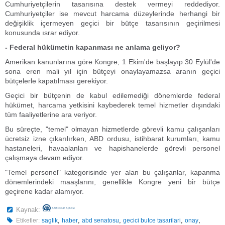
Cumhuriyetçilerin tasarısına destek vermeyi reddediyor.
Cumhuriyetçiler ise mevcut harcama düzeylerinde herhangi bir
değişiklik içermeyen geçici bir bütçe tasarısının geçirilmesi
konusunda ısrar ediyor.
- Federal hükümetin kapanması ne anlama geliyor?
Amerikan kanunlarına göre Kongre, 1 Ekim'de başlayıp 30 Eylül'de
sona eren mali yıl için bütçeyi onaylayamazsa aranın geçici
bütçelerle kapatılması gerekiyor.
Geçici bir bütçenin de kabul edilemediği dönemlerde federal
hükümet, harcama yetkisini kaybederek temel hizmetler dışındaki
tüm faaliyetlerine ara veriyor.
Bu süreçte, "temel" olmayan hizmetlerde görevli kamu çalışanları
ücretsiz izne çıkarılırken, ABD ordusu, istihbarat kurumları, kamu
hastaneleri, havaalanları ve hapishanelerde görevli personel
çalışmaya devam ediyor.
"Temel personel" kategorisinde yer alan bu çalışanlar, kapanma
dönemlerindeki maaşlarını, genellikle Kongre yeni bir bütçe
geçirene kadar alamıyor.
Kaynak:
,
,
,
,
,
Etiketler:
saglik
haber
abd senatosu
gecici butce tasarilari
onay