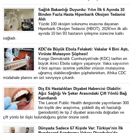
Sağlık Bakanlığı Duyurdu: Yılın İlk 6 Ayında 10
Binden Fazla Hasta Hiperbarik Oksijen Tedavisi
Aldı
Yüzde 100 oksijen solunumu esasına dayanan
Hiperbarik Oksijen Tedavisi (HBOT), 2026'nın ilk altı
ayında 10 bin 93 hastanın iyileşme sürecine katkı
sağladı.
KDC'de Büyük Ebola Felaketi: Vakalar 4 Bini Aştı,
Virüste Mutasyon Şüphesi!
Kongo Demokratik Cumhuriyeti'nde (KDC) tarihin en
büyük ikinci Ebola salgını yaşanıyor. Vaka sayısının
4 bini aşması üzerine yetkililer virüsün mutasyona
uğramış olabileceğinden şüphelenirken, Afrika CDC
müdahale planını en üst seviyeye çıkardı.
Diş Eti Hastalıkları Diyabet Habercisi Olabilir:
Ağız Sağlığı Ve Şeker Arasındaki Çift Yönlü Bağ
Kanıtlandı
The Lancet Public Health dergisinde yayımlanan 300
bin kişilik dev araştırma, şiddetli diş eti hastalığı
(periodontit) ile tip 2 diyabet arasında doğrudan ve
çift yönlü bir ilişki bulunduğunu gözler önüne serdi.
Dünyada Sadece 67 Kişide Var: Türkiye’nin İlk
Bundgaard Sendromu Vakası Diyarbakır’da