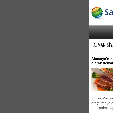
ALMAN SİY
Almanya’nın 
olarak demans
Funke Medya G
araştırmaya d
et tüketimi sa