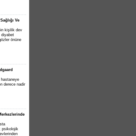
 Sağlığı Ve
n kişilik dev
2 diyabet
 gözler önüne
ndgaard
e hastaneye
n derece nadir
 Merkezlerinde
sta
psikolojik
evlerinden