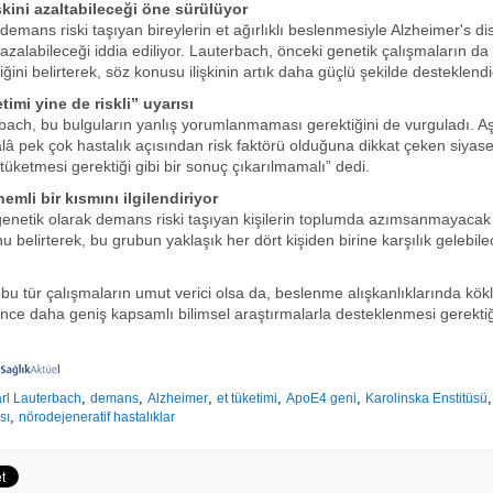
skini azaltabileceği öne sürülüyor
demans riski taşıyan bireylerin et ağırlıklı beslenmesiyle Alzheimer's di
 azalabileceği iddia ediliyor. Lauterbach, önceki genetik çalışmaların d
ğini belirterek, söz konusu ilişkinin artık daha güçlü şekilde desteklendiği
etimi yine de riskli” uyarısı
ach, bu bulguların yanlış yorumlanmaması gerektiğini de vurguladı. Aşı
âlâ pek çok hastalık açısından risk faktörü olduğuna dikkat çeken siyase
tüketmesi gerektiği gibi bir sonuç çıkarılmamalı” dedi.
mli bir kısmını ilgilendiriyor
enetik olarak demans riski taşıyan kişilerin toplumda azımsanmayacak
 belirterek, bu grubun yaklaşık her dört kişiden birine karşılık gelebile
bu tür çalışmaların umut verici olsa da, beslenme alışkanlıklarında köklü
ce daha geniş kapsamlı bilimsel araştırmalarla desteklenmesi gerektiğ
,
,
,
,
,
rl Lauterbach
demans
Alzheimer
et tüketimi
ApoE4 geni
Karolinska Enstitüsü
,
sı
nörodejeneratif hastalıklar