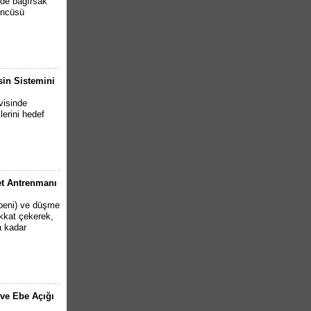
inde bağırsak
öncüsü
sin Sistemini
visinde
lerini hedef
et Antrenmanı
peni) ve düşme
kkat çekerek,
a kadar
 ve Ebe Açığı