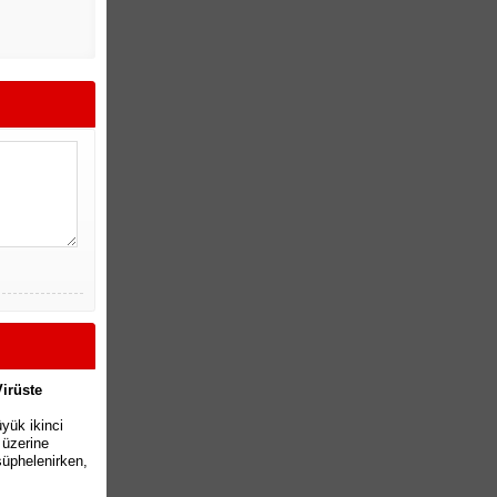
Virüste
yük ikinci
 üzerine
şüphelenirken,