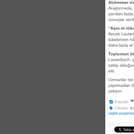
Alzheimer ri
Araştırmada, 
yarıdan fazla
sonuçlar verdi
“Aşırı et tük
Ancak Lauterb
tüketiminin h
daha fazla et 
Toplumun öne
Lauterbach, g
sahip olduğunu
etti.
Uzmanlar ise 
yapılmadan ön
çekiyor.
Kaynak:
Etiketler:
Ka
sağlık araştırma