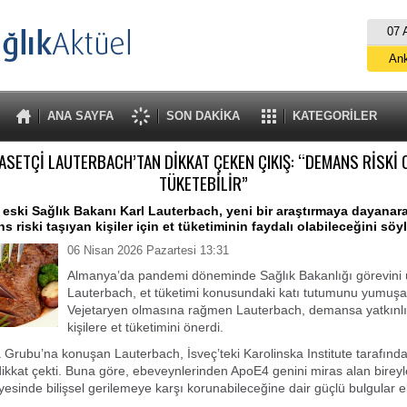
07 
An
İs
B
ANA SAYFA
SON DAKİKA
KATEGORİLER
A
ASETÇİ LAUTERBACH’TAN DİKKAT ÇEKEN ÇIKIŞ: “DEMANS RİSKİ 
TÜKETEBİLİR”
eski Sağlık Bakanı Karl Lauterbach, yeni bir araştırmaya dayanar
 riski taşıyan kişiler için et tüketiminin faydalı olabileceğini söyl
06 Nisan 2026 Pazartesi 13:31
Almanya’da pandemi döneminde Sağlık Bakanlığı görevini 
Lauterbach, et tüketimi konusundaki katı tutumunu yumuşat
Vejetaryen olmasına rağmen Lauterbach, demansa yatkınlı
kişilere et tüketimini önerdi.
rubu’na konuşan Lauterbach, İsveç’teki Karolinska Institute tarafında
ikkat çekti. Buna göre, ebeveynlerinden ApoE4 genini miras alan bireyl
yesinde bilişsel gerilemeye karşı korunabileceğine dair güçlü bulgular el