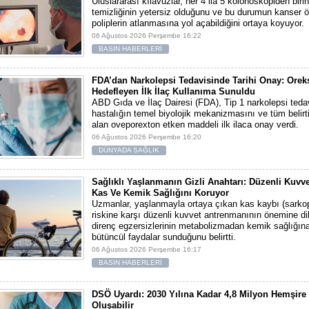
Uluslararası kılavuzlar, her 4 ila 5 kolonoskopiden bir
temizliğinin yetersiz olduğunu ve bu durumun kanser 
poliplerin atlanmasına yol açabildiğini ortaya koyuyor.
06 Ağustos 2026 Perşembe 16:22
BASIN HABERLERİ
FDA’dan Narkolepsi Tedavisinde Tarihi Onay: Orek
Hedefleyen İlk İlaç Kullanıma Sunuldu
ABD Gıda ve İlaç Dairesi (FDA), Tip 1 narkolepsi teda
hastalığın temel biyolojik mekanizmasını ve tüm belirti
alan oveporexton etken maddeli ilk ilaca onay verdi.
06 Ağustos 2026 Perşembe 16:20
DÜNYADA SAĞLIK
Sağlıklı Yaşlanmanın Gizli Anahtarı: Düzenli Kuvv
Kas Ve Kemik Sağlığını Koruyor
Uzmanlar, yaşlanmayla ortaya çıkan kas kaybı (sarko
riskine karşı düzenli kuvvet antrenmanının önemine di
direnç egzersizlerinin metabolizmadan kemik sağlığın
bütüncül faydalar sunduğunu belirtti.
06 Ağustos 2026 Perşembe 16:17
BASIN HABERLERİ
DSÖ Uyardı: 2030 Yılına Kadar 4,8 Milyon Hemşire
Oluşabilir