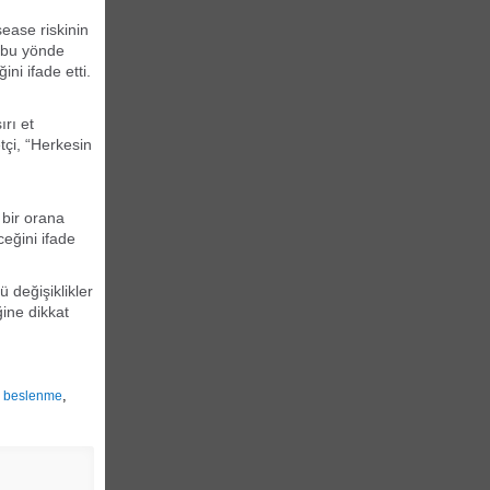
sease riskinin
a bu yönde
ni ifade etti.
rı et
tçi, “Herkesin
 bir orana
ceğini ifade
 değişiklikler
ine dikkat
,
,
beslenme