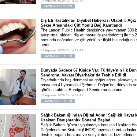
07 Ağustos 2026 Cuma 12:44
BASIN HABERLERİ
Diş Eti Hastalıkları Diyabet Habercisi Olabilir: Ağız
Şeker Arasındaki Çift Yönlü Bağ Kanıtlandı
The Lancet Public Health dergisinde yayımlanan 300 bi
araştırma, şiddetli diş eti hastalığı (periodontit) ile tip 
arasında doğrudan ve çift yönlü bir ilişki bulunduğunu
serdi.
07 Ağustos 2026 Cuma 12:43
BASIN HABERLERİ
Dünyada Sadece 67 Kişide Var: Türkiye’nin İlk Bu
Sendromu Vakası Diyarbakır’da Teşhis Edildi
Diyarbakır’da baş dönmesi ve göğüs ağrısı şikayetiyl
başvuran 41 yaşındaki Şehmus Doğan’da, dünyada so
görülen kalıtsal Bundgaard Sendromu saptandı.
07 Ağustos 2026 Cuma 12:41
BASIN HABERLERİ
Sağlık Bakanlığı'ndan Dijital Adım: Sağlıklı Hayat
Uzaktan Danışmanlık Dönemi Başladı
Sağlık Bakanlığı'nca uygulamaya konulan Uzaktan Ha
Değerlendirme Sistemi (UHDS) sayesinde vatandaşlar; 
destek, sigara bırakma ve sosyal destek hizmetlerine 