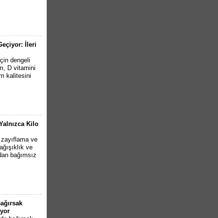
çiyor: İleri
çin dengeli
m, D vitamini
m kalitesini
Yalnızca Kilo
 zayıflama ve
bağışıklık ve
ından bağımsız
Bağırsak
yor