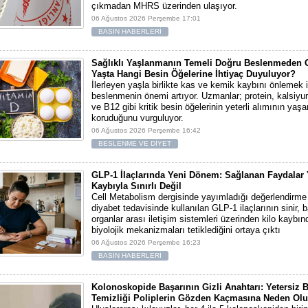
çıkmadan MHRS üzerinden ulaşıyor.
06 Ağustos 2026 Perşembe 17:01
BASIN HABERLERİ
Sağlıklı Yaşlanmanın Temeli Doğru Beslenmeden Ge
Yaşta Hangi Besin Öğelerine İhtiyaç Duyuluyor?
İlerleyen yaşla birlikte kas ve kemik kaybını önlemek i
beslenmenin önemi artıyor. Uzmanlar; protein, kalsiyu
ve B12 gibi kritik besin öğelerinin yeterli alımının yaşa
koruduğunu vurguluyor.
06 Ağustos 2026 Perşembe 16:42
BESLENME VE DİYET
GLP-1 İlaçlarında Yeni Dönem: Sağlanan Faydalar 
Kaybıyla Sınırlı Değil
Cell Metabolism dergisinde yayımladığı değerlendirme
diyabet tedavisinde kullanılan GLP-1 ilaçlarının sinir, 
organlar arası iletişim sistemleri üzerinden kilo kayb
biyolojik mekanizmaları tetiklediğini ortaya çıktı
06 Ağustos 2026 Perşembe 16:23
BASIN HABERLERİ
Kolonoskopide Başarının Gizli Anahtarı: Yetersiz 
Temizliği Poliplerin Gözden Kaçmasına Neden Olu