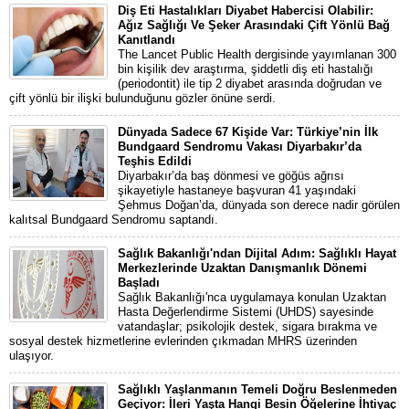
Diş Eti Hastalıkları Diyabet Habercisi Olabilir:
Ağız Sağlığı Ve Şeker Arasındaki Çift Yönlü Bağ
Kanıtlandı
The Lancet Public Health dergisinde yayımlanan 300
bin kişilik dev araştırma, şiddetli diş eti hastalığı
(periodontit) ile tip 2 diyabet arasında doğrudan ve
çift yönlü bir ilişki bulunduğunu gözler önüne serdi.
Dünyada Sadece 67 Kişide Var: Türkiye’nin İlk
Bundgaard Sendromu Vakası Diyarbakır’da
Teşhis Edildi
Diyarbakır’da baş dönmesi ve göğüs ağrısı
şikayetiyle hastaneye başvuran 41 yaşındaki
Şehmus Doğan’da, dünyada son derece nadir görülen
kalıtsal Bundgaard Sendromu saptandı.
Sağlık Bakanlığı'ndan Dijital Adım: Sağlıklı Hayat
Merkezlerinde Uzaktan Danışmanlık Dönemi
Başladı
Sağlık Bakanlığı'nca uygulamaya konulan Uzaktan
Hasta Değerlendirme Sistemi (UHDS) sayesinde
vatandaşlar; psikolojik destek, sigara bırakma ve
sosyal destek hizmetlerine evlerinden çıkmadan MHRS üzerinden
ulaşıyor.
Sağlıklı Yaşlanmanın Temeli Doğru Beslenmeden
Geçiyor: İleri Yaşta Hangi Besin Öğelerine İhtiyaç