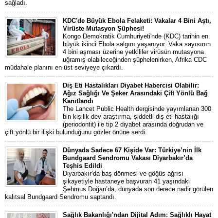
sağladı.
KDC'de Büyük Ebola Felaketi: Vakalar 4 Bini Aştı,
Virüste Mutasyon Şüphesi!
Kongo Demokratik Cumhuriyeti'nde (KDC) tarihin en
büyük ikinci Ebola salgını yaşanıyor. Vaka sayısının
4 bini aşması üzerine yetkililer virüsün mutasyona
uğramış olabileceğinden şüphelenirken, Afrika CDC
müdahale planını en üst seviyeye çıkardı.
Diş Eti Hastalıkları Diyabet Habercisi Olabilir:
Ağız Sağlığı Ve Şeker Arasındaki Çift Yönlü Bağ
Kanıtlandı
The Lancet Public Health dergisinde yayımlanan 300
bin kişilik dev araştırma, şiddetli diş eti hastalığı
(periodontit) ile tip 2 diyabet arasında doğrudan ve
çift yönlü bir ilişki bulunduğunu gözler önüne serdi.
Dünyada Sadece 67 Kişide Var: Türkiye’nin İlk
Bundgaard Sendromu Vakası Diyarbakır’da
Teşhis Edildi
Diyarbakır’da baş dönmesi ve göğüs ağrısı
şikayetiyle hastaneye başvuran 41 yaşındaki
Şehmus Doğan’da, dünyada son derece nadir görülen
kalıtsal Bundgaard Sendromu saptandı.
Sağlık Bakanlığı'ndan Dijital Adım: Sağlıklı Hayat