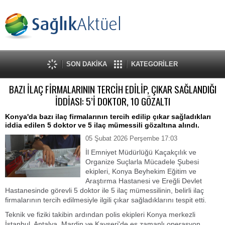
SON DAKİKA
KATEGORİLER
BAZI İLAÇ FİRMALARININ TERCİH EDİLİP, ÇIKAR SAĞLANDIĞI
İDDİASI: 5’İ DOKTOR, 10 GÖZALTI
Konya'da bazı ilaç firmalarının tercih edilip çıkar sağladıkları
iddia edilen 5 doktor ve 5 ilaç mümessili gözaltına alındı.
05 Şubat 2026 Perşembe 17:03
İl Emniyet Müdürlüğü Kaçakçılık ve
Organize Suçlarla Mücadele Şubesi
ekipleri, Konya Beyhekim Eğitim ve
Araştırma Hastanesi ve Ereğli Devlet
Hastanesinde görevli 5 doktor ile 5 ilaç mümessilinin, belirli ilaç
firmalarının tercih edilmesiyle ilgili çıkar sağladıklarını tespit etti.
Teknik ve fiziki takibin ardından polis ekipleri Konya merkezli
İstanbul, Antalya, Mardin ve Kayseri'de eş zamanlı operasyon