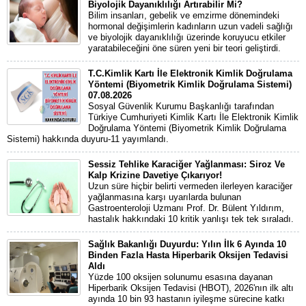
Biyolojik Dayanıklılığı Artırabilir Mi?
Bilim insanları, gebelik ve emzirme dönemindeki
hormonal değişimlerin kadınların uzun vadeli sağlığı
ve biyolojik dayanıklılığı üzerinde koruyucu etkiler
yaratabileceğini öne süren yeni bir teori geliştirdi.
T.C.Kimlik Kartı İle Elektronik Kimlik Doğrulama
Yöntemi (Biyometrik Kimlik Doğrulama Sistemi)
07.08.2026
Sosyal Güvenlik Kurumu Başkanlığı tarafından
Türkiye Cumhuriyeti Kimlik Kartı İle Elektronik Kimlik
Doğrulama Yöntemi (Biyometrik Kimlik Doğrulama
Sistemi) hakkında duyuru-11 yayımlandı.
Sessiz Tehlike Karaciğer Yağlanması: Siroz Ve
Kalp Krizine Davetiye Çıkarıyor!
Uzun süre hiçbir belirti vermeden ilerleyen karaciğer
yağlanmasına karşı uyarılarda bulunan
Gastroenteroloji Uzmanı Prof. Dr. Bülent Yıldırım,
hastalık hakkındaki 10 kritik yanlışı tek tek sıraladı.
Sağlık Bakanlığı Duyurdu: Yılın İlk 6 Ayında 10
Binden Fazla Hasta Hiperbarik Oksijen Tedavisi
Aldı
Yüzde 100 oksijen solunumu esasına dayanan
Hiperbarik Oksijen Tedavisi (HBOT), 2026'nın ilk altı
ayında 10 bin 93 hastanın iyileşme sürecine katkı