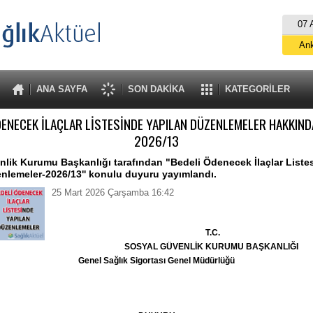
07 
An
İs
B
ANA SAYFA
SON DAKİKA
KATEGORİLER
A
DENECEK İLAÇLAR LİSTESİNDE YAPILAN DÜZENLEMELER HAKKIN
2026/13
lik Kurumu Başkanlığı tarafından "Bedeli Ödenecek İlaçlar Liste
nlemeler-2026/13'' konulu duyuru yayımlandı.
25 Mart 2026 Çarşamba 16:42
T.C.
SOSYAL GÜVENLİK KURUMU BAŞKANLIĞI
Genel Sağlık Sigortası Genel Müdürlüğü