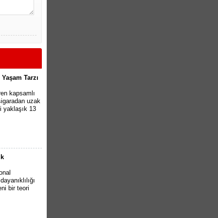
i Yaşam Tarzı
ren kapsamlı
 sigaradan uzak
 yaklaşık 13
ik
onal
 dayanıklılığı
i bir teori