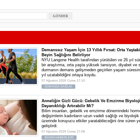
Demanssız Yaşam İçin 13 Yıllık Fırsat: Orta Yaştak
Beyin Sağlığını Belirliyor
NYU Langone Health tarafından yürütülen ve 26 yıl sü
bir araştırma, orta yaşta yüksek tansiyon, diyabet ve
durmanın demans gelişmeden geçirilen yaşam süresini
yıl uzatabildiğini ortaya koydu.
07 Ağustos 2026 Cuma 17:10
DÜNYADA SAĞLIK
Anneliğin Gizli Gücü: Gebelik Ve Emzirme Biyoloj
Dayanıklılığı Artırabilir Mi?
Bilim insanları, gebelik ve emzirme dönemindeki horm
değişimlerin kadınların uzun vadeli sağlığı ve biyolojik
üzerinde koruyucu etkiler yaratabileceğini öne süren yen
geliştirdi.
07 Ağustos 2026 Cuma 17:08
BASIN HABERLERİ