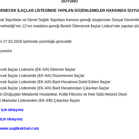
DUYURU
DENECEK İLAÇLAR LİSTESİNDE YAPILAN DÜZENLEMELER HAKKINDA DUYUR
yal Sigortalar ve Genel Sağlık Sigortası Kanunu gereği oluşturulan Sosyal Güvenli
tmeliği’nin 12’nci maddesi gereği Bedeli Ödenecek İlaçlar Listesi’nde yapılan d
 27.03.2026 tarihinde yürürlüğe girecektir.
uyurulur.
cek İlaçlar Listesine (EK-4/A) Eklenen İlaçlar
cek İlaçlar Listesinde (EK-4/A) Düzenlenen İlaçlar
cek İlaçlar Listesinde (EK-4/A) Bant Hesabına Dahil Edilen İlaçlar
cek İlaçlar Listesinde (EK-4/A) Bant Hesabından Çıkarılan İlaçlar
l (Doğuştan Metabolik Hastalıklar, Kistik Fibrozis ve İnek Sütü Alerjisi) Diyet
bi Mamalar Listesinden (EK-4/B) Çıkarılan İlaçlar
için tıklayınız
çin tıklayınız
www.saglikaktuel.com