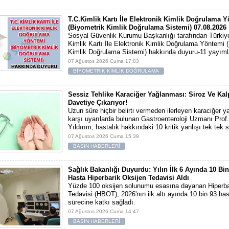
T.C.Kimlik Kartı İle Elektronik Kimlik Doğrulama 
(Biyometrik Kimlik Doğrulama Sistemi) 07.08.2026
Sosyal Güvenlik Kurumu Başkanlığı tarafından Türkiy
Kimlik Kartı İle Elektronik Kimlik Doğrulama Yöntemi 
Kimlik Doğrulama Sistemi) hakkında duyuru-11 yayıml
07 Ağustos 2026 Cuma 17:03
BİYOMETRİK KİMLİK DOĞRULAMA
Sessiz Tehlike Karaciğer Yağlanması: Siroz Ve Kal
Davetiye Çıkarıyor!
Uzun süre hiçbir belirti vermeden ilerleyen karaciğer 
karşı uyarılarda bulunan Gastroenteroloji Uzmanı Prof.
Yıldırım, hastalık hakkındaki 10 kritik yanlışı tek tek s
07 Ağustos 2026 Cuma 15:39
BASIN HABERLERİ
Sağlık Bakanlığı Duyurdu: Yılın İlk 6 Ayında 10 Bi
Hasta Hiperbarik Oksijen Tedavisi Aldı
Yüzde 100 oksijen solunumu esasına dayanan Hiperba
Tedavisi (HBOT), 2026'nın ilk altı ayında 10 bin 93 ha
sürecine katkı sağladı.
07 Ağustos 2026 Cuma 14:47
BASIN HABERLERİ