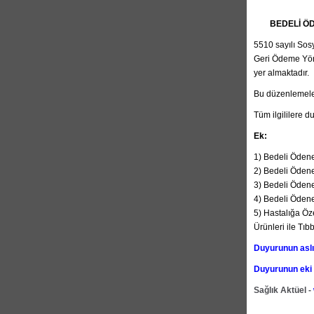
BEDELİ Ö
5510 sayılı Sos
Geri Ödeme Yöne
yer almaktadır.
Bu düzenlemeler
Tüm ilgililere d
Ek:
1) Bedeli Ödene
2) Bedeli Ödene
3) Bedeli Ödene
4) Bedeli Ödene
5) Hastalığa Öze
Ürünleri ile Tıb
Duyurunun aslı 
Duyurunun eki i
Sağlık Aktüel -