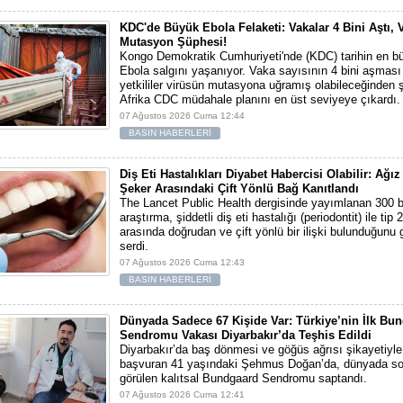
KDC'de Büyük Ebola Felaketi: Vakalar 4 Bini Aştı, 
Mutasyon Şüphesi!
Kongo Demokratik Cumhuriyeti'nde (KDC) tarihin en bü
Ebola salgını yaşanıyor. Vaka sayısının 4 bini aşması
yetkililer virüsün mutasyona uğramış olabileceğinden 
Afrika CDC müdahale planını en üst seviyeye çıkardı.
07 Ağustos 2026 Cuma 12:44
BASIN HABERLERİ
Diş Eti Hastalıkları Diyabet Habercisi Olabilir: Ağız
Şeker Arasındaki Çift Yönlü Bağ Kanıtlandı
The Lancet Public Health dergisinde yayımlanan 300 bi
araştırma, şiddetli diş eti hastalığı (periodontit) ile tip 
arasında doğrudan ve çift yönlü bir ilişki bulunduğunu
serdi.
07 Ağustos 2026 Cuma 12:43
BASIN HABERLERİ
Dünyada Sadece 67 Kişide Var: Türkiye’nin İlk Bu
Sendromu Vakası Diyarbakır’da Teşhis Edildi
Diyarbakır’da baş dönmesi ve göğüs ağrısı şikayetiyl
başvuran 41 yaşındaki Şehmus Doğan’da, dünyada so
görülen kalıtsal Bundgaard Sendromu saptandı.
07 Ağustos 2026 Cuma 12:41