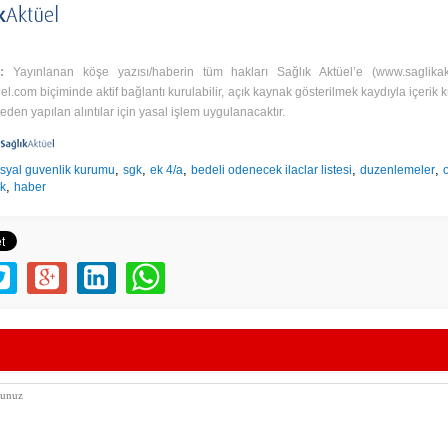
I:
Yayınlanan köşe yazısı/haberin tüm hakları Sağlık Aktüel’e (
www.saglika
uel.com
biçiminde aktif bağlantı kurulabilir, açık kaynak gösterilmek kaydıyla içerik kul
den yapılan alıntılar için yasal işlem uygulanacaktır.
,
,
,
,
,
syal guvenlik kurumu
sgk
ek 4/a
bedeli odenecek ilaclar listesi
duzenlemeler
,
ik
haber