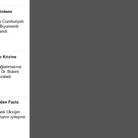
Yöntemi
e Cumhuriyeti
(Biyometrik
andı.
p Krizine
yağlanmasına
 Dr. Bülent
ıraladı.
nden Fazla
rik Oksijen
stanın iyileşme