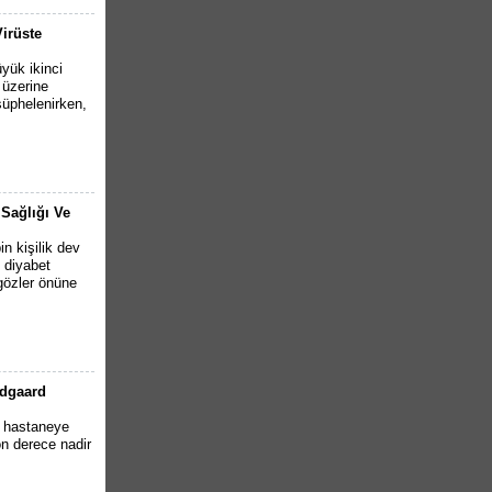
Virüste
yük ikinci
 üzerine
şüphelenirken,
 Sağlığı Ve
n kişilik dev
2 diyabet
 gözler önüne
ndgaard
e hastaneye
n derece nadir