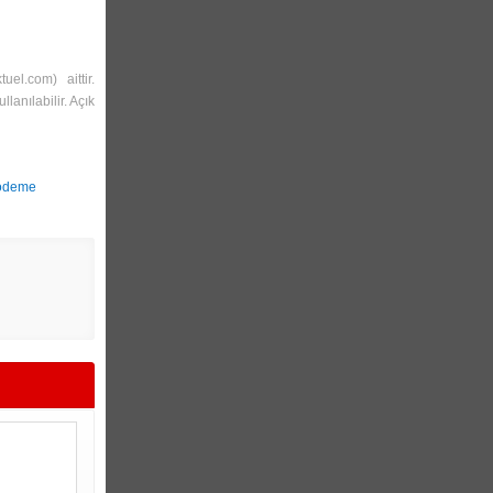
ktuel.com
) aittir.
lanılabilir. Açık
odeme