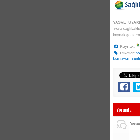
YASAL UYAR
www.saglikakt
kaynak gösterme
Kaynak:
Etiketler:
so
,
komisyon
sagl
Yorumlar