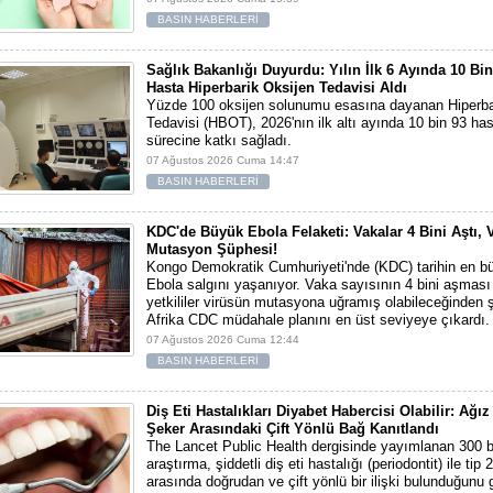
BASIN HABERLERİ
Sağlık Bakanlığı Duyurdu: Yılın İlk 6 Ayında 10 Bi
Hasta Hiperbarik Oksijen Tedavisi Aldı
Yüzde 100 oksijen solunumu esasına dayanan Hiperba
Tedavisi (HBOT), 2026'nın ilk altı ayında 10 bin 93 ha
sürecine katkı sağladı.
07 Ağustos 2026 Cuma 14:47
BASIN HABERLERİ
KDC'de Büyük Ebola Felaketi: Vakalar 4 Bini Aştı, 
Mutasyon Şüphesi!
Kongo Demokratik Cumhuriyeti'nde (KDC) tarihin en bü
Ebola salgını yaşanıyor. Vaka sayısının 4 bini aşması
yetkililer virüsün mutasyona uğramış olabileceğinden 
Afrika CDC müdahale planını en üst seviyeye çıkardı.
07 Ağustos 2026 Cuma 12:44
BASIN HABERLERİ
Diş Eti Hastalıkları Diyabet Habercisi Olabilir: Ağız
Şeker Arasındaki Çift Yönlü Bağ Kanıtlandı
The Lancet Public Health dergisinde yayımlanan 300 bi
araştırma, şiddetli diş eti hastalığı (periodontit) ile tip 
arasında doğrudan ve çift yönlü bir ilişki bulunduğunu