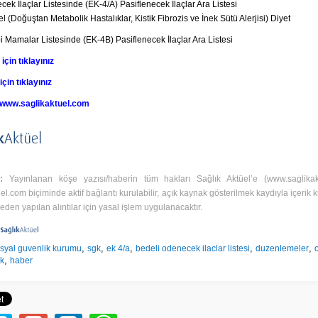
ek İlaçlar Listesinde (EK-4/A) Pasiflenecek İlaçlar Ara Listesi
l (Doğuştan Metabolik Hastalıklar, Kistik Fibrozis ve İnek Sütü Alerjisi) Diyet
bi Mamalar Listesinde (EK-4B) Pasiflenecek İlaçlar Ara Listesi
için tıklayınız
çin tıklayınız
www.saglikaktuel.com
I:
Yayınlanan köşe yazısı/haberin tüm hakları Sağlık Aktüel’e (
www.saglika
uel.com
biçiminde aktif bağlantı kurulabilir, açık kaynak gösterilmek kaydıyla içerik kul
den yapılan alıntılar için yasal işlem uygulanacaktır.
,
,
,
,
,
syal guvenlik kurumu
sgk
ek 4/a
bedeli odenecek ilaclar listesi
duzenlemeler
,
ik
haber