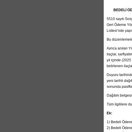
BEDELİ Ö
5510 sayılı Sos
Geri Ödeme Yöne
Listesi’nde yap
Bu düzenlemeler
Ayrıca anılan Yö
ilaçlar, sarfiyat
yıl içinde (2025
belirlenen ilaçl
Duyuru tarihinde
yeni tarihli dağ
sonunda pasifle
Dağıtım belgesi
Tüm ilgililere d
Ek:
1) Bedeli Ödene
2) Bedeli Ödene