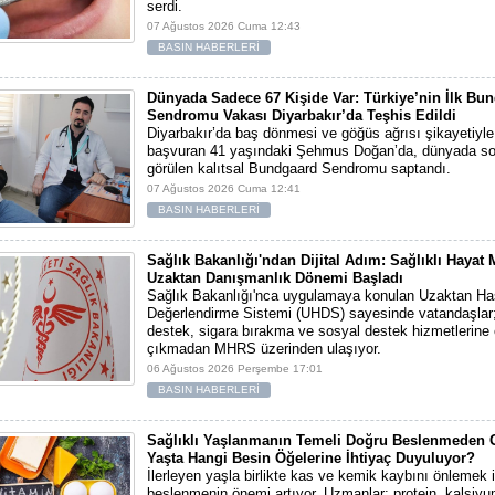
serdi.
07 Ağustos 2026 Cuma 12:43
BASIN HABERLERİ
Dünyada Sadece 67 Kişide Var: Türkiye’nin İlk Bu
Sendromu Vakası Diyarbakır’da Teşhis Edildi
Diyarbakır’da baş dönmesi ve göğüs ağrısı şikayetiyl
başvuran 41 yaşındaki Şehmus Doğan’da, dünyada so
görülen kalıtsal Bundgaard Sendromu saptandı.
07 Ağustos 2026 Cuma 12:41
BASIN HABERLERİ
Sağlık Bakanlığı'ndan Dijital Adım: Sağlıklı Hayat
Uzaktan Danışmanlık Dönemi Başladı
Sağlık Bakanlığı'nca uygulamaya konulan Uzaktan Ha
Değerlendirme Sistemi (UHDS) sayesinde vatandaşlar; 
destek, sigara bırakma ve sosyal destek hizmetlerine 
çıkmadan MHRS üzerinden ulaşıyor.
06 Ağustos 2026 Perşembe 17:01
BASIN HABERLERİ
Sağlıklı Yaşlanmanın Temeli Doğru Beslenmeden Ge
Yaşta Hangi Besin Öğelerine İhtiyaç Duyuluyor?
İlerleyen yaşla birlikte kas ve kemik kaybını önlemek i
beslenmenin önemi artıyor. Uzmanlar; protein, kalsiyu