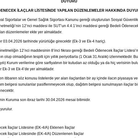
DUYURU
DENECEK İLAÇLAR LİSTESİNDE YAPILAN DÜZENLEMELER HAKKINDA DUYUR
yal Sigortalar ve Genel Sağlık Sigortası Kanunu gereği oluşturulan Sosyal Güvenli
tmeliği’nin 12’nci maddesi ile SUT’un 4.4.1’inci maddesi gereği Bedeli Ödenecek 
ılan düzenlemeler ekte yer almaktadır.
 03.04.2026 tarihinde yürürlüğe girecektir (Ek-3 ve Ek-4 hariç).
netmeliğin 12’nci maddesinin 8’inci fıkrası gereği Bedeli Ödenecek İlaçlar Listesi’
ının olup olmadığının tespiti için yıllık periyotlarla (1 Ocak 31 Aralık) izlenmektedir. 
 yılı) Kurum verilerine göre sarfiyatının bir kutudan az olduğu ya da hiç verisinin bu
ar Ek-3 ve Ek-4’de yer almaktadır.
n itibaren söz konusu listelerde yer alan ilaçlardan bir ay içinde ilacın piyasaya ver
ıtım belgesi sunulanlar pasiflenmeyecek olup, dağıtım belgesi sunulmayan ilaçlar bir
necektir.
nin Kuruma son ibraz tarihi 30.04.2026 mesai bitimidir.
uyurulur.
cek İlaçlar Listesine (EK-4/A) Eklenen İlaçlar
cek İlaçlar Listesinde (EK-4/A) Düzenlenen İlaçlar