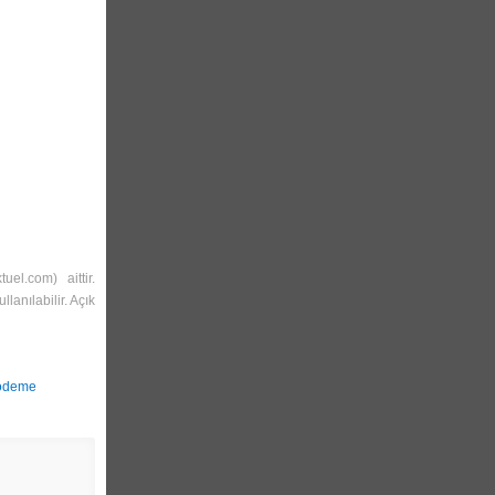
ktuel.com
) aittir.
lanılabilir. Açık
odeme