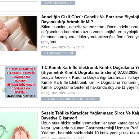
DÜNYADA SAĞLIK
Anneliğin Gizli Gücü: Gebelik Ve Emzirme Biyoloj
Dayanıklılığı Artırabilir Mi?
Bilim insanları, gebelik ve emzirme dönemindeki horm
değişimlerin kadınların uzun vadeli sağlığı ve biyolojik
üzerinde koruyucu etkiler yaratabileceğini öne süren yen
geliştirdi.
07 Ağustos 2026 Cuma 17:08
BASIN HABERLERİ
T.C.Kimlik Kartı İle Elektronik Kimlik Doğrulama 
(Biyometrik Kimlik Doğrulama Sistemi) 07.08.2026
Sosyal Güvenlik Kurumu Başkanlığı tarafından Türkiy
Kimlik Kartı İle Elektronik Kimlik Doğrulama Yöntemi 
Kimlik Doğrulama Sistemi) hakkında duyuru-11 yayıml
07 Ağustos 2026 Cuma 17:03
BİYOMETRİK KİMLİK DOĞRULAMA
Sessiz Tehlike Karaciğer Yağlanması: Siroz Ve Kal
Davetiye Çıkarıyor!
Uzun süre hiçbir belirti vermeden ilerleyen karaciğer 
karşı uyarılarda bulunan Gastroenteroloji Uzmanı Prof.
Yıldırım, hastalık hakkındaki 10 kritik yanlışı tek tek s
07 Ağustos 2026 Cuma 15:39