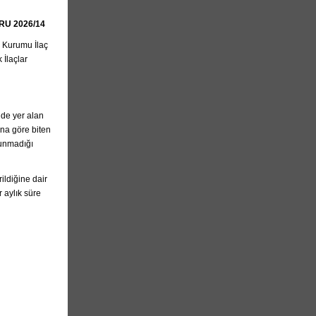
U 2026/14
k Kurumu İlaç
İlaçlar
nde yer alan
Buna göre biten
lunmadığı
ildiğine dair
 aylık süre