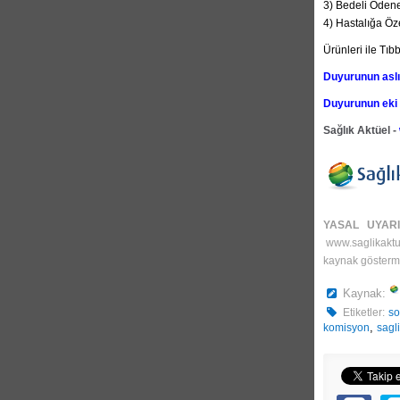
3) Bedeli Ödenec
4) Hastalığa Öze
Ürünleri ile Tıb
Duyurunun aslı 
Duyurunun eki i
Sağlık Aktüel -
YASAL UYAR
www.saglikakt
kaynak gösterme
Kaynak:
Etiketler:
so
,
komisyon
sagl