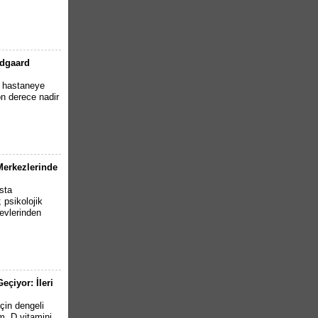
ndgaard
e hastaneye
n derece nadir
 Merkezlerinde
sta
psikolojik
evlerinden
çiyor: İleri
çin dengeli
m, D vitamini