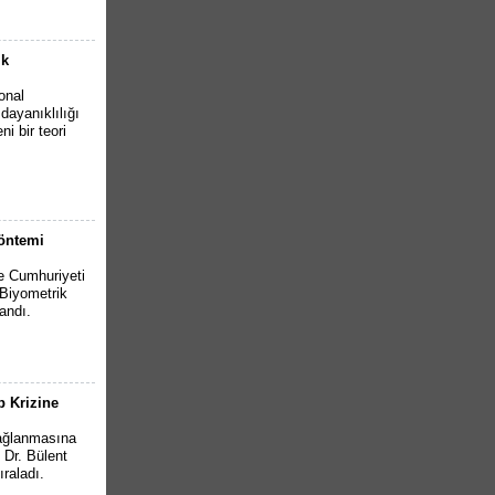
ik
onal
 dayanıklılığı
i bir teori
Yöntemi
e Cumhuriyeti
(Biyometrik
andı.
p Krizine
yağlanmasına
 Dr. Bülent
ıraladı.