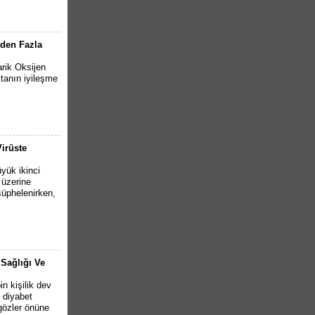
nden Fazla
rik Oksijen
stanın iyileşme
Virüste
yük ikinci
 üzerine
şüphelenirken,
 Sağlığı Ve
n kişilik dev
2 diyabet
 gözler önüne