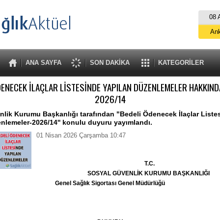
08 
An
İs
B
ANA SAYFA
SON DAKİKA
KATEGORİLER
A
DENECEK İLAÇLAR LİSTESİNDE YAPILAN DÜZENLEMELER HAKKIN
2026/14
lik Kurumu Başkanlığı tarafından "Bedeli Ödenecek İlaçlar Liste
nlemeler-2026/14'' konulu duyuru yayımlandı.
01 Nisan 2026 Çarşamba 10:47
T.C.
SOSYAL GÜVENLİK KURUMU BAŞKANLIĞI
Genel Sağlık Sigortası Genel Müdürlüğü