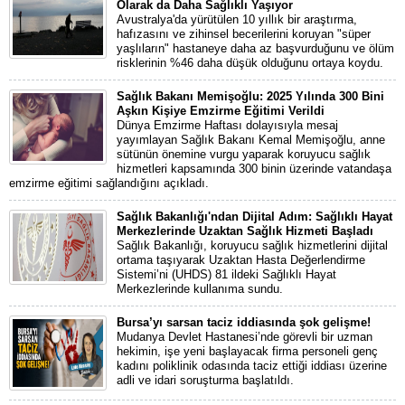
Olarak da Daha Sağlıklı Yaşıyor
Avustralya'da yürütülen 10 yıllık bir araştırma,
hafızasını ve zihinsel becerilerini koruyan "süper
yaşlıların" hastaneye daha az başvurduğunu ve ölüm
risklerinin %46 daha düşük olduğunu ortaya koydu.
Sağlık Bakanı Memişoğlu: 2025 Yılında 300 Bini
Aşkın Kişiye Emzirme Eğitimi Verildi
Dünya Emzirme Haftası dolayısıyla mesaj
yayımlayan Sağlık Bakanı Kemal Memişoğlu, anne
sütünün önemine vurgu yaparak koruyucu sağlık
hizmetleri kapsamında 300 binin üzerinde vatandaşa
emzirme eğitimi sağlandığını açıkladı.
Sağlık Bakanlığı'ndan Dijital Adım: Sağlıklı Hayat
Merkezlerinde Uzaktan Sağlık Hizmeti Başladı
Sağlık Bakanlığı, koruyucu sağlık hizmetlerini dijital
ortama taşıyarak Uzaktan Hasta Değerlendirme
Sistemi’ni (UHDS) 81 ildeki Sağlıklı Hayat
Merkezlerinde kullanıma sundu.
Bursa’yı sarsan taciz iddiasında şok gelişme!
Mudanya Devlet Hastanesi’nde görevli bir uzman
hekimin, işe yeni başlayacak firma personeli genç
kadını poliklinik odasında taciz ettiği iddiası üzerine
adli ve idari soruşturma başlatıldı.