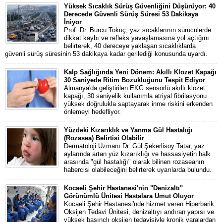
Yüksek Sıcaklık Sürüş Güvenliğini Düşürüyor: 40
Derecede Güvenli Sürüş Süresi 53 Dakikaya
İniyor
Prof. Dr. Burcu Tokuç, yaz sıcaklarının sürücülerde
dikkat kaybı ve refleks yavaşlamasına yol açtığını
belirterek, 40 dereceye yaklaşan sıcaklıklarda
güvenli sürüş süresinin 53 dakikaya kadar gerilediği konusunda uyardı.
Kalp Sağlığında Yeni Dönem: Akıllı Klozet Kapağı
30 Saniyede Ritim Bozukluğunu Tespit Ediyor
Almanya'da geliştirilen EKG sensörlü akıllı klozet
kapağı, 30 saniyelik kullanımla atriyal fibrilasyonu
yüksek doğrulukla saptayarak inme riskini erkenden
önlemeyi hedefliyor.
Yüzdeki Kızarıklık ve Yanma Gül Hastalığı
(Rozasea) Belirtisi Olabilir
Dermatoloji Uzmanı Dr. Gül Şekerlisoy Tatar, yaz
aylarında artan yüz kızarıklığı ve hassasiyetin halk
arasında "gül hastalığı" olarak bilinen rozaseanın
habercisi olabileceğini belirterek uyarılarda bulundu.
Kocaeli Şehir Hastanesi'nin "Denizaltı"
Görünümlü Ünitesi Hastalara Umut Oluyor
Kocaeli Şehir Hastanesi'nde hizmet veren Hiperbarik
Oksijen Tedavi Ünitesi, denizaltıyı andıran yapısı ve
yüksek basınçlı oksijen tedavisiyle kronik yaralardan