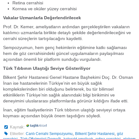
Retina cerrahisi
Kornea ve oküler yüzey cerrahisi
Vakalar Uzmanlarla Değerlendirilecek
Prof. Dr. Kemer, ameliyatların ardından gerçekleştirilen vakaların
katılımcı uzmanlarla birlikte detaylı şekilde değerlendirileceğini ve
cerrahi süreçlerin tartışılacağını kaydetti.
Sempozyumun, hem genç hekimlerin eğitimine katkı sağlaması
hem de göz cerrahisindeki güncel uygulamaların paylaşılması
açısından önemli bir platform sunduğu vurgulandı.
Türk Tıbbının Ulaştığı Seviye Gösteriliyor
Bilkent Şehir Hastanesi Genel Hastane Başhekimi Doç. Dr. Osman
İnan ise hastanelerinin Türkiye’nin en büyük sağlık
komplekslerinden biri olduğunu belirterek, bu tür bilimsel
etkinliklerin Türkiye’nin sağlık alanındaki bilgi birikimini ve
deneyimini uluslararası platformlarda görünür kıldığını ifade etti.
İnan, eğitim faaliyetlerinin Türk tıbbının ulaştığı seviyeyi ortaya
koyması açısından büyük önem taşıdığını söyledi.
Kaynak:
,
,
Etiketler:
Canlı Cerrahi Sempozyumu
Bilkent Şehir Hastanesi
göz
,
,
,
,