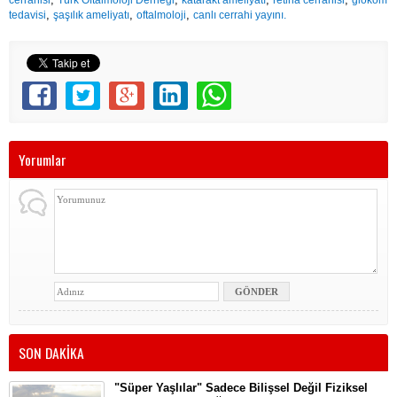
cerrahisi
Türk Oftalmoloji Derneği
katarakt ameliyatı
retina cerrahisi
glokom
,
,
,
tedavisi
şaşılık ameliyatı
oftalmoloji
canlı cerrahi yayını.
Yorumlar
SON DAKİKA
"Süper Yaşlılar" Sadece Bilişsel Değil Fiziksel