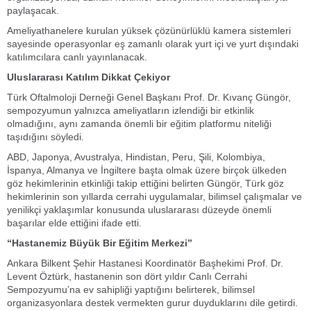
paylaşacak.
Ameliyathanelere kurulan yüksek çözünürlüklü kamera sistemleri
sayesinde operasyonlar eş zamanlı olarak yurt içi ve yurt dışındaki
katılımcılara canlı yayınlanacak.
Uluslararası Katılım Dikkat Çekiyor
Türk Oftalmoloji Derneği Genel Başkanı Prof. Dr. Kıvanç Güngör,
sempozyumun yalnızca ameliyatların izlendiği bir etkinlik
olmadığını, aynı zamanda önemli bir eğitim platformu niteliği
taşıdığını söyledi.
ABD, Japonya, Avustralya, Hindistan, Peru, Şili, Kolombiya,
İspanya, Almanya ve İngiltere başta olmak üzere birçok ülkeden
göz hekimlerinin etkinliği takip ettiğini belirten Güngör, Türk göz
hekimlerinin son yıllarda cerrahi uygulamalar, bilimsel çalışmalar ve
yenilikçi yaklaşımlar konusunda uluslararası düzeyde önemli
başarılar elde ettiğini ifade etti.
“Hastanemiz Büyük Bir Eğitim Merkezi”
Ankara Bilkent Şehir Hastanesi Koordinatör Başhekimi Prof. Dr.
Levent Öztürk, hastanenin son dört yıldır Canlı Cerrahi
Sempozyumu’na ev sahipliği yaptığını belirterek, bilimsel
organizasyonlara destek vermekten gurur duyduklarını dile getirdi.