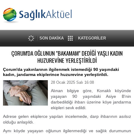
SON DAKİKA
KATEGORİLER
ÇORUM'DA OĞLUNUN "BAKAMAM" DEDİĞİ YAŞLI KADIN
HUZUREVİNE YERLEŞTİRİLDİ
Çorum'da yakınlarının ilgilenmek istemediği 90 yaşındaki
kadın, jandarma ekiplerince huzurevine yerleştirildi.
28 Ocak 2025 Salı 16:08
Alınan bilgiye göre, Konaklı köyünde
yaşayan 90 yaşındaki Asiye B'nin
darbedildiği ihbarı üzerine köye jandarma
ekipleri sevk edildi.
Adrese gelen ekiplerce yapılan incelemede, darp ihbarının asılsız
olduğu anlaşıldı.
Aynı köyde yaşayan oğlunun ilgilenmediği ve sağlık durumunun