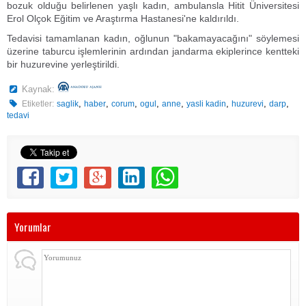
bozuk olduğu belirlenen yaşlı kadın, ambulansla Hitit Üniversitesi
Erol Olçok Eğitim ve Araştırma Hastanesi'ne kaldırıldı.
Tedavisi tamamlanan kadın, oğlunun "bakamayacağını" söylemesi
üzerine taburcu işlemlerinin ardından jandarma ekiplerince kentteki
bir huzurevine yerleştirildi.
Kaynak:
,
,
,
,
,
,
,
,
Etiketler:
saglik
haber
corum
ogul
anne
yasli kadin
huzurevi
darp
tedavi
Yorumlar