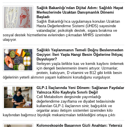
Sağlık Bakanlığı'ndan Dijital Adım: Sağlıklı Hayat
Merkezlerinde Uzaktan Danışmanlık Dönemi
Başladı
Sağlık Bakanlığı'nca uygulamaya konulan Uzaktan
Hasta Değerlendirme Sistemi (UHDS) sayesinde
vatandaşlar; psikolojik destek, sigara bırakma ve
sosyal destek hizmetlerine evlerinden çıkmadan MHRS üzerinden
ulaşıyor.
Sağlıklı Yaşlanmanın Temeli Doğru Beslenmeden
Geçiyor: İleri Yaşta Hangi Besin Öğelerine İhtiyaç
Duyuluyor?
İlerleyen yaşla birlikte kas ve kemik kaybını önlemek
için dengeli beslenmenin önemi artıyor. Uzmanlar;
protein, kalsiyum, D vitamini ve B12 gibi kritik besin
öğelerinin yeterli alımının yaşam kalitesini koruduğunu vurguluyor.
GLP-1 İlaçlarında Yeni Dönem: Sağlanan Faydalar
Yalnızca Kilo Kaybıyla Sınırlı Değil
Cell Metabolism dergisinde yayımladığı
değerlendirme zayıflama ve diyabet tedavisinde
kullanılan GLP-1 ilaçlarının sinir, bağışıklık ve
organlar arası iletişim sistemleri üzerinden kilo
kaybından bağımsız biyolojik mekanizmaları tetiklediğini ortaya çıktı
Kolonoskopide Başarının Gizli Anahtarı: Yetersiz