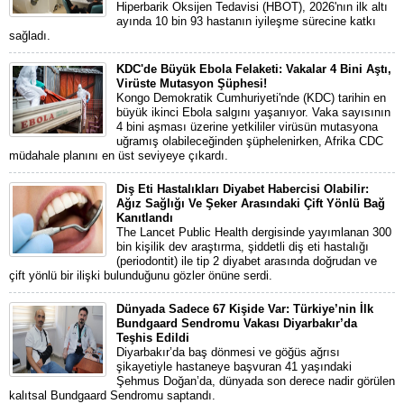
Hiperbarik Oksijen Tedavisi (HBOT), 2026'nın ilk altı
ayında 10 bin 93 hastanın iyileşme sürecine katkı
sağladı.
KDC'de Büyük Ebola Felaketi: Vakalar 4 Bini Aştı,
Virüste Mutasyon Şüphesi!
Kongo Demokratik Cumhuriyeti'nde (KDC) tarihin en
büyük ikinci Ebola salgını yaşanıyor. Vaka sayısının
4 bini aşması üzerine yetkililer virüsün mutasyona
uğramış olabileceğinden şüphelenirken, Afrika CDC
müdahale planını en üst seviyeye çıkardı.
Diş Eti Hastalıkları Diyabet Habercisi Olabilir:
Ağız Sağlığı Ve Şeker Arasındaki Çift Yönlü Bağ
Kanıtlandı
The Lancet Public Health dergisinde yayımlanan 300
bin kişilik dev araştırma, şiddetli diş eti hastalığı
(periodontit) ile tip 2 diyabet arasında doğrudan ve
çift yönlü bir ilişki bulunduğunu gözler önüne serdi.
Dünyada Sadece 67 Kişide Var: Türkiye’nin İlk
Bundgaard Sendromu Vakası Diyarbakır’da
Teşhis Edildi
Diyarbakır’da baş dönmesi ve göğüs ağrısı
şikayetiyle hastaneye başvuran 41 yaşındaki
Şehmus Doğan’da, dünyada son derece nadir görülen
kalıtsal Bundgaard Sendromu saptandı.