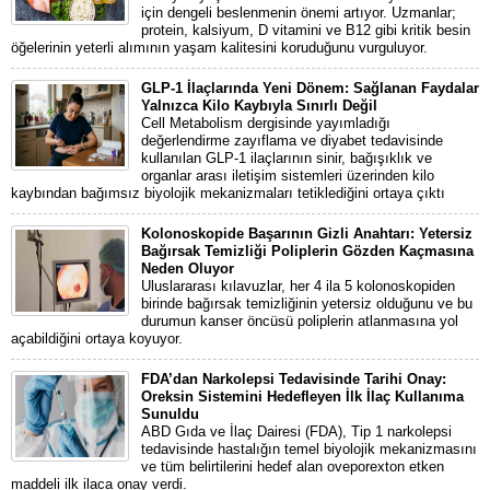
için dengeli beslenmenin önemi artıyor. Uzmanlar;
protein, kalsiyum, D vitamini ve B12 gibi kritik besin
öğelerinin yeterli alımının yaşam kalitesini koruduğunu vurguluyor.
GLP-1 İlaçlarında Yeni Dönem: Sağlanan Faydalar
Yalnızca Kilo Kaybıyla Sınırlı Değil
Cell Metabolism dergisinde yayımladığı
değerlendirme zayıflama ve diyabet tedavisinde
kullanılan GLP-1 ilaçlarının sinir, bağışıklık ve
organlar arası iletişim sistemleri üzerinden kilo
kaybından bağımsız biyolojik mekanizmaları tetiklediğini ortaya çıktı
Kolonoskopide Başarının Gizli Anahtarı: Yetersiz
Bağırsak Temizliği Poliplerin Gözden Kaçmasına
Neden Oluyor
Uluslararası kılavuzlar, her 4 ila 5 kolonoskopiden
birinde bağırsak temizliğinin yetersiz olduğunu ve bu
durumun kanser öncüsü poliplerin atlanmasına yol
açabildiğini ortaya koyuyor.
FDA’dan Narkolepsi Tedavisinde Tarihi Onay:
Oreksin Sistemini Hedefleyen İlk İlaç Kullanıma
Sunuldu
ABD Gıda ve İlaç Dairesi (FDA), Tip 1 narkolepsi
tedavisinde hastalığın temel biyolojik mekanizmasını
ve tüm belirtilerini hedef alan oveporexton etken
maddeli ilk ilaca onay verdi.