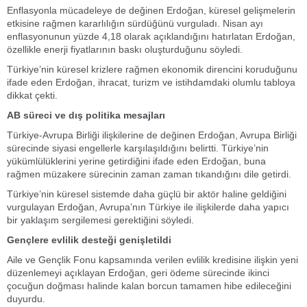
Enflasyonla mücadeleye de değinen Erdoğan, küresel gelişmelerin
etkisine rağmen kararlılığın sürdüğünü vurguladı. Nisan ayı
enflasyonunun yüzde 4,18 olarak açıklandığını hatırlatan Erdoğan,
özellikle enerji fiyatlarının baskı oluşturduğunu söyledi.
Türkiye’nin küresel krizlere rağmen ekonomik direncini koruduğunu
ifade eden Erdoğan, ihracat, turizm ve istihdamdaki olumlu tabloya
dikkat çekti.
AB süreci ve dış politika mesajları
Türkiye-Avrupa Birliği ilişkilerine de değinen Erdoğan, Avrupa Birliği
sürecinde siyasi engellerle karşılaşıldığını belirtti. Türkiye’nin
yükümlülüklerini yerine getirdiğini ifade eden Erdoğan, buna
rağmen müzakere sürecinin zaman zaman tıkandığını dile getirdi.
Türkiye’nin küresel sistemde daha güçlü bir aktör haline geldiğini
vurgulayan Erdoğan, Avrupa’nın Türkiye ile ilişkilerde daha yapıcı
bir yaklaşım sergilemesi gerektiğini söyledi.
Gençlere evlilik desteği genişletildi
Aile ve Gençlik Fonu kapsamında verilen evlilik kredisine ilişkin yeni
düzenlemeyi açıklayan Erdoğan, geri ödeme sürecinde ikinci
çocuğun doğması halinde kalan borcun tamamen hibe edileceğini
duyurdu.