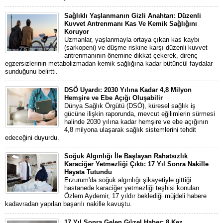
Sağlıklı Yaşlanmanın Gizli Anahtarı: Düzenli
Kuvvet Antrenmanı Kas Ve Kemik Sağlığını
Koruyor
Uzmanlar, yaşlanmayla ortaya çıkan kas kaybı
(sarkopeni) ve düşme riskine karşı düzenli kuvvet
antrenmanının önemine dikkat çekerek, direnç
egzersizlerinin metabolizmadan kemik sağlığına kadar bütüncül faydalar
sunduğunu belirtti.
DSÖ Uyardı: 2030 Yılına Kadar 4,8 Milyon
Hemşire ve Ebe Açığı Oluşabilir
Dünya Sağlık Örgütü (DSÖ), küresel sağlık iş
gücüne ilişkin raporunda, mevcut eğilimlerin sürmesi
halinde 2030 yılına kadar hemşire ve ebe açığının
4,8 milyona ulaşarak sağlık sistemlerini tehdit
edeceğini duyurdu.
Soğuk Algınlığı İle Başlayan Rahatsızlık
Karaciğer Yetmezliği Çıktı: 17 Yıl Sonra Nakille
Hayata Tutundu
Erzurum'da soğuk algınlığı şikayetiyle gittiği
hastanede karaciğer yetmezliği teşhisi konulan
Özlem Aydemir, 17 yıldır beklediği müjdeli habere
kadavradan yapılan başarılı nakille kavuştu.
17 Yıl Sonra Gelen Güzel Haber: 8 Kez