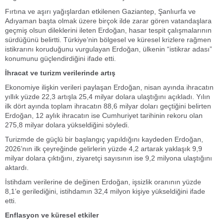
Fırtına ve aşırı yağışlardan etkilenen Gaziantep, Şanlıurfa ve
Adıyaman başta olmak üzere birçok ilde zarar gören vatandaşlara
geçmiş olsun dileklerini ileten Erdoğan, hasar tespit çalışmalarının
sürdüğünü belirtti. Türkiye’nin bölgesel ve küresel krizlere rağmen
istikrarını koruduğunu vurgulayan Erdoğan, ülkenin “istikrar adası”
konumunu güçlendirdiğini ifade etti.
İhracat ve turizm verilerinde artış
Ekonomiye ilişkin verileri paylaşan Erdoğan, nisan ayında ihracatın
yıllık yüzde 22,3 artışla 25,4 milyar dolara ulaştığını açıkladı. Yılın
ilk dört ayında toplam ihracatın 88,6 milyar doları geçtiğini belirten
Erdoğan, 12 aylık ihracatın ise Cumhuriyet tarihinin rekoru olan
275,8 milyar dolara yükseldiğini söyledi.
Turizmde de güçlü bir başlangıç yapıldığını kaydeden Erdoğan,
2026’nın ilk çeyreğinde gelirlerin yüzde 4,2 artarak yaklaşık 9,9
milyar dolara çıktığını, ziyaretçi sayısının ise 9,2 milyona ulaştığını
aktardı.
İstihdam verilerine de değinen Erdoğan, işsizlik oranının yüzde
8,1’e gerilediğini, istihdamın 32,4 milyon kişiye yükseldiğini ifade
etti.
Enflasyon ve küresel etkiler