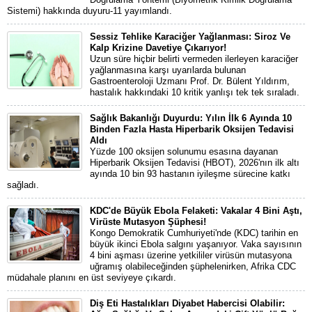
Sistemi) hakkında duyuru-11 yayımlandı.
Sessiz Tehlike Karaciğer Yağlanması: Siroz Ve
Kalp Krizine Davetiye Çıkarıyor!
Uzun süre hiçbir belirti vermeden ilerleyen karaciğer
yağlanmasına karşı uyarılarda bulunan
Gastroenteroloji Uzmanı Prof. Dr. Bülent Yıldırım,
hastalık hakkındaki 10 kritik yanlışı tek tek sıraladı.
Sağlık Bakanlığı Duyurdu: Yılın İlk 6 Ayında 10
Binden Fazla Hasta Hiperbarik Oksijen Tedavisi
Aldı
Yüzde 100 oksijen solunumu esasına dayanan
Hiperbarik Oksijen Tedavisi (HBOT), 2026'nın ilk altı
ayında 10 bin 93 hastanın iyileşme sürecine katkı
sağladı.
KDC'de Büyük Ebola Felaketi: Vakalar 4 Bini Aştı,
Virüste Mutasyon Şüphesi!
Kongo Demokratik Cumhuriyeti'nde (KDC) tarihin en
büyük ikinci Ebola salgını yaşanıyor. Vaka sayısının
4 bini aşması üzerine yetkililer virüsün mutasyona
uğramış olabileceğinden şüphelenirken, Afrika CDC
müdahale planını en üst seviyeye çıkardı.
Diş Eti Hastalıkları Diyabet Habercisi Olabilir: