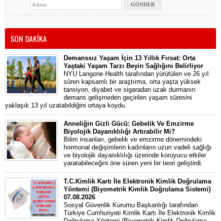
SON DAKİKA
Demanssız Yaşam İçin 13 Yıllık Fırsat: Orta
Yaştaki Yaşam Tarzı Beyin Sağlığını Belirliyor
NYU Langone Health tarafından yürütülen ve 26 yıl
süren kapsamlı bir araştırma, orta yaşta yüksek
tansiyon, diyabet ve sigaradan uzak durmanın
demans gelişmeden geçirilen yaşam süresini
yaklaşık 13 yıl uzatabildiğini ortaya koydu.
Anneliğin Gizli Gücü: Gebelik Ve Emzirme
Biyolojik Dayanıklılığı Artırabilir Mi?
Bilim insanları, gebelik ve emzirme dönemindeki
hormonal değişimlerin kadınların uzun vadeli sağlığı
ve biyolojik dayanıklılığı üzerinde koruyucu etkiler
yaratabileceğini öne süren yeni bir teori geliştirdi.
T.C.Kimlik Kartı İle Elektronik Kimlik Doğrulama
Yöntemi (Biyometrik Kimlik Doğrulama Sistemi)
07.08.2026
Sosyal Güvenlik Kurumu Başkanlığı tarafından
Türkiye Cumhuriyeti Kimlik Kartı İle Elektronik Kimlik
Doğrulama Yöntemi (Biyometrik Kimlik Doğrulama