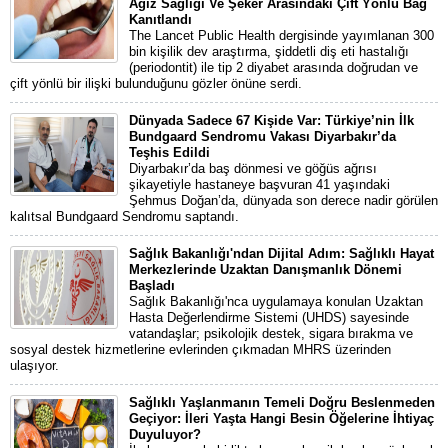
Ağız Sağlığı Ve Şeker Arasındaki Çift Yönlü Bağ
Kanıtlandı
The Lancet Public Health dergisinde yayımlanan 300
bin kişilik dev araştırma, şiddetli diş eti hastalığı
(periodontit) ile tip 2 diyabet arasında doğrudan ve
çift yönlü bir ilişki bulunduğunu gözler önüne serdi.
Dünyada Sadece 67 Kişide Var: Türkiye’nin İlk
Bundgaard Sendromu Vakası Diyarbakır’da
Teşhis Edildi
Diyarbakır’da baş dönmesi ve göğüs ağrısı
şikayetiyle hastaneye başvuran 41 yaşındaki
Şehmus Doğan’da, dünyada son derece nadir görülen
kalıtsal Bundgaard Sendromu saptandı.
Sağlık Bakanlığı'ndan Dijital Adım: Sağlıklı Hayat
Merkezlerinde Uzaktan Danışmanlık Dönemi
Başladı
Sağlık Bakanlığı'nca uygulamaya konulan Uzaktan
Hasta Değerlendirme Sistemi (UHDS) sayesinde
vatandaşlar; psikolojik destek, sigara bırakma ve
sosyal destek hizmetlerine evlerinden çıkmadan MHRS üzerinden
ulaşıyor.
Sağlıklı Yaşlanmanın Temeli Doğru Beslenmeden
Geçiyor: İleri Yaşta Hangi Besin Öğelerine İhtiyaç
Duyuluyor?