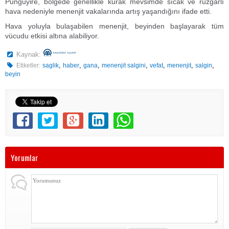
Punguyire, bölgede genellikle kurak mevsimde sıcak ve rüzgarlı
hava nedeniyle menenjit vakalarında artış yaşandığını ifade etti.
Hava yoluyla bulaşabilen menenjit, beyinden başlayarak tüm
vücudu etkisi altına alabiliyor.
Kaynak:
,
,
,
,
,
,
,
Etiketler:
saglik
haber
gana
menenjit salgini
vefat
menenjit
salgin
beyin
Yorumlar