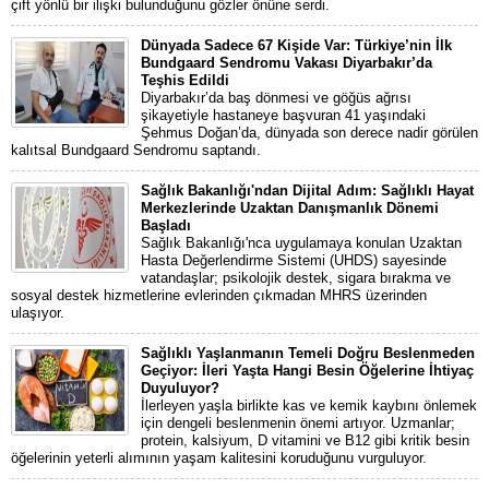
çift yönlü bir ilişki bulunduğunu gözler önüne serdi.
Dünyada Sadece 67 Kişide Var: Türkiye’nin İlk
Bundgaard Sendromu Vakası Diyarbakır’da
Teşhis Edildi
Diyarbakır’da baş dönmesi ve göğüs ağrısı
şikayetiyle hastaneye başvuran 41 yaşındaki
Şehmus Doğan’da, dünyada son derece nadir görülen
kalıtsal Bundgaard Sendromu saptandı.
Sağlık Bakanlığı'ndan Dijital Adım: Sağlıklı Hayat
Merkezlerinde Uzaktan Danışmanlık Dönemi
Başladı
Sağlık Bakanlığı'nca uygulamaya konulan Uzaktan
Hasta Değerlendirme Sistemi (UHDS) sayesinde
vatandaşlar; psikolojik destek, sigara bırakma ve
sosyal destek hizmetlerine evlerinden çıkmadan MHRS üzerinden
ulaşıyor.
Sağlıklı Yaşlanmanın Temeli Doğru Beslenmeden
Geçiyor: İleri Yaşta Hangi Besin Öğelerine İhtiyaç
Duyuluyor?
İlerleyen yaşla birlikte kas ve kemik kaybını önlemek
için dengeli beslenmenin önemi artıyor. Uzmanlar;
protein, kalsiyum, D vitamini ve B12 gibi kritik besin
öğelerinin yeterli alımının yaşam kalitesini koruduğunu vurguluyor.