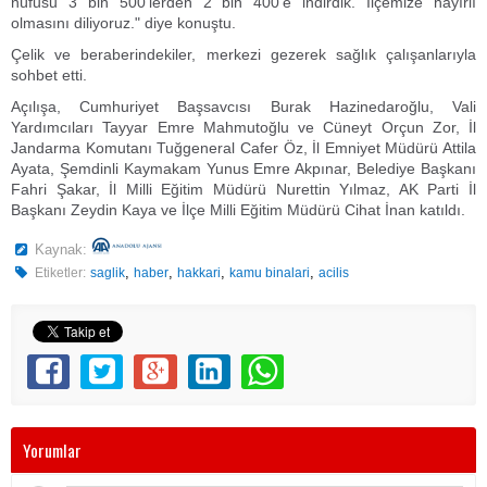
nüfusu 3 bin 500'lerden 2 bin 400'e indirdik. İlçemize hayırlı
olmasını diliyoruz." diye konuştu.
Çelik ve beraberindekiler, merkezi gezerek sağlık çalışanlarıyla
sohbet etti.
Açılışa, Cumhuriyet Başsavcısı Burak Hazinedaroğlu, Vali
Yardımcıları Tayyar Emre Mahmutoğlu ve Cüneyt Orçun Zor, İl
Jandarma Komutanı Tuğgeneral Cafer Öz, İl Emniyet Müdürü Attila
Ayata, Şemdinli Kaymakam Yunus Emre Akpınar, Belediye Başkanı
Fahri Şakar, İl Milli Eğitim Müdürü Nurettin Yılmaz, AK Parti İl
Başkanı Zeydin Kaya ve İlçe Milli Eğitim Müdürü Cihat İnan katıldı.
Kaynak:
,
,
,
,
Etiketler:
saglik
haber
hakkari
kamu binalari
acilis
Yorumlar