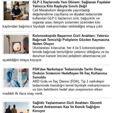
GLP-1 İlaçlarında Yeni Dönem: Sağlanan Faydalar
Yalnızca Kilo Kaybıyla Sınırlı Değil
Cell Metabolism dergisinde yayımladığı
değerlendirme zayıflama ve diyabet tedavisinde
kullanılan GLP-1 ilaçlarının sinir, bağışıklık ve
organlar arası iletişim sistemleri üzerinden kilo
kaybından bağımsız biyolojik mekanizmaları tetiklediğini ortaya çıktı
Kolonoskopide Başarının Gizli Anahtarı: Yetersiz
Bağırsak Temizliği Poliplerin Gözden Kaçmasına
Neden Oluyor
Uluslararası kılavuzlar, her 4 ila 5 kolonoskopiden
birinde bağırsak temizliğinin yetersiz olduğunu ve bu
durumun kanser öncüsü poliplerin atlanmasına yol
açabildiğini ortaya koyuyor.
FDA’dan Narkolepsi Tedavisinde Tarihi Onay:
Oreksin Sistemini Hedefleyen İlk İlaç Kullanıma
Sunuldu
ABD Gıda ve İlaç Dairesi (FDA), Tip 1 narkolepsi
tedavisinde hastalığın temel biyolojik mekanizmasını
ve tüm belirtilerini hedef alan oveporexton etken
maddeli ilk ilaca onay verdi.
Sağlıklı Yaşlanmanın Gizli Anahtarı: Düzenli
Kuvvet Antrenmanı Kas Ve Kemik Sağlığını
Koruyor