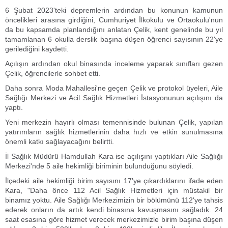
6 Şubat 2023'teki depremlerin ardından bu konunun kamunun
öncelikleri arasına girdiğini, Cumhuriyet İlkokulu ve Ortaokulu'nun
da bu kapsamda planlandığını anlatan Çelik, kent genelinde bu yıl
tamamlanan 6 okulla derslik başına düşen öğrenci sayısının 22'ye
gerilediğini kaydetti.
Açılışın ardından okul binasında inceleme yaparak sınıfları gezen
Çelik, öğrencilerle sohbet etti.
Daha sonra Moda Mahallesi'ne geçen Çelik ve protokol üyeleri, Aile
Sağlığı Merkezi ve Acil Sağlık Hizmetleri İstasyonunun açılışını da
yaptı.
Yeni merkezin hayırlı olması temennisinde bulunan Çelik, yapılan
yatırımların sağlık hizmetlerinin daha hızlı ve etkin sunulmasına
önemli katkı sağlayacağını belirtti.
İl Sağlık Müdürü Hamdullah Kara ise açılışını yaptıkları Aile Sağlığı
Merkezi'nde 5 aile hekimliği biriminin bulunduğunu söyledi.
İlçedeki aile hekimliği birim sayısını 17'ye çıkardıklarını ifade eden
Kara, "Daha önce 112 Acil Sağlık Hizmetleri için müstakil bir
binamız yoktu. Aile Sağlığı Merkezimizin bir bölümünü 112'ye tahsis
ederek onların da artık kendi binasına kavuşmasını sağladık. 24
saat esasına göre hizmet verecek merkezimizle birim başına düşen