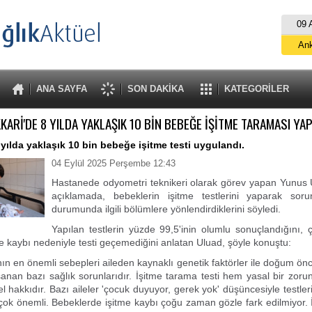
09 
An
İs
B
ANA SAYFA
SON DAKİKA
KATEGORİLER
A
KARİ'DE 8 YILDA YAKLAŞIK 10 BİN BEBEĞE İŞİTME TARAMASI YAP
 yılda yaklaşık 10 bin bebeğe işitme testi uygulandı.
04 Eylül 2025 Perşembe 12:43
Hastanede odyometri teknikeri olarak görev yapan Yunus U
açıklamada, bebeklerin işitme testlerini yaparak sor
durumunda ilgili bölümlere yönlendirdiklerini söyledi.
Yapılan testlerin yüzde 99,5'inin olumlu sonuçlandığını,
e kaybı nedeniyle testi geçemediğini anlatan Uluad, şöyle konuştu:
nın en önemli sebepleri aileden kaynaklı genetik faktörler ile doğum ö
anan bazı sağlık sorunlarıdır. İşitme tarama testi hem yasal bir zor
 hakkıdır. Bazı aileler 'çocuk duyuyor, gerek yok' düşüncesiyle testleri
çok önemli. Bebeklerde işitme kaybı çoğu zaman gözle fark edilmiyor. İ