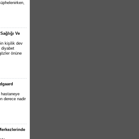
şüphelenirken,
 Sağlığı Ve
n kişilik dev
2 diyabet
 gözler önüne
ndgaard
e hastaneye
n derece nadir
 Merkezlerinde