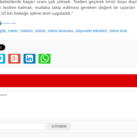
 bebeklerde başarı oranı çok yüksek. Testten geçmek ömür boyu du
 testten kalmak, mutlaka takip edilmesi gereken değerli bir uyarıdır
 10 bin bebeğe işitme testi uyguladık."
,
,
,
,
,
,
glik
haber
hakkari
bebek
isitme taramasi
odyometri teknikeri
isitme testi