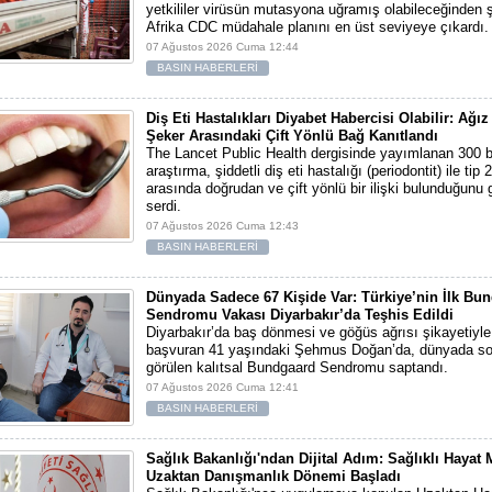
yetkililer virüsün mutasyona uğramış olabileceğinden 
Afrika CDC müdahale planını en üst seviyeye çıkardı.
07 Ağustos 2026 Cuma 12:44
BASIN HABERLERİ
Diş Eti Hastalıkları Diyabet Habercisi Olabilir: Ağız
Şeker Arasındaki Çift Yönlü Bağ Kanıtlandı
The Lancet Public Health dergisinde yayımlanan 300 bi
araştırma, şiddetli diş eti hastalığı (periodontit) ile tip 
arasında doğrudan ve çift yönlü bir ilişki bulunduğunu
serdi.
07 Ağustos 2026 Cuma 12:43
BASIN HABERLERİ
Dünyada Sadece 67 Kişide Var: Türkiye’nin İlk Bu
Sendromu Vakası Diyarbakır’da Teşhis Edildi
Diyarbakır’da baş dönmesi ve göğüs ağrısı şikayetiyl
başvuran 41 yaşındaki Şehmus Doğan’da, dünyada so
görülen kalıtsal Bundgaard Sendromu saptandı.
07 Ağustos 2026 Cuma 12:41
BASIN HABERLERİ
Sağlık Bakanlığı'ndan Dijital Adım: Sağlıklı Hayat
Uzaktan Danışmanlık Dönemi Başladı