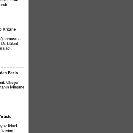
andı.
p Krizine
yağlanmasına
 Dr. Bülent
ıraladı.
nden Fazla
rik Oksijen
stanın iyileşme
Virüste
yük ikinci
 üzerine