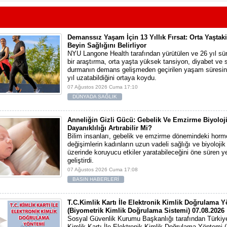
Demanssız Yaşam İçin 13 Yıllık Fırsat: Orta Yaştak
Beyin Sağlığını Belirliyor
NYU Langone Health tarafından yürütülen ve 26 yıl sü
bir araştırma, orta yaşta yüksek tansiyon, diyabet ve
durmanın demans gelişmeden geçirilen yaşam süresini
yıl uzatabildiğini ortaya koydu.
07 Ağustos 2026 Cuma 17:10
DÜNYADA SAĞLIK
Anneliğin Gizli Gücü: Gebelik Ve Emzirme Biyoloj
Dayanıklılığı Artırabilir Mi?
Bilim insanları, gebelik ve emzirme dönemindeki horm
değişimlerin kadınların uzun vadeli sağlığı ve biyolojik
üzerinde koruyucu etkiler yaratabileceğini öne süren yen
geliştirdi.
07 Ağustos 2026 Cuma 17:08
BASIN HABERLERİ
T.C.Kimlik Kartı İle Elektronik Kimlik Doğrulama 
(Biyometrik Kimlik Doğrulama Sistemi) 07.08.2026
Sosyal Güvenlik Kurumu Başkanlığı tarafından Türkiy
Kimlik Kartı İle Elektronik Kimlik Doğrulama Yöntemi 