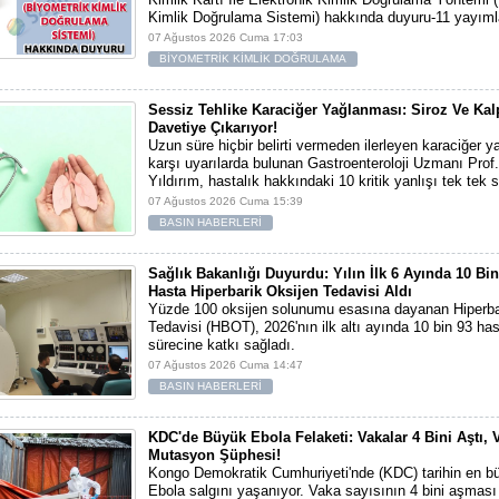
Kimlik Doğrulama Sistemi) hakkında duyuru-11 yayıml
07 Ağustos 2026 Cuma 17:03
BİYOMETRİK KİMLİK DOĞRULAMA
Sessiz Tehlike Karaciğer Yağlanması: Siroz Ve Kal
Davetiye Çıkarıyor!
Uzun süre hiçbir belirti vermeden ilerleyen karaciğer 
karşı uyarılarda bulunan Gastroenteroloji Uzmanı Prof.
Yıldırım, hastalık hakkındaki 10 kritik yanlışı tek tek s
07 Ağustos 2026 Cuma 15:39
BASIN HABERLERİ
Sağlık Bakanlığı Duyurdu: Yılın İlk 6 Ayında 10 Bi
Hasta Hiperbarik Oksijen Tedavisi Aldı
Yüzde 100 oksijen solunumu esasına dayanan Hiperba
Tedavisi (HBOT), 2026'nın ilk altı ayında 10 bin 93 ha
sürecine katkı sağladı.
07 Ağustos 2026 Cuma 14:47
BASIN HABERLERİ
KDC'de Büyük Ebola Felaketi: Vakalar 4 Bini Aştı, 
Mutasyon Şüphesi!
Kongo Demokratik Cumhuriyeti'nde (KDC) tarihin en bü
Ebola salgını yaşanıyor. Vaka sayısının 4 bini aşması