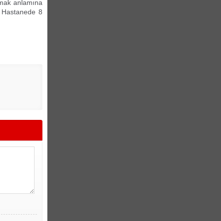
ymak anlamına
. Hastanede 8