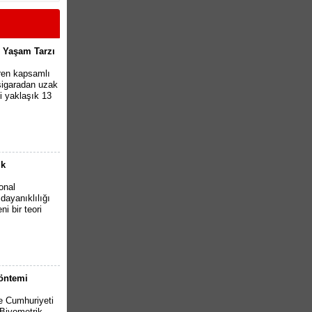
i Yaşam Tarzı
ren kapsamlı
 sigaradan uzak
 yaklaşık 13
ik
onal
 dayanıklılığı
i bir teori
Yöntemi
e Cumhuriyeti
(Biyometrik