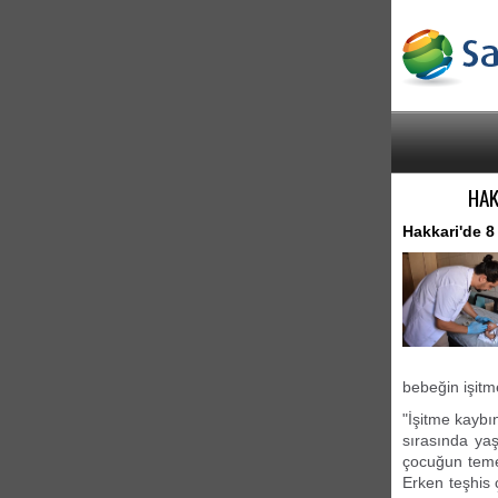
HAK
Hakkari'de 8
bebeğin işitm
"İşitme kaybı
sırasında yaş
çocuğun temel
Erken teşhis 