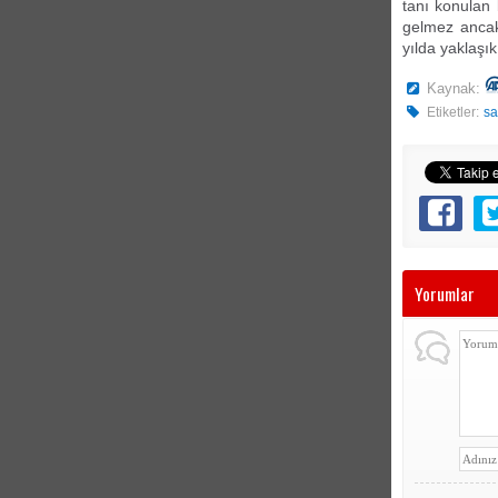
tanı konulan
gelmez ancak
yılda yaklaşık
Kaynak:
Etiketler:
sa
Yorumlar