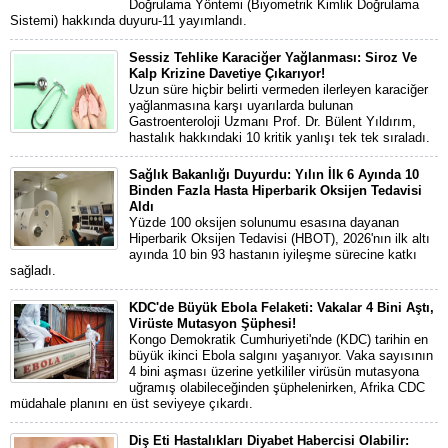
Doğrulama Yöntemi (Biyometrik Kimlik Doğrulama
Sistemi) hakkında duyuru-11 yayımlandı.
Sessiz Tehlike Karaciğer Yağlanması: Siroz Ve
Kalp Krizine Davetiye Çıkarıyor!
Uzun süre hiçbir belirti vermeden ilerleyen karaciğer
yağlanmasına karşı uyarılarda bulunan
Gastroenteroloji Uzmanı Prof. Dr. Bülent Yıldırım,
hastalık hakkındaki 10 kritik yanlışı tek tek sıraladı.
Sağlık Bakanlığı Duyurdu: Yılın İlk 6 Ayında 10
Binden Fazla Hasta Hiperbarik Oksijen Tedavisi
Aldı
Yüzde 100 oksijen solunumu esasına dayanan
Hiperbarik Oksijen Tedavisi (HBOT), 2026'nın ilk altı
ayında 10 bin 93 hastanın iyileşme sürecine katkı
sağladı.
KDC'de Büyük Ebola Felaketi: Vakalar 4 Bini Aştı,
Virüste Mutasyon Şüphesi!
Kongo Demokratik Cumhuriyeti'nde (KDC) tarihin en
büyük ikinci Ebola salgını yaşanıyor. Vaka sayısının
4 bini aşması üzerine yetkililer virüsün mutasyona
uğramış olabileceğinden şüphelenirken, Afrika CDC
müdahale planını en üst seviyeye çıkardı.
Diş Eti Hastalıkları Diyabet Habercisi Olabilir: