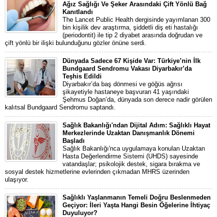
Ağız Sağlığı Ve Şeker Arasındaki Çift Yönlü Bağ
Kanıtlandı
The Lancet Public Health dergisinde yayımlanan 300
bin kişilik dev araştırma, şiddetli diş eti hastalığı
(periodontit) ile tip 2 diyabet arasında doğrudan ve
çift yönlü bir ilişki bulunduğunu gözler önüne serdi.
Dünyada Sadece 67 Kişide Var: Türkiye’nin İlk
Bundgaard Sendromu Vakası Diyarbakır’da
Teşhis Edildi
Diyarbakır’da baş dönmesi ve göğüs ağrısı
şikayetiyle hastaneye başvuran 41 yaşındaki
Şehmus Doğan’da, dünyada son derece nadir görülen
kalıtsal Bundgaard Sendromu saptandı.
Sağlık Bakanlığı'ndan Dijital Adım: Sağlıklı Hayat
Merkezlerinde Uzaktan Danışmanlık Dönemi
Başladı
Sağlık Bakanlığı'nca uygulamaya konulan Uzaktan
Hasta Değerlendirme Sistemi (UHDS) sayesinde
vatandaşlar; psikolojik destek, sigara bırakma ve
sosyal destek hizmetlerine evlerinden çıkmadan MHRS üzerinden
ulaşıyor.
Sağlıklı Yaşlanmanın Temeli Doğru Beslenmeden
Geçiyor: İleri Yaşta Hangi Besin Öğelerine İhtiyaç
Duyuluyor?