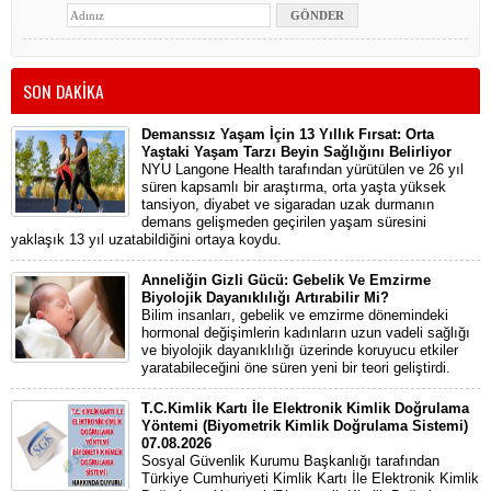
SON DAKİKA
Demanssız Yaşam İçin 13 Yıllık Fırsat: Orta
Yaştaki Yaşam Tarzı Beyin Sağlığını Belirliyor
NYU Langone Health tarafından yürütülen ve 26 yıl
süren kapsamlı bir araştırma, orta yaşta yüksek
tansiyon, diyabet ve sigaradan uzak durmanın
demans gelişmeden geçirilen yaşam süresini
yaklaşık 13 yıl uzatabildiğini ortaya koydu.
Anneliğin Gizli Gücü: Gebelik Ve Emzirme
Biyolojik Dayanıklılığı Artırabilir Mi?
Bilim insanları, gebelik ve emzirme dönemindeki
hormonal değişimlerin kadınların uzun vadeli sağlığı
ve biyolojik dayanıklılığı üzerinde koruyucu etkiler
yaratabileceğini öne süren yeni bir teori geliştirdi.
T.C.Kimlik Kartı İle Elektronik Kimlik Doğrulama
Yöntemi (Biyometrik Kimlik Doğrulama Sistemi)
07.08.2026
Sosyal Güvenlik Kurumu Başkanlığı tarafından
Türkiye Cumhuriyeti Kimlik Kartı İle Elektronik Kimlik