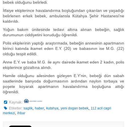
bebek olduğunu belirledi.
İtfaiye ekiplerince havalandırma boşluğundan çıkarılan ve yaşadığı
belirlenen erkek bebek, ambulansla Kütahya Şehir Hastanesi'ne
kaldırıldı.
Yoğun bakım ünitesinde tedavi altına alınan bebeğin, sağlık
durumunun ciddiyetini koruduğu öğrenildi.
Polis ekiplerinin yaptığı araştırmada, bebeğin annesinin apartmanın
birinci katında ikamet eden E.Y. (20) ve babasının ise M.G. (22)
olduğu tespit edildi.
Anne E.Y. ve baba M.G. ile aynı dairede ikamet eden 2 kadın, polis
ekiplerince gözaltına alındı.
Hamile olduğunu ailesinden gizleyen E.Y'nin, bebeği dün sabah
saatlerinde banyoda doğurmasının ardından naylon torbaya ve
poşete koyarak apartmanın havalandırma boşluğuna attığı
öğrenildi.
Kaynak:
,
,
,
,
Etiketler:
saglik
haber
kutahya
yeni dogan bebek
112 acil cagri
,
merkezi
ihbar