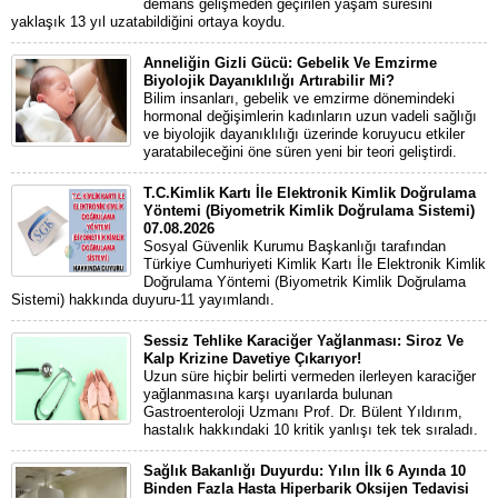
demans gelişmeden geçirilen yaşam süresini
yaklaşık 13 yıl uzatabildiğini ortaya koydu.
Anneliğin Gizli Gücü: Gebelik Ve Emzirme
Biyolojik Dayanıklılığı Artırabilir Mi?
Bilim insanları, gebelik ve emzirme dönemindeki
hormonal değişimlerin kadınların uzun vadeli sağlığı
ve biyolojik dayanıklılığı üzerinde koruyucu etkiler
yaratabileceğini öne süren yeni bir teori geliştirdi.
T.C.Kimlik Kartı İle Elektronik Kimlik Doğrulama
Yöntemi (Biyometrik Kimlik Doğrulama Sistemi)
07.08.2026
Sosyal Güvenlik Kurumu Başkanlığı tarafından
Türkiye Cumhuriyeti Kimlik Kartı İle Elektronik Kimlik
Doğrulama Yöntemi (Biyometrik Kimlik Doğrulama
Sistemi) hakkında duyuru-11 yayımlandı.
Sessiz Tehlike Karaciğer Yağlanması: Siroz Ve
Kalp Krizine Davetiye Çıkarıyor!
Uzun süre hiçbir belirti vermeden ilerleyen karaciğer
yağlanmasına karşı uyarılarda bulunan
Gastroenteroloji Uzmanı Prof. Dr. Bülent Yıldırım,
hastalık hakkındaki 10 kritik yanlışı tek tek sıraladı.
Sağlık Bakanlığı Duyurdu: Yılın İlk 6 Ayında 10
Binden Fazla Hasta Hiperbarik Oksijen Tedavisi