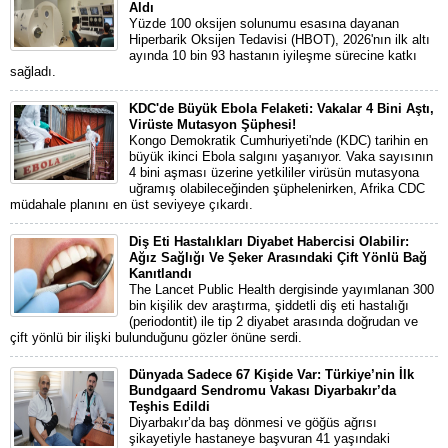
Aldı
Yüzde 100 oksijen solunumu esasına dayanan
Hiperbarik Oksijen Tedavisi (HBOT), 2026'nın ilk altı
ayında 10 bin 93 hastanın iyileşme sürecine katkı
sağladı.
KDC'de Büyük Ebola Felaketi: Vakalar 4 Bini Aştı,
Virüste Mutasyon Şüphesi!
Kongo Demokratik Cumhuriyeti'nde (KDC) tarihin en
büyük ikinci Ebola salgını yaşanıyor. Vaka sayısının
4 bini aşması üzerine yetkililer virüsün mutasyona
uğramış olabileceğinden şüphelenirken, Afrika CDC
müdahale planını en üst seviyeye çıkardı.
Diş Eti Hastalıkları Diyabet Habercisi Olabilir:
Ağız Sağlığı Ve Şeker Arasındaki Çift Yönlü Bağ
Kanıtlandı
The Lancet Public Health dergisinde yayımlanan 300
bin kişilik dev araştırma, şiddetli diş eti hastalığı
(periodontit) ile tip 2 diyabet arasında doğrudan ve
çift yönlü bir ilişki bulunduğunu gözler önüne serdi.
Dünyada Sadece 67 Kişide Var: Türkiye’nin İlk
Bundgaard Sendromu Vakası Diyarbakır’da
Teşhis Edildi
Diyarbakır’da baş dönmesi ve göğüs ağrısı
şikayetiyle hastaneye başvuran 41 yaşındaki