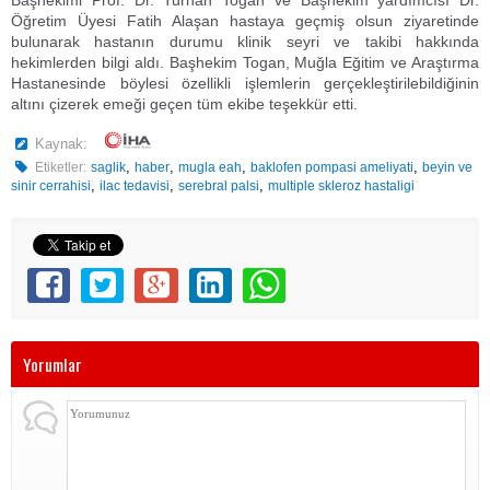
Başhekimi Prof. Dr. Turhan Togan ve Başhekim yardımcısı Dr.
Öğretim Üyesi Fatih Alaşan hastaya geçmiş olsun ziyaretinde
bulunarak hastanın durumu klinik seyri ve takibi hakkında
hekimlerden bilgi aldı. Başhekim Togan, Muğla Eğitim ve Araştırma
Hastanesinde böylesi özellikli işlemlerin gerçekleştirilebildiğinin
altını çizerek emeği geçen tüm ekibe teşekkür etti.
Kaynak:
,
,
,
,
Etiketler:
saglik
haber
mugla eah
baklofen pompasi ameliyati
beyin ve
,
,
,
sinir cerrahisi
ilac tedavisi
serebral palsi
multiple skleroz hastaligi
Yorumlar