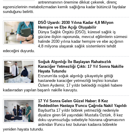
antrenmanının önemine dikkat çekerek, direnç
egzersizlerinin metabolizmadan kemik sağlığına kadar bütüncül faydalar
sunduğunu belirtti.
DSÖ Uyardı: 2030 Yılına Kadar 4,8 Milyon
Hemşire ve Ebe Açığı Oluşabilir
Dünya Sağlık Örgütü (DSÖ), küresel sağlık iş
gücüne ilişkin raporunda, mevcut eğilimlerin sürmesi
halinde 2030 yılına kadar hemşire ve ebe açığının
4,8 milyona ulaşarak sağlık sistemlerini tehdit
edeceğini duyurdu.
Soğuk Algınlığı İle Başlayan Rahatsızlık
Karaciğer Yetmezliği Çıktı: 17 Yıl Sonra Nakille
Hayata Tutundu
Erzurum'da soğuk algınlığı şikayetiyle gittiği
hastanede karaciğer yetmezliği teşhisi konulan
Özlem Aydemir, 17 yıldır beklediği müjdeli habere
kadavradan yapılan başarılı nakille kavuştu.
17 Yıl Sonra Gelen Güzel Haber: 8 Kez
Reddedilen Hastaya 9'uncu Çağrıda Nakil Yapıldı
Bayburt'ta 17 yıldır böbrek yetmezliği nedeniyle
diyalize giren 64 yaşındaki Mustafa Öztürk, 8 kez
doku uyumsuzluğu sebebiyle hüsrana uğramasının
ardından 9'uncu kez bulunan kadavra böbrekle
yeniden hayata tutundu.