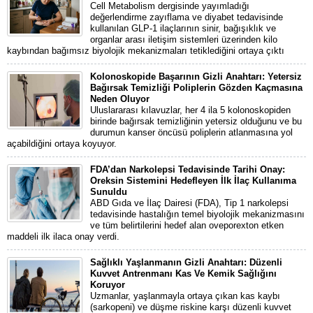
Cell Metabolism dergisinde yayımladığı
değerlendirme zayıflama ve diyabet tedavisinde
kullanılan GLP-1 ilaçlarının sinir, bağışıklık ve
organlar arası iletişim sistemleri üzerinden kilo
kaybından bağımsız biyolojik mekanizmaları tetiklediğini ortaya çıktı
Kolonoskopide Başarının Gizli Anahtarı: Yetersiz
Bağırsak Temizliği Poliplerin Gözden Kaçmasına
Neden Oluyor
Uluslararası kılavuzlar, her 4 ila 5 kolonoskopiden
birinde bağırsak temizliğinin yetersiz olduğunu ve bu
durumun kanser öncüsü poliplerin atlanmasına yol
açabildiğini ortaya koyuyor.
FDA’dan Narkolepsi Tedavisinde Tarihi Onay:
Oreksin Sistemini Hedefleyen İlk İlaç Kullanıma
Sunuldu
ABD Gıda ve İlaç Dairesi (FDA), Tip 1 narkolepsi
tedavisinde hastalığın temel biyolojik mekanizmasını
ve tüm belirtilerini hedef alan oveporexton etken
maddeli ilk ilaca onay verdi.
Sağlıklı Yaşlanmanın Gizli Anahtarı: Düzenli
Kuvvet Antrenmanı Kas Ve Kemik Sağlığını
Koruyor
Uzmanlar, yaşlanmayla ortaya çıkan kas kaybı
(sarkopeni) ve düşme riskine karşı düzenli kuvvet