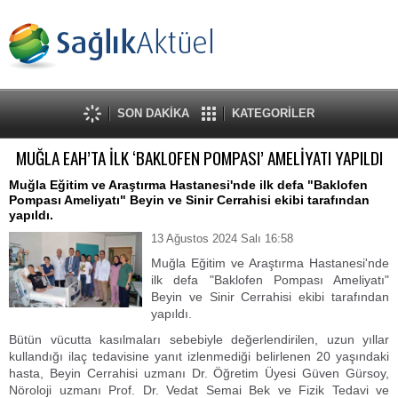
SON DAKİKA
KATEGORİLER
MUĞLA EAH’TA İLK ‘BAKLOFEN POMPASI’ AMELİYATI YAPILDI
Muğla Eğitim ve Araştırma Hastanesi'nde ilk defa "Baklofen
Pompası Ameliyatı" Beyin ve Sinir Cerrahisi ekibi tarafından
yapıldı.
13 Ağustos 2024 Salı 16:58
Muğla Eğitim ve Araştırma Hastanesi'nde
ilk defa "Baklofen Pompası Ameliyatı"
Beyin ve Sinir Cerrahisi ekibi tarafından
yapıldı.
Bütün vücutta kasılmaları sebebiyle değerlendirilen, uzun yıllar
kullandığı ilaç tedavisine yanıt izlenmediği belirlenen 20 yaşındaki
hasta, Beyin Cerrahisi uzmanı Dr. Öğretim Üyesi Güven Gürsoy,
Nöroloji uzmanı Prof. Dr. Vedat Semai Bek ve Fizik Tedavi ve