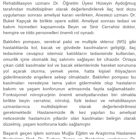
Rehabilitasyon uzmanı Dr. Öğretim Üyesi Hüseyin Aydoğmuş
tarafından multidisipliner olarak değerlendirilerek ilaç test dozu
uygulaması sonrası ameliyat kararı verilirken, Anestezi uzmanı Dr.
Buket Kapçak ile birlikte opere edildi. Ameliyat sonrası tedavi ve
bakım hizmetleri kapsamında Beyin ve Sinir Cerrahisi doktor,
hemşire ve tıbbi personelleri önemli rol oynadı.
Baklofen pompası, serebral palsi ve multiple skleroz (MS) gibi
hastalıklarda kol, bacak ve gövdede kasılmaların geliştiği, ilaç
tedavisine cevapsız istemsiz katılıkların tedavisinde kullanılan,
omurilik içine otomatik ilaç salınımı sağlayan bir cihazdır. Ortaya
çıkan ciddi kasılmalar kol ve bacak eklemlerinde hareket sorununa
yol açarak oturma, yemek yeme, hatta kişisel ihtiyaçların
giderilmesinde engellere sebep olmaktadır. Baklofen pompası bu
kasılmaları neredeyse tama yakın gidermekte olup hastaların
bakımı ve yaşam konforunun artmasında fayda sağlamaktadır.
Fonksiyonel nöroşirurjinin önemli ameliyatlarından biri olmakla
birlikte beyin cerrahisi, nöroloji, fizik tedavi ve rehabilitasyon
uzmanlarınca multidisipliner olarak değerlendirilmesi
gerekmektedir. Hastanemizde ilk kez yapılan bu ameliyat
neticesinde hastamızın yıllardır olan kasılmaları belirgin olarak
düzelmiş, yaşam konforuna katkı sağlamıştır.
Başarılı geçen işlem sonrası Muğla Eğitim ve Araştırma Hastanesi