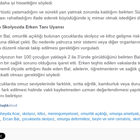
daha iyi hissettiğini söyledi.
tüstü yatamadığını ve sürekli yan yatmak zorunda kaldığını belirten S
ası rahatladığını ifade ederek büyüdüğünde iç mimar olmak istediğini dil
 Skolyozda Erken Tanı Uyarısı
an Bal, omurilik açıklığı bulunan çocuklarda skolyoz ve kifoz gelişme ris
na dikkat çekti. Bu nedenle yalnızca sinir sistemi veya diğer organların
düzenli olarak takip edilmesi gerektiğini vurguladı.
olyozun her 100 çocuğun yaklaşık 2 ila 3'ünde görüldüğünü belirten Ba
n bir sağlık sorunu olduğuna işaret etti. Erken teşhis edilen vakalarda t
emli ölçüde arttığını ifade eden Bal, ailelerin, öğretmenlerin ve sağlık 
atli olması gerektiğini söyledi.
uklarda omuz seviyelerinde farklılık, sırtta eğrilik, kamburluk veya du
erin fark edilmesi halinde vakit kaybetmeden uzman değerlendirmesi yapı
ı belirtiyor.
,
,
,
,
,
heyda Acar
skolyoz
kifoz
meningomyelosel
omurilik açıklığı
omurga ameliyatı
,
,
,
,
,
i
Ercan Bal
çocuklarda skolyoz
omurga deformitesi
beyin ve sinir cerrahisi
sko