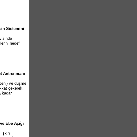
sin Sistemini
visinde
lerini hedef
et Antrenmanı
peni) ve düşme
kkat çekerek,
a kadar
 ve Ebe Açığı
lişkin