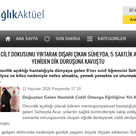
07 
An
İs
B
ANA SAYFA
SON DAKİKA
KATEGORİLER
A
CİLT DOKUSUNU YIRTARAK DIŞARI ÇIKAN SÜHEYDA, 5 SAATLİK 
YENİDEN DİK DURUŞUNA KAVUŞTU
rilik açıklığı hastalığıyla dünyaya gelen 6'ncı sınıf öğrencisi Sü
olyoz ve kifoz nedeniyle nefes almakta, yemek yemekte ve oturmak
.
11 Haziran 2026 Perşembe 17:10
Doğuştan Gelen Hastalık Ciddi Omurga Eğriliğine Yol A
Omurilik açıklığı olarak bilinen meningomyelosel hastalığı
gelen Süheyda Acar, yıllardır sağlık kontrolleriyle takip edil
zamanla omurgasında oluşan eğrilik ilerleyerek ciddi skolyo
nüştü.
e gelişen deformite nedeniyle günlük yaşamı büyük ölçüde etkilenen S