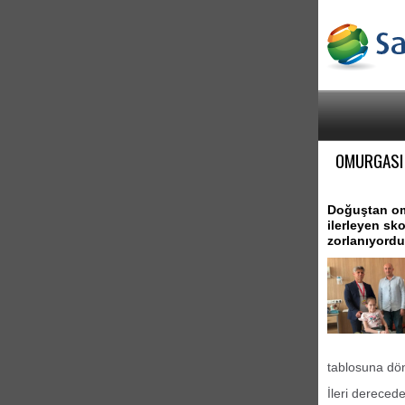
OMURGASI 
Doğuştan omu
ilerleyen sk
zorlanıyordu
tablosuna dö
İleri dereced