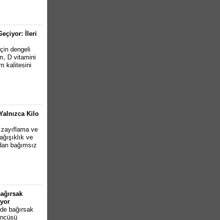
çiyor: İleri
çin dengeli
m, D vitamini
m kalitesini
Yalnızca Kilo
 zayıflama ve
bağışıklık ve
ından bağımsız
Bağırsak
yor
inde bağırsak
öncüsü