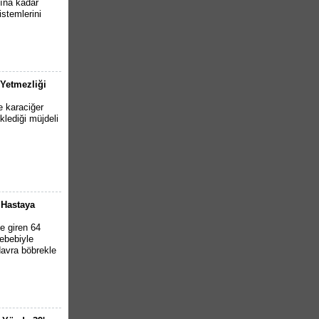
lına kadar
stemlerini
 Yetmezliği
e karaciğer
klediği müjdeli
 Hastaya
ze giren 64
ebebiyle
avra böbrekle