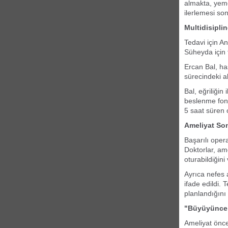
almakta, yem
ilerlemesi so
Multidisipli
Tedavi için A
Süheyda için 
Ercan Bal, ha
sürecindeki a
Bal, eğriliğin
beslenme fonk
5 saat süren 
Ameliyat Son
Başarılı oper
Doktorlar, am
oturabildiğini 
Ayrıca nefes 
ifade edildi. 
planlandığını 
"Büyüyünce 
Ameliyat önc