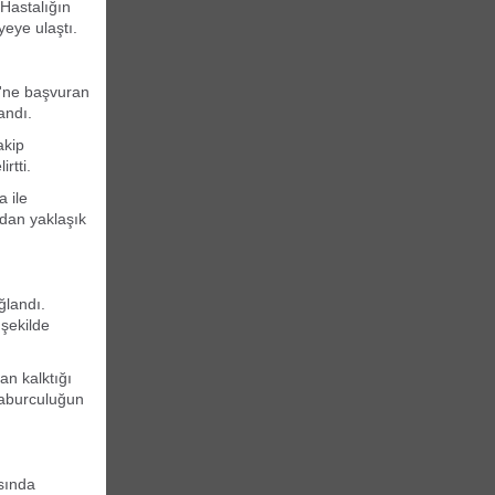
Hastalığın
yeye ulaştı.
ği'ne başvuran
andı.
akip
rtti.
a ile
ndan yaklaşık
ğlandı.
 şekilde
n kalktığı
 taburculuğun
sında