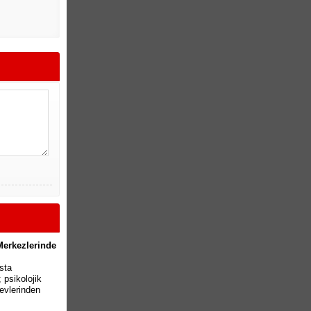
 Merkezlerinde
sta
psikolojik
evlerinden