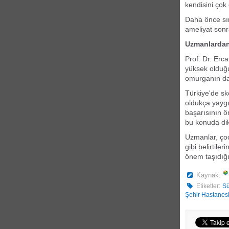
kendisini çok 
Daha önce sır
ameliyat sonr
Uzmanlardan
Prof. Dr. Erc
yüksek olduğu
omurganın da 
Türkiye'de sk
oldukça yaygı
başarısının ön
bu konuda dikk
Uzmanlar, çoc
gibi belirtil
önem taşıdığın
Kaynak:
Etiketler:
Sü
Şehir Hastanes