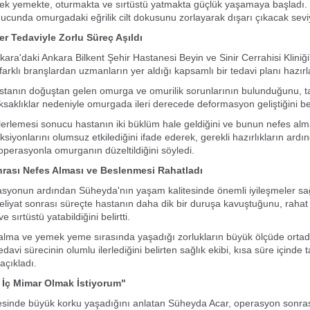
ek yemekte, oturmakta ve sırtüstü yatmakta güçlük yaşamaya başladı. 
nucunda omurgadaki eğrilik cilt dokusunu zorlayarak dışarı çıkacak sevi
ner Tedaviyle Zorlu Süreç Aşıldı
nkara'daki Ankara Bilkent Şehir Hastanesi Beyin ve Sinir Cerrahisi Klini
farklı branşlardan uzmanların yer aldığı kapsamlı bir tedavi planı hazırl
stanın doğuştan gelen omurga ve omurilik sorunlarının bulunduğunu, t
ksaklıklar nedeniyle omurgada ileri derecede deformasyon geliştiğini beli
 ilerlemesi sonucu hastanın iki büklüm hale geldiğini ve bunun nefes alm
siyonlarını olumsuz etkilediğini ifade ederek, gerekli hazırlıkların ardı
operasyonla omurganın düzeltildiğini söyledi.
rası Nefes Alması ve Beslenmesi Rahatladı
asyonun ardından Süheyda'nın yaşam kalitesinde önemli iyileşmeler sa
eliyat sonrası süreçte hastanın daha dik bir duruşa kavuştuğunu, rahat
ve sırtüstü yatabildiğini belirtti.
alma ve yemek yeme sırasında yaşadığı zorlukların büyük ölçüde ortada
Tedavi sürecinin olumlu ilerlediğini belirten sağlık ekibi, kısa süre içinde
açıkladı.
İç Mimar Olmak İstiyorum"
esinde büyük korku yaşadığını anlatan Süheyda Acar, operasyon sonra