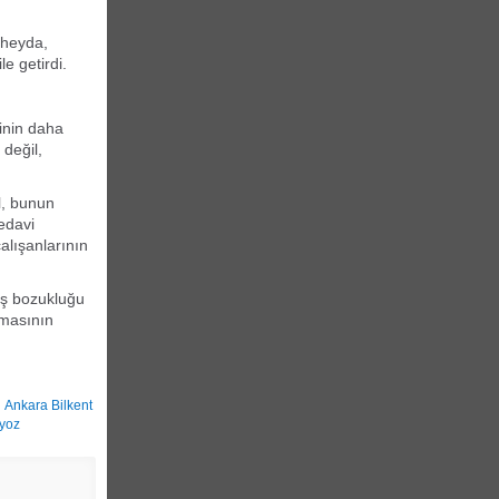
üheyda,
e getirdi.
kinin daha
 değil,
l, bunun
edavi
çalışanlarının
ruş bozukluğu
lmasının
,
Ankara Bilkent
lyoz