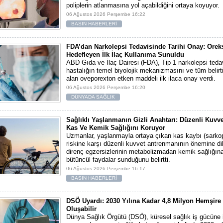
poliplerin atlanmasına yol açabildiğini ortaya koyuyor.
06 Ağustos 2026 Perşembe 16:22
BASIN HABERLERİ
FDA’dan Narkolepsi Tedavisinde Tarihi Onay: Orek
Hedefleyen İlk İlaç Kullanıma Sunuldu
ABD Gıda ve İlaç Dairesi (FDA), Tip 1 narkolepsi teda
hastalığın temel biyolojik mekanizmasını ve tüm belirti
alan oveporexton etken maddeli ilk ilaca onay verdi.
06 Ağustos 2026 Perşembe 16:20
DÜNYADA SAĞLIK
Sağlıklı Yaşlanmanın Gizli Anahtarı: Düzenli Kuvv
Kas Ve Kemik Sağlığını Koruyor
Uzmanlar, yaşlanmayla ortaya çıkan kas kaybı (sarko
riskine karşı düzenli kuvvet antrenmanının önemine di
direnç egzersizlerinin metabolizmadan kemik sağlığın
bütüncül faydalar sunduğunu belirtti.
06 Ağustos 2026 Perşembe 16:17
BASIN HABERLERİ
DSÖ Uyardı: 2030 Yılına Kadar 4,8 Milyon Hemşire
Oluşabilir
Dünya Sağlık Örgütü (DSÖ), küresel sağlık iş gücüne i