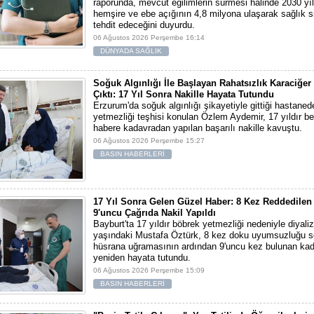
raporunda, mevcut eğilimlerin sürmesi halinde 2030 yı
hemşire ve ebe açığının 4,8 milyona ulaşarak sağlık si
tehdit edeceğini duyurdu.
06 Ağustos 2026 Perşembe 16:14
DÜNYADA SAĞLIK
Soğuk Algınlığı İle Başlayan Rahatsızlık Karaciğer
Çıktı: 17 Yıl Sonra Nakille Hayata Tutundu
Erzurum'da soğuk algınlığı şikayetiyle gittiği hastaned
yetmezliği teşhisi konulan Özlem Aydemir, 17 yıldır be
habere kadavradan yapılan başarılı nakille kavuştu.
06 Ağustos 2026 Perşembe 15:27
BASIN HABERLERİ
17 Yıl Sonra Gelen Güzel Haber: 8 Kez Reddedilen
9'uncu Çağrıda Nakil Yapıldı
Bayburt'ta 17 yıldır böbrek yetmezliği nedeniyle diyali
yaşındaki Mustafa Öztürk, 8 kez doku uyumsuzluğu s
hüsrana uğramasının ardından 9'uncu kez bulunan kad
yeniden hayata tutundu.
06 Ağustos 2026 Perşembe 15:09
BASIN HABERLERİ