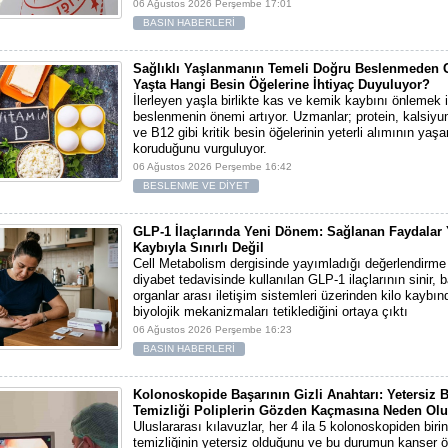
06 Ağustos 2026 Perşembe 17:01
BASIN HABERLERİ
Sağlıklı Yaşlanmanın Temeli Doğru Beslenmeden Ge
Yaşta Hangi Besin Öğelerine İhtiyaç Duyuluyor?
İlerleyen yaşla birlikte kas ve kemik kaybını önlemek i
beslenmenin önemi artıyor. Uzmanlar; protein, kalsiyu
ve B12 gibi kritik besin öğelerinin yeterli alımının yaşa
koruduğunu vurguluyor.
06 Ağustos 2026 Perşembe 16:42
BESLENME VE DİYET
GLP-1 İlaçlarında Yeni Dönem: Sağlanan Faydalar 
Kaybıyla Sınırlı Değil
Cell Metabolism dergisinde yayımladığı değerlendirme
diyabet tedavisinde kullanılan GLP-1 ilaçlarının sinir, 
organlar arası iletişim sistemleri üzerinden kilo kayb
biyolojik mekanizmaları tetiklediğini ortaya çıktı
06 Ağustos 2026 Perşembe 16:23
BASIN HABERLERİ
Kolonoskopide Başarının Gizli Anahtarı: Yetersiz 
Temizliği Poliplerin Gözden Kaçmasına Neden Olu
Uluslararası kılavuzlar, her 4 ila 5 kolonoskopiden bir
temizliğinin yetersiz olduğunu ve bu durumun kanser 