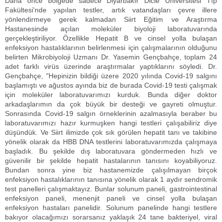
Daha önce bölgede sadece Diyarbakır Dicle Üniversitesi Tıp
Fakültesi'nde yapılan testler, artık vatandaşları çevre illere
yönlendirmeye gerek kalmadan Siirt Eğitim ve Araştırma
Hastanesinde açılan moleküler biyoloji laboratuvarında
gerçekleştiriliyor. Özellikle Hepatit B ve cinsel yolla bulaşan
enfeksiyon hastalıklarının belirlenmesi için çalışmalarının olduğunu
belirten Mikrobiyoloji Uzmanı Dr. Yasemin Gençbahçe, toplam 24
adet farklı virüs üzerinde araştırmalar yaptıklarını söyledi. Dr.
Gençbahçe, "Hepinizin bildiği üzere 2020 yılında Covid-19 salgını
başlamıştı ve ağustos ayında biz de burada Covid-19 testi çalışmak
için moleküler laboratuvarımızı kurduk. Bunda diğer doktor
arkadaşlarımın da çok büyük bir desteği ve gayreti olmuştur.
Sonrasında Covid-19 salgın örneklerinin azalmasıyla beraber bu
laboratuvarımızı hazır kurmuşken hangi testleri çalışabiliriz diye
düşündük. Ve Siirt ilimizde çok sık görülen hepatit tanı ve takibine
yönelik olarak da HBB DNA testlerini laboratuvarımızda çalışmaya
başladık. Bu şekilde dış laboratuvara göndermeden hızlı ve
güvenilir bir şekilde hepatit hastalarının tanısını koyabiliyoruz.
Bundan sonra yine biz hastanemizde çalışılmayan birçok
enfeksiyon hastalıklarının tanısına yönelik olarak 1 aydır sendromik
test panelleri çalışmaktayız. Bunlar solunum paneli, gastrointestinal
enfeksiyon paneli, menenjit paneli ve cinsel yolla bulaşan
enfeksiyon hastaları panelidir. Solunum panelinde hangi testlere
bakıyor olacağımızı sorarsanız yaklaşık 24 tane bakteriyel, viral