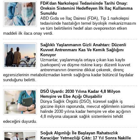
FDA’dan Narkolepsi Tedavisinde Tarihi Onay:
Oreksin Sistemini Hedefleyen İlk İlaç Kullanıma
Sunuldu
ABD Gıda ve İlaç Dairesi (FDA), Tip 1 narkolepsi
tedavisinde hastalığın temel biyolojik mekanizmasını
ve tüm belirtilerini hedef alan oveporexton etken
maddeli ilk ilaca onay verdi.
Sağlıklı Yaşlanmanın Gizli Anahtarı: Düzenli
Kuvvet Antrenmanı Kas Ve Kemik Sağlığını
Koruyor
Uzmanlar, yaşlanmayla ortaya çıkan kas kaybı
(sarkopeni) ve düşme riskine karşı düzenli kuvvet
antrenmanının önemine dikkat çekerek, direnç
egzersizlerinin metabolizmadan kemik sağlığına kadar bütüncül faydalar
sunduğunu belirtti.
DSÖ Uyardı: 2030 Yılına Kadar 4,8 Milyon
Hemşire ve Ebe Açığı Oluşabilir
Dünya Sağlık Örgütü (DSÖ), küresel sağlık iş
gücüne ilişkin raporunda, mevcut eğilimlerin sürmesi
halinde 2030 yılına kadar hemşire ve ebe açığının
4,8 milyona ulaşarak sağlık sistemlerini tehdit
edeceğini duyurdu.
Soğuk Algınlığı İle Başlayan Rahatsızlık
Karaciğer Yetmezliği Çıktı: 17 Yıl Sonra Nakille