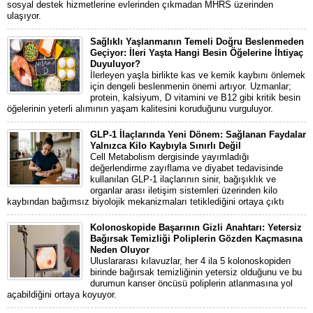
sosyal destek hizmetlerine evlerinden çıkmadan MHRS üzerinden
ulaşıyor.
Sağlıklı Yaşlanmanın Temeli Doğru Beslenmeden
Geçiyor: İleri Yaşta Hangi Besin Öğelerine İhtiyaç
Duyuluyor?
İlerleyen yaşla birlikte kas ve kemik kaybını önlemek
için dengeli beslenmenin önemi artıyor. Uzmanlar;
protein, kalsiyum, D vitamini ve B12 gibi kritik besin
öğelerinin yeterli alımının yaşam kalitesini koruduğunu vurguluyor.
GLP-1 İlaçlarında Yeni Dönem: Sağlanan Faydalar
Yalnızca Kilo Kaybıyla Sınırlı Değil
Cell Metabolism dergisinde yayımladığı
değerlendirme zayıflama ve diyabet tedavisinde
kullanılan GLP-1 ilaçlarının sinir, bağışıklık ve
organlar arası iletişim sistemleri üzerinden kilo
kaybından bağımsız biyolojik mekanizmaları tetiklediğini ortaya çıktı
Kolonoskopide Başarının Gizli Anahtarı: Yetersiz
Bağırsak Temizliği Poliplerin Gözden Kaçmasına
Neden Oluyor
Uluslararası kılavuzlar, her 4 ila 5 kolonoskopiden
birinde bağırsak temizliğinin yetersiz olduğunu ve bu
durumun kanser öncüsü poliplerin atlanmasına yol
açabildiğini ortaya koyuyor.