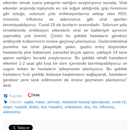
etkenler olmak üzere patojenin varlığını araştırıyoruz burada. Viral
etkenler arasında toplumda en sık soğuk aldığında, grip hinomoni
gibi soluğa, solunum yolu enfeksiyonlarına sebep olan RSV,
rinovirüs, influenza ve adenovirus gibi viral ajanları
tanımlayabiliyoruz. Covid-19 da bunların arasındadır. Solunum yolu
örneklerinde enfeksiyon etkenlerin viral ve bakteriyel ayrımını
yapmakta çok önemli. Çünkü bu şekilde hastaların gereksiz
antibiyotik kullanımının önüne geçmeyi planlıyoruz. Gastrointestinal
paneline ise ishal şikayetiyle gelen, gastro entry düşünülen
hastalarda yine bakteriyel, parazital birçok ajanın, yaklaşık 24 tane
ajanın varlığını burada araştırıyoruz. Bu şekilde ishalli hastaların
etkenini 1-2 saat gibi kısa bir süre içerisinde tanımlayabiliyoruz ve
uygun tedavi ile hastaların iyileşmesini planlıyoruz. Bu şekilde
hastaların hızlı şekilde tedaviye başlamasını sağlayarak, hastaların
gereksiz yere sevk edilmesinin de önüne geçmesini planlıyoruz"
dedi.
Kaynak:
,
,
,
,
,
Etiketler:
saglik
haber
siirt eah
molekuler biyoloji laboratuvari
covid-19
,
,
,
,
,
,
,
,
,
salgin
hastalik
teshis
test
hepatit b
enfeksiyon
dna
rsv
influenza
adenovirus