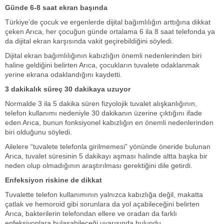
Günde 6-8 saat ekran başında
Türkiye’de çocuk ve ergenlerde dijital bağımlılığın arttığına dikkat
çeken Arıca, her çocuğun günde ortalama 6 ila 8 saat telefonda ya
da dijital ekran karşısında vakit geçirebildiğini söyledi.
Dijital ekran bağımlılığının kabızlığın önemli nedenlerinden biri
haline geldiğini belirten Arıca, çocukların tuvalete odaklanmak
yerine ekrana odaklandığını kaydetti.
3 dakikalık süreç 30 dakikaya uzuyor
Normalde 3 ila 5 dakika süren fizyolojik tuvalet alışkanlığının,
telefon kullanımı nedeniyle 30 dakikanın üzerine çıktığını ifade
eden Arıca, bunun fonksiyonel kabızlığın en önemli nedenlerinden
biri olduğunu söyledi.
Ailelere “tuvalete telefonla girilmemesi” yönünde öneride bulunan
Arıca, tuvalet süresinin 5 dakikayı aşması halinde altta başka bir
neden olup olmadığının araştırılması gerektiğini dile getirdi.
Enfeksiyon riskine de dikkat
Tuvalette telefon kullanımının yalnızca kabızlığa değil, makatta
çatlak ve hemoroid gibi sorunlara da yol açabileceğini belirten
Arıca, bakterilerin telefondan ellere ve oradan da farklı
enfeksiyonlara bulaşabileceği uyarısında bulundu.