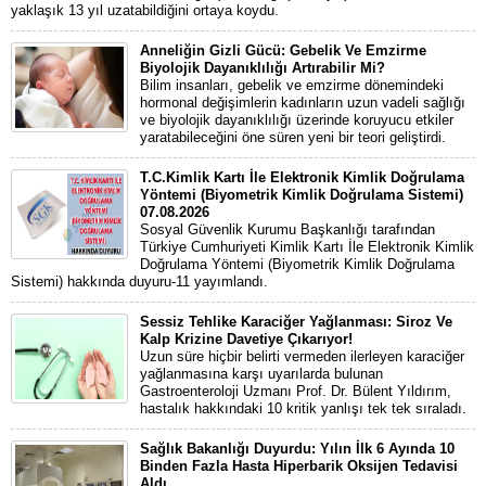
yaklaşık 13 yıl uzatabildiğini ortaya koydu.
Anneliğin Gizli Gücü: Gebelik Ve Emzirme
Biyolojik Dayanıklılığı Artırabilir Mi?
Bilim insanları, gebelik ve emzirme dönemindeki
hormonal değişimlerin kadınların uzun vadeli sağlığı
ve biyolojik dayanıklılığı üzerinde koruyucu etkiler
yaratabileceğini öne süren yeni bir teori geliştirdi.
T.C.Kimlik Kartı İle Elektronik Kimlik Doğrulama
Yöntemi (Biyometrik Kimlik Doğrulama Sistemi)
07.08.2026
Sosyal Güvenlik Kurumu Başkanlığı tarafından
Türkiye Cumhuriyeti Kimlik Kartı İle Elektronik Kimlik
Doğrulama Yöntemi (Biyometrik Kimlik Doğrulama
Sistemi) hakkında duyuru-11 yayımlandı.
Sessiz Tehlike Karaciğer Yağlanması: Siroz Ve
Kalp Krizine Davetiye Çıkarıyor!
Uzun süre hiçbir belirti vermeden ilerleyen karaciğer
yağlanmasına karşı uyarılarda bulunan
Gastroenteroloji Uzmanı Prof. Dr. Bülent Yıldırım,
hastalık hakkındaki 10 kritik yanlışı tek tek sıraladı.
Sağlık Bakanlığı Duyurdu: Yılın İlk 6 Ayında 10
Binden Fazla Hasta Hiperbarik Oksijen Tedavisi
Aldı