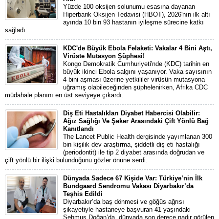
Yüzde 100 oksijen solunumu esasına dayanan
Hiperbarik Oksijen Tedavisi (HBOT), 2026'nın ilk altı
ayında 10 bin 93 hastanın iyileşme sürecine katkı
sağladı.
KDC'de Büyük Ebola Felaketi: Vakalar 4 Bini Aştı,
Virüste Mutasyon Şüphesi!
Kongo Demokratik Cumhuriyeti'nde (KDC) tarihin en
büyük ikinci Ebola salgını yaşanıyor. Vaka sayısının
4 bini aşması üzerine yetkililer virüsün mutasyona
uğramış olabileceğinden şüphelenirken, Afrika CDC
müdahale planını en üst seviyeye çıkardı.
Diş Eti Hastalıkları Diyabet Habercisi Olabilir:
Ağız Sağlığı Ve Şeker Arasındaki Çift Yönlü Bağ
Kanıtlandı
The Lancet Public Health dergisinde yayımlanan 300
bin kişilik dev araştırma, şiddetli diş eti hastalığı
(periodontit) ile tip 2 diyabet arasında doğrudan ve
çift yönlü bir ilişki bulunduğunu gözler önüne serdi.
Dünyada Sadece 67 Kişide Var: Türkiye’nin İlk
Bundgaard Sendromu Vakası Diyarbakır’da
Teşhis Edildi
Diyarbakır’da baş dönmesi ve göğüs ağrısı
şikayetiyle hastaneye başvuran 41 yaşındaki
Şehmus Doğan’da, dünyada son derece nadir görülen