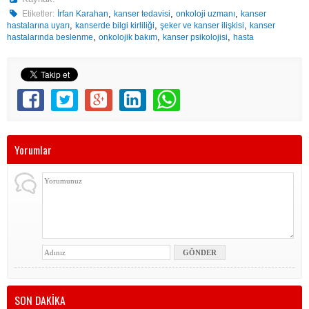
,
,
,
Etiketler:
İrfan Karahan
kanser tedavisi
onkoloji uzmanı
kanser
,
,
,
hastalarına uyarı
kanserde bilgi kirliliği
şeker ve kanser ilişkisi
kanser
,
,
,
hastalarında beslenme
onkolojik bakım
kanser psikolojisi
hasta
Yorumlar
SON DAKİKA