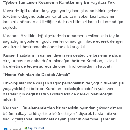
“Şekeri Tamamen Kesmenin Kanıtlanmış Bir Faydası Yok”
Kanserle ilgili toplumda yaygın yanlış inanışlardan birinin şeker
tüketimi olduğunu belirten Karahan, aşırı şeker kısıtlamasının
kanseri doğrudan etkilediğine dair net bilimsel kanıt bulunmadığını
söyledi.
Karahan, özellikle doğal şekerlerin tamamen kesilmesinin fayda
sağladığını gösteren güçlü veriler olmadığını ifade ederek dengeli
ve düzenli beslenmenin önemine dikkat çekti.
Kanser hastalarının uzman diyetisyen desteğiyle beslenme planı
oluşturmasının daha doğru olacağını belirten Karahan, fiziksel
hareketin de tedavi sürecinde önemli rol oynadığını kaydetti.
“Hasta Yakınları da Destek Almalı”
Onkoloji alanında çalışan sağlık personelinin de yoğun tükenmişlik
yaşayabildiğini belirten Karahan, psikolojik desteğin yalnızca
hastalar için değil hasta yakınları için de gerekli olabileceğini
söyledi.
Karahan, “Bu elementlerden bir tanesinin oyundan çıkıyor olması
bütün halkayı ciddi şekilde kötü etkiliyor.” diyerek hasta, aile ve
sağlık çalışanları arasındaki dayanışmanın önemine işaret etti.
Kaynak: