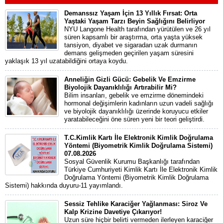
Demanssız Yaşam İçin 13 Yıllık Fırsat: Orta
Yaştaki Yaşam Tarzı Beyin Sağlığını Belirliyor
NYU Langone Health tarafından yürütülen ve 26 yıl
süren kapsamlı bir araştırma, orta yaşta yüksek
tansiyon, diyabet ve sigaradan uzak durmanın
demans gelişmeden geçirilen yaşam süresini
yaklaşık 13 yıl uzatabildiğini ortaya koydu.
Anneliğin Gizli Gücü: Gebelik Ve Emzirme
Biyolojik Dayanıklılığı Artırabilir Mi?
Bilim insanları, gebelik ve emzirme dönemindeki
hormonal değişimlerin kadınların uzun vadeli sağlığı
ve biyolojik dayanıklılığı üzerinde koruyucu etkiler
yaratabileceğini öne süren yeni bir teori geliştirdi.
T.C.Kimlik Kartı İle Elektronik Kimlik Doğrulama
Yöntemi (Biyometrik Kimlik Doğrulama Sistemi)
07.08.2026
Sosyal Güvenlik Kurumu Başkanlığı tarafından
Türkiye Cumhuriyeti Kimlik Kartı İle Elektronik Kimlik
Doğrulama Yöntemi (Biyometrik Kimlik Doğrulama
Sistemi) hakkında duyuru-11 yayımlandı.
Sessiz Tehlike Karaciğer Yağlanması: Siroz Ve
Kalp Krizine Davetiye Çıkarıyor!
Uzun süre hiçbir belirti vermeden ilerleyen karaciğer