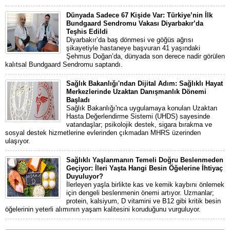
Dünyada Sadece 67 Kişide Var: Türkiye’nin İlk
Bundgaard Sendromu Vakası Diyarbakır’da
Teşhis Edildi
Diyarbakır’da baş dönmesi ve göğüs ağrısı
şikayetiyle hastaneye başvuran 41 yaşındaki
Şehmus Doğan’da, dünyada son derece nadir görülen
kalıtsal Bundgaard Sendromu saptandı.
Sağlık Bakanlığı'ndan Dijital Adım: Sağlıklı Hayat
Merkezlerinde Uzaktan Danışmanlık Dönemi
Başladı
Sağlık Bakanlığı'nca uygulamaya konulan Uzaktan
Hasta Değerlendirme Sistemi (UHDS) sayesinde
vatandaşlar; psikolojik destek, sigara bırakma ve
sosyal destek hizmetlerine evlerinden çıkmadan MHRS üzerinden
ulaşıyor.
Sağlıklı Yaşlanmanın Temeli Doğru Beslenmeden
Geçiyor: İleri Yaşta Hangi Besin Öğelerine İhtiyaç
Duyuluyor?
İlerleyen yaşla birlikte kas ve kemik kaybını önlemek
için dengeli beslenmenin önemi artıyor. Uzmanlar;
protein, kalsiyum, D vitamini ve B12 gibi kritik besin
öğelerinin yeterli alımının yaşam kalitesini koruduğunu vurguluyor.