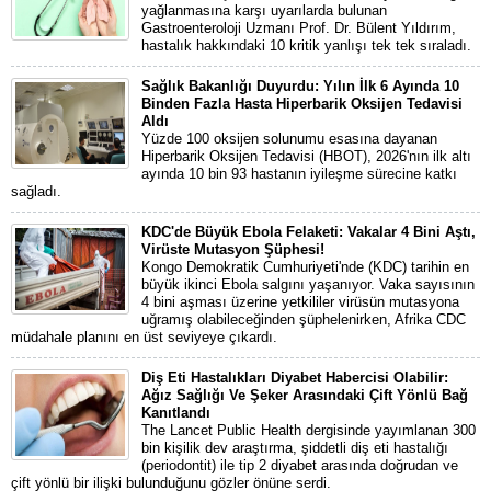
yağlanmasına karşı uyarılarda bulunan
Gastroenteroloji Uzmanı Prof. Dr. Bülent Yıldırım,
hastalık hakkındaki 10 kritik yanlışı tek tek sıraladı.
Sağlık Bakanlığı Duyurdu: Yılın İlk 6 Ayında 10
Binden Fazla Hasta Hiperbarik Oksijen Tedavisi
Aldı
Yüzde 100 oksijen solunumu esasına dayanan
Hiperbarik Oksijen Tedavisi (HBOT), 2026'nın ilk altı
ayında 10 bin 93 hastanın iyileşme sürecine katkı
sağladı.
KDC'de Büyük Ebola Felaketi: Vakalar 4 Bini Aştı,
Virüste Mutasyon Şüphesi!
Kongo Demokratik Cumhuriyeti'nde (KDC) tarihin en
büyük ikinci Ebola salgını yaşanıyor. Vaka sayısının
4 bini aşması üzerine yetkililer virüsün mutasyona
uğramış olabileceğinden şüphelenirken, Afrika CDC
müdahale planını en üst seviyeye çıkardı.
Diş Eti Hastalıkları Diyabet Habercisi Olabilir:
Ağız Sağlığı Ve Şeker Arasındaki Çift Yönlü Bağ
Kanıtlandı
The Lancet Public Health dergisinde yayımlanan 300
bin kişilik dev araştırma, şiddetli diş eti hastalığı
(periodontit) ile tip 2 diyabet arasında doğrudan ve
çift yönlü bir ilişki bulunduğunu gözler önüne serdi.