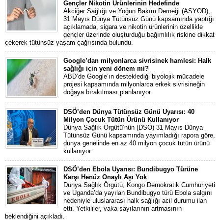
Gençler Nikotin Ürünlerinin Hedefinde
Akciğer Sağlığı ve Yoğun Bakım Derneği (ASYOD),
31 Mayıs Dünya Tütünsüz Günü kapsamında yaptığı
açıklamada, sigara ve nikotin ürünlerinin özellikle
gençler üzerinde oluşturduğu bağımlılık riskine dikkat
çekerek tütünsüz yaşam çağrısında bulundu.
Google’dan milyonlarca sivrisinek hamlesi: Halk
sağlığı için yeni dönem mi?
ABD’de Google’ın desteklediği biyolojik mücadele
projesi kapsamında milyonlarca erkek sivrisineğin
doğaya bırakılması planlanıyor.
DSÖ’den Dünya Tütünsüz Günü Uyarısı: 40
Milyon Çocuk Tütün Ürünü Kullanıyor
Dünya Sağlık Örgütü’nün (DSÖ) 31 Mayıs Dünya
Tütünsüz Günü kapsamında yayımladığı rapora göre,
dünya genelinde en az 40 milyon çocuk tütün ürünü
kullanıyor.
DSÖ’den Ebola Uyarısı: Bundibugyo Türüne
Karşı Henüz Onaylı Aşı Yok
Dünya Sağlık Örgütü, Kongo Demokratik Cumhuriyeti
ve Uganda’da yayılan Bundibugyo türü Ebola salgını
nedeniyle uluslararası halk sağlığı acil durumu ilan
etti. Yetkililer, vaka sayılarının artmasının
beklendiğini açıkladı.