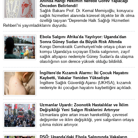
Anında Hangi Hekimin Nerede Görev Yapacağı
Önceden Belirlendi!
Sağlık Bakanı Prof. Dr. Kemal Memişoğlu, koruyucu
sağlık hizmetleri alanında küresel ölçekte bir ilk olma
özelliği taşıyan “Depremde Halk Sağlığı Hizmetleri
Rehberi”ni yayımladıklarını duyurdu.
Ebola Salgını Afrika'da Yayılıyor: Uganda'dan
Sonra Güney Sudan da Büyük Risk Altında
Kongo Demokratik Cumhuriyeti'nde ortaya çıkan ve
komşu Uganda'ya sıçrayan Ebola salgınının, zayıf
sağlık altyapısı nedeniyle Güney Sudan'a da ulaşma
olasılığının son derece yüksek olduğu bildirildi.
İngiltere'de Kızamık Alarmı: İki Çocuk Hayatını
Kaybetti, Vakalar Yeniden Yükselişte
İngiltere Sağlık Güvenliği Ajansı (UKHSA), kızamık
nedeniyle iki çocuğun hayatını kaybettiğini açıkladı.
Uzmanlar Uyardı: Zoonotik Hastalıklar ve İklim
Değişikliği Yeni Salgın Risklerini Artırıyor
Uzmanlara göre artan insan hareketliliği, çevresel
değişimler ve iklim değişikliği, yeni salgınların ortaya
çıkma riskini artırıyor.
DSÖ: Uganda'daki Ebola Salgınında Vakaların