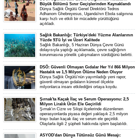
Büyük Bölümü Sınır Geçişlerinden Kaynaklandı
Dünya Sağlık Örgütü Genel Direktörü Tedros
Adhanom Ghebreyesus, Uganda'nın Ebola salgınına
karşı hızlı ve etkili bir mücadele yürüttüğünü
açıkladı.
Sağlık Bakanlığı: Türkiye'deki Yüzme Alanlarının
Yüzde 93'ü İyi ve Üzeri Kalitede
Sağlık Bakanlığı, 5 Haziran Dünya Çevre Günü
dolayısıyla yaptığı açıklamada, çevre sağlığının
korunmasına yönelik çalışmaların sürdüğünü belirtti.
DSÖ: Güvenli Olmayan Gıdalar Her Yıl 866 Milyon
Hastalık ve 1,5 Milyon Ölüme Neden Oluyor
Dünya Sağlık Örgütü’nün yayımladığı yeni rapor,
güvenli olmayan gıdaların küresel ölçekte
milyonlarca insanı etkilediğini ortaya koydu.
Şırnak'ta Kaçak İlaç ve Serum Operasyonu: 2,5
Milyon Liralık Ürün Ele Geçirildi
Şırnak'ın Cizre ve Silopi ilçelerinde düzenlenen
operasyonlarda piyasa değeri yaklaşık 2,5 milyon
lirayı bulan kaçak ilaç ve serum ele geçirildi.
Olaylarla ilgili 2 şüpheli hakkında işlem başlatıldı.
ASYOD'dan Dünya Tütünsüz Günü Mesajı: