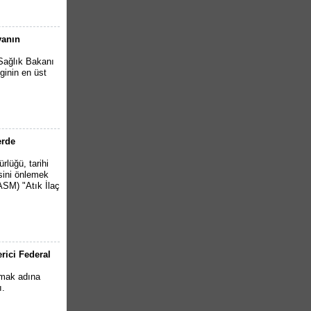
yanın
 Sağlık Bakanı
ginin en üst
erde
rlüğü, tarihi
sini önlemek
ASM) "Atık İlaç
rici Federal
smak adına
ı.