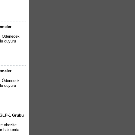
emeler
li Ödenecek
lu duyuru
emeler
li Ödenecek
lu duyuru
: GLP-1 Grubu
ve obezite
ar hakkında