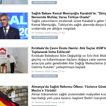
DÜNYADA SAĞLIK
Sağlık Bakanı Kemal Memişoğlu Karabük’te: "Dün
Neresinde Muhtaç Varsa Türkiye Orada!"
Sağlık yatırımlarını incelemek üzere Karabük’e gelen
Kemal Memişoğlu, Türkiye'nin sağlık alanında dünya li
sıralarında yer aldığını vurguladı.
10 Temmuz 2026 Cuma 17:43
BASIN HABERLERİ
Kırıkkale’de Çevre Dostu Hamle: Atık İlaçlar ASM’l
Toplanarak İmha Edilecek!
Kırıkkale Belediyesi İklim Değişikliği ve Sıfır Atık Müdü
geçmiş ve kullanılmayan ilaçların doğaya zarar verme
amacıyla şehir genelindeki Aile Sağlığı Merkezlerine (
Getirme Kutuları" yerleştirmeye başladı.
10 Temmuz 2026 Cuma 17:41
BASIN HABERLERİ
Almanya’da Sağlık Reformu Öfkesi: Yüzlerce Göste
Meclis’e Yürüdü!
Alman hükümetinin sağlık sistemindeki maliyetleri kı
hazırladığı yeni yasa tasarısı başkent Berlin’i karıştırd
10 Temmuz 2026 Cuma 16:33