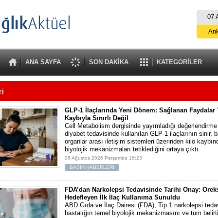
07 
An
İs
B
ANA SAYFA
SON DAKİKA
KATEGORİLER
A
ri
GLP-1 İlaçlarında Yeni Dönem: Sağlanan Faydalar 
Kaybıyla Sınırlı Değil
Cell Metabolism dergisinde yayımladığı değerlendirme
diyabet tedavisinde kullanılan GLP-1 ilaçlarının sinir, 
organlar arası iletişim sistemleri üzerinden kilo kayb
biyolojik mekanizmaları tetiklediğini ortaya çıktı
06 Ağustos 2026 Perşembe 16:23
BASIN HABERLERİ
FDA’dan Narkolepsi Tedavisinde Tarihi Onay: Orek
Hedefleyen İlk İlaç Kullanıma Sunuldu
ABD Gıda ve İlaç Dairesi (FDA), Tip 1 narkolepsi teda
hastalığın temel biyolojik mekanizmasını ve tüm belirti