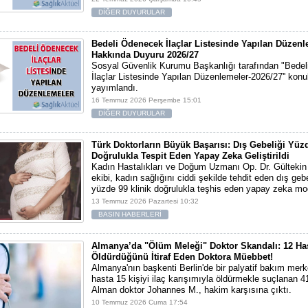
DİĞER DUYURULAR
Bedeli Ödenecek İlaçlar Listesinde Yapılan Düzenl
Hakkında Duyuru 2026/27
Sosyal Güvenlik Kurumu Başkanlığı tarafından "Bede
İlaçlar Listesinde Yapılan Düzenlemeler-2026/27'' konu
yayımlandı.
16 Temmuz 2026 Perşembe 15:01
DİĞER DUYURULAR
Türk Doktorların Büyük Başarısı: Dış Gebeliği Yüz
Doğrulukla Tespit Eden Yapay Zeka Geliştirildi
Kadın Hastalıkları ve Doğum Uzmanı Op. Dr. Gülteki
ekibi, kadın sağlığını ciddi şekilde tehdit eden dış geb
yüzde 99 klinik doğrulukla teşhis eden yapay zeka mode
13 Temmuz 2026 Pazartesi 10:32
BASIN HABERLERİ
Almanya’da "Ölüm Meleği" Doktor Skandalı: 12 Ha
Öldürdüğünü İtiraf Eden Doktora Müebbet!
Almanya'nın başkenti Berlin'de bir palyatif bakım merk
hasta 15 kişiyi ilaç karışımıyla öldürmekle suçlanan 4
Alman doktor Johannes M., hakim karşısına çıktı.
10 Temmuz 2026 Cuma 17:54