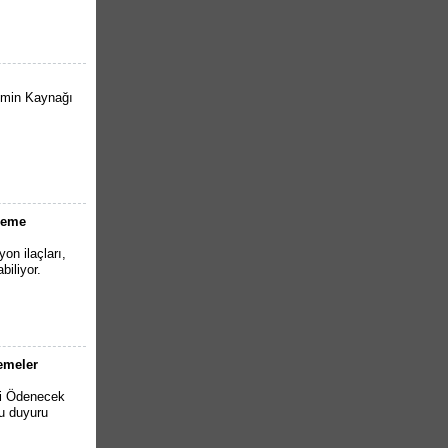
emin Kaynağı
nleme
yon ilaçları,
biliyor.
emeler
li Ödenecek
lu duyuru