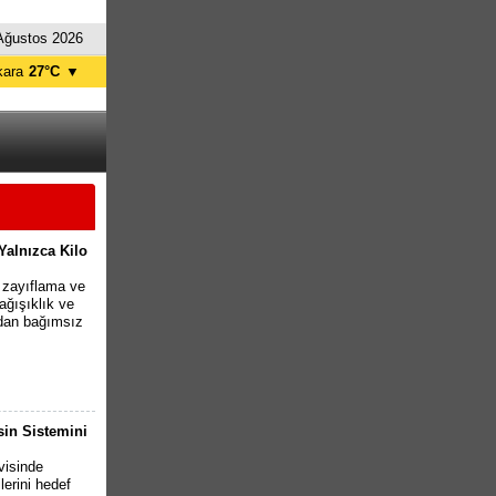
Ağustos 2026
kara
27°C
▼
tanbul
24°C
ursa
27°C
ntalya
28°C
İzmir
30°C
Yalnızca Kilo
 zayıflama ve
bağışıklık ve
ından bağımsız
sin Sistemini
visinde
lerini hedef