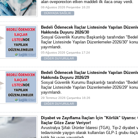
alan oveporexton etken maddeli ilk ilaca onay verdi.
06 Ağustos 2026 Perşembe 16:20
DÜNYADA SAĞLIK
Bedeli Ödenecek İlaçlar Listesinde Yapılan Düzenl
Hakkında Duyuru 2026/30
Sosyal Güvenlik Kurumu Başkanlığı tarafından "Bede
İlaçlar Listesinde Yapılan Düzenlemeler-2026/30" konu
yayımlandı.
05 Ağustos 2026 Çarşamba 17:24
DİĞER DUYURULAR
Bedeli Ödenecek İlaçlar Listesinde Yapılan Düzenl
Hakkında Duyuru 2026/29
Sosyal Güvenlik Kurumu Başkanlığı tarafından "Bede
İlaçlar Listesinde Yapılan Düzenlemeler-2026/29" konu
yayımlandı.
29 Temmuz 2026 Çarşamba 16:26
DİĞER DUYURULAR
Diyabet ve Zayıflama İlaçları İçin "Körlük" Uyarısı
İlaçlar Göze Zarar Veriyor!
Avustralya Şifalı Ürünler İdaresi (TGA), Tip-2 diyabet 
tedavisinde yaygın olarak kullanılan GLP-1 grubu ilaçl
kritik bir uyarı yayımladı.