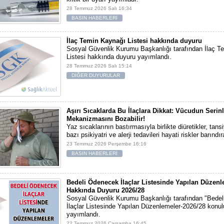
28 Temmuz 2026 Salı 16:34
BASIN HABERLERİ
İlaç Temin Kaynağı Listesi hakkında duyuru
Sosyal Güvenlik Kurumu Başkanlığı tarafından İlaç T
Listesi hakkında duyuru yayımlandı.
28 Temmuz 2026 Salı 15:14
DİĞER DUYURULAR
Aşırı Sıcaklarda Bu İlaçlara Dikkat: Vücudun Seri
Mekanizmasını Bozabilir!
Yaz sıcaklarının bastırmasıyla birlikte diüretikler, tansi
bazı psikiyatri ve alerji tedavileri hayati riskler barındıra
23 Temmuz 2026 Perşembe 16:16
BASIN HABERLERİ
Bedeli Ödenecek İlaçlar Listesinde Yapılan Düzenl
Hakkında Duyuru 2026/28
Sosyal Güvenlik Kurumu Başkanlığı tarafından "Bede
İlaçlar Listesinde Yapılan Düzenlemeler-2026/28 konu
yayımlandı.
22 Temmuz 2026 Çarşamba 16:45