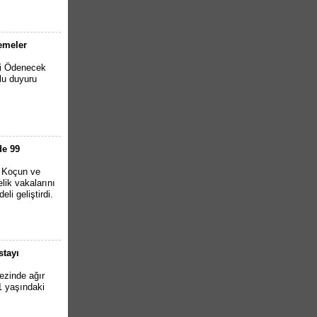
emeler
li Ödenecek
lu duyuru
de 99
n Koçun ve
elik vakalarını
li geliştirdi.
stayı
ezinde ağır
1 yaşındaki