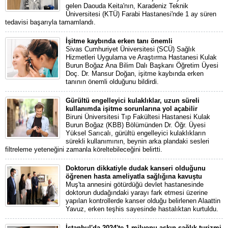
gelen Daouda Keita'nın, Karadeniz Teknik
Üniversitesi (KTÜ) Farabi Hastanesi'nde 1 ay süren
tedavisi başarıyla tamamlandı.
İşitme kaybında erken tanı önemli
Sivas Cumhuriyet Üniversitesi (SCÜ) Sağlık
Hizmetleri Uygulama ve Araştırma Hastanesi Kulak
Burun Boğaz Ana Bilim Dalı Başkanı Öğretim Üyesi
Doç. Dr. Mansur Doğan, işitme kaybında erken
tanının önemli olduğunu bildirdi.
Gürültü engelleyici kulaklıklar, uzun süreli
kullanımda işitme sorunlarına yol açabilir
Biruni Üniversitesi Tıp Fakültesi Hastanesi Kulak
Burun Boğaz (KBB) Bölümünden Dr. Öğr. Üyesi
Yüksel Sarıcalı, gürültü engelleyici kulaklıkların
sürekli kullanımının, beynin arka plandaki sesleri
filtreleme yeteneğini zamanla köreltebileceğini belirtti.
Doktorun dikkatiyle dudak kanseri olduğunu
öğrenen hasta ameliyatla sağlığına kavuştu
Muş'ta annesini götürdüğü devlet hastanesinde
doktorun dudağındaki yarayı fark etmesi üzerine
yapılan kontrollerde kanser olduğu belirlenen Alaattin
Yavuz, erken teşhis sayesinde hastalıktan kurtuldu.
İstanbul'da 2024'te 1 milyonu aşkın sağlık turizmi