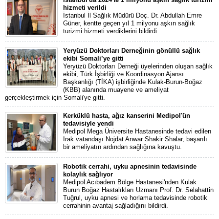
hizmeti verildi
İstanbul İl Sağlık Müdürü Doç. Dr. Abdullah Emre
Güner, kentte geçen yıl 1 milyonu aşkın sağlık
turizmi hizmeti verdiklerini bildirdi.
Yeryüzü Doktorları Derneğinin gönüllü sağlık
ekibi Somali’ye gitti
Yeryüzü Doktorları Derneği üyelerinden oluşan sağlık
ekibi, Türk İşbirliği ve Koordinasyon Ajansı
Başkanlığı (TİKA) işbirliğinde Kulak-Burun-Boğaz
(KBB) alanında muayene ve ameliyat
gerçekleştirmek için Somali'ye gitti.
Kerküklü hasta, ağız kanserini Medipol'ün
tedavisiyle yendi
Medipol Mega Üniversite Hastanesinde tedavi edilen
Irak vatandaşı Nojdat Anwar Shakir Shalar, başarılı
bir ameliyatın ardından sağlığına kavuştu.
Robotik cerrahi, uyku apnesinin tedavisinde
kolaylık sağlıyor
Medipol Acıbadem Bölge Hastanesi'nden Kulak
Burun Boğaz Hastalıkları Uzmanı Prof. Dr. Selahattin
Tuğrul, uyku apnesi ve horlama tedavisinde robotik
cerrahinin avantaj sağladığını bildirdi.