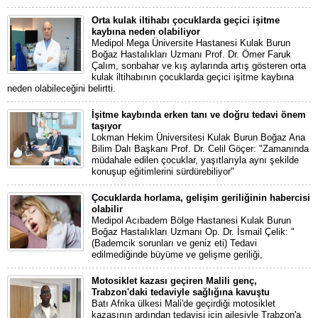
Orta kulak iltihabı çocuklarda geçici işitme
kaybına neden olabiliyor
Medipol Mega Üniversite Hastanesi Kulak Burun
Boğaz Hastalıkları Uzmanı Prof. Dr. Ömer Faruk
Çalım, sonbahar ve kış aylarında artış gösteren orta
kulak iltihabının çocuklarda geçici işitme kaybına
neden olabileceğini belirtti.
İşitme kaybında erken tanı ve doğru tedavi önem
taşıyor
Lokman Hekim Üniversitesi Kulak Burun Boğaz Ana
Bilim Dalı Başkanı Prof. Dr. Celil Göçer: "Zamanında
müdahale edilen çocuklar, yaşıtlarıyla aynı şekilde
konuşup eğitimlerini sürdürebiliyor"
Çocuklarda horlama, gelişim geriliğinin habercisi
olabilir
Medipol Acıbadem Bölge Hastanesi Kulak Burun
Boğaz Hastalıkları Uzmanı Op. Dr. İsmail Çelik: "
(Bademcik sorunları ve geniz eti) Tedavi
edilmediğinde büyüme ve gelişme geriliği,
Motosiklet kazası geçiren Malili genç,
Trabzon'daki tedaviyle sağlığına kavuştu
Batı Afrika ülkesi Mali'de geçirdiği motosiklet
kazasının ardından tedavisi için ailesiyle Trabzon'a