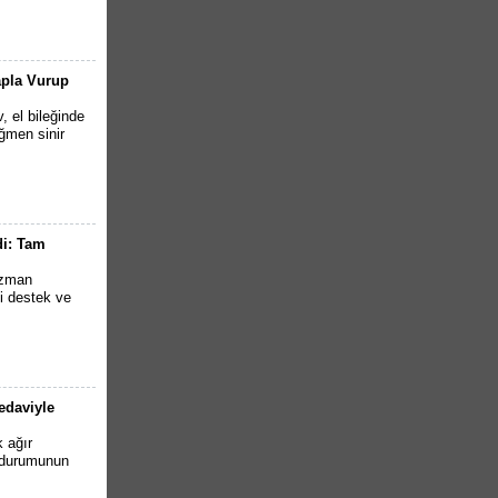
tapla Vurup
 el bileğinde
ağmen sinir
di: Tam
uzman
bi destek ve
edaviyle
 ağır
k durumunun