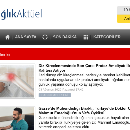
10 
An
İs
B
ANA SAYFA
SON DAKİKA
KATEGORİLER
A
berleri
Diz Kireçlenmesinde Son Çare: Protez Ameliyatı İ
Kalitesi Artıyor
İleri düzey diz kireçlenmesi nedeniyle hareket kabiliyet
hastalarda uygulanan diz protezi ameliyatı, ağrıları so
günlük yaşama dönüşü kolaylaştırıyor.
03 Ağustos 2026 Pazartesi 17:42
BASIN HABERLERİ
Gazze’de Mühendisliği Bıraktı, Türkiye’de Doktor O
Mahmut Emadoğlu’nun Vefa Öyküsü!
Gazze'deki mühendislik eğitimini çocukluk hayali olan 
yarıda bırakıp Türkiye’ye gelen Dr. Mahmut Emadoğlu, 
bitirerek ortopedi asistanı oldu.