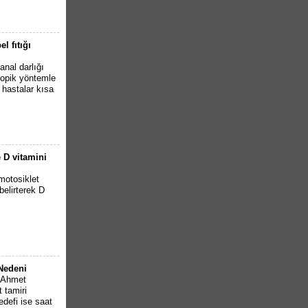
l fıtığı
anal darlığı
kopik yöntemle
 hastalar kısa
 D vitamini
 motosiklet
belirterek D
Nedeni
ı Ahmet
 tamiri
edefi ise saat