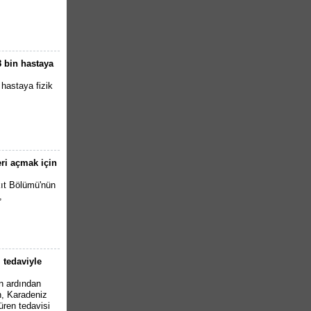
 bin hastaya
hastaya fizik
ri açmak için
ıt Bölümü'nün
,
 tedaviyle
ın ardından
n, Karadeniz
üren tedavisi