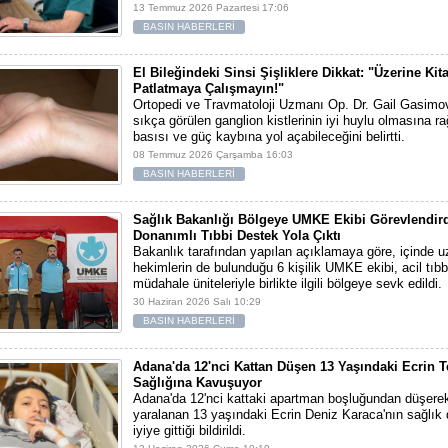
13 Temmuz 2026 Pazartesi 17:06
BASIN HABERLERİ
El Bileğindeki Sinsi Şişliklere Dikkat: "Üzerine Ki
Patlatmaya Çalışmayın!"
Ortopedi ve Travmatoloji Uzmanı Op. Dr. Gail Gasimov,
sıkça görülen ganglion kistlerinin iyi huylu olmasına r
basısı ve güç kaybına yol açabileceğini belirtti.
08 Temmuz 2026 Çarşamba 16:03
BASIN HABERLERİ
Sağlık Bakanlığı Bölgeye UMKE Ekibi Görevlendir
Donanımlı Tıbbi Destek Yola Çıktı
Bakanlık tarafından yapılan açıklamaya göre, içinde 
hekimlerin de bulunduğu 6 kişilik UMKE ekibi, acil tıb
müdahale üniteleriyle birlikte ilgili bölgeye sevk edildi.
30 Haziran 2026 Salı 10:29
BASIN HABERLERİ
Adana'da 12'nci Kattan Düşen 13 Yaşındaki Ecrin T
Sağlığına Kavuşuyor
Adana'da 12'nci kattaki apartman boşluğundan düşerek
yaralanan 13 yaşındaki Ecrin Deniz Karaca'nın sağlı
iyiye gittiği bildirildi.