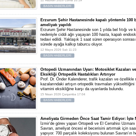
12 Haziran 2026 Cuma 10:19
BASIN HABERLERİ
Erzurum Şehir Hastanesinde kapalı yöntemle 100 be
ameliyatı yapıldı
Erzurum Şehir Hastanesinde son 1 yılda bel fıtığı ve k
nedeniyle ciddi ağrı yaşayan 100 hasta, kapalı endos
tedavi edildi. Yaklaşık 1 saat süren operasyon sonrası
sürede ayağa kalkıp taburcu oluyor.
12 Mayıs 2026 Salı 11:23
BASIN HABERLERİ
Ortopedi Uzmanından Uyarı: Motosiklet Kazaları ve
Eksikliği Ortopedik Hastalıkları Artırıyor
Prof. Dr. Önder Kalenderer, trafik kazaları ve özellikle
kazalarındaki artışın ortopedik travmaları yükselttiğini 
vitamini eksikliğine karşı da uyarılarda bulundu.
15 Nisan 2026 Çarşamba 17:04
BASIN HABERLERİ
Ameliyata Girmeden Önce Saat Tamir Ediyor: İşte 
İzmir’de görev yapan Ortopedi ve El Cerrahisi Uzman
Savran, ameliyat öncesi el becerisini artırmak için saat
yapıyor. 700 parçalık koleksiyonu bulunan Savran’ın h