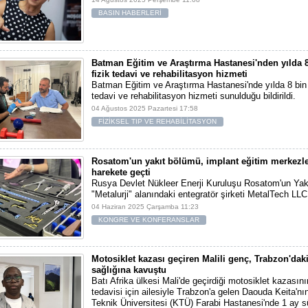
BASIN HABERLERİ
Batman Eğitim ve Araştırma Hastanesi'nden yılda 8
fizik tedavi ve rehabilitasyon hizmeti
Batman Eğitim ve Araştırma Hastanesi'nde yılda 8 bin 
tedavi ve rehabilitasyon hizmeti sunulduğu bildirildi.
04 Ağustos 2025 Pazartesi 17:58
FİZİKSEL TIP VE REHABİLİTASYON
Rosatom'un yakıt bölümü, implant eğitim merkezle
harekete geçti
Rusya Devlet Nükleer Enerji Kuruluşu Rosatom'un Yak
"Metalurji" alanındaki entegratör şirketi MetalTech LLC
04 Haziran 2025 Çarşamba 11:23
KONGRE VE KONFERANSLAR
Motosiklet kazası geçiren Malili genç, Trabzon'daki
sağlığına kavuştu
Batı Afrika ülkesi Mali'de geçirdiği motosiklet kazasın
tedavisi için ailesiyle Trabzon'a gelen Daouda Keita'nı
Teknik Üniversitesi (KTÜ) Farabi Hastanesi'nde 1 ay s