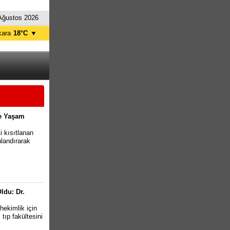
Ağustos 2026
kara
18°C
▼
tanbul
23°C
ursa
21°C
ntalya
26°C
İzmir
26°C
le Yaşam
i kısıtlanan
nlandırarak
ldu: Dr.
hekimlik için
tıp fakültesini