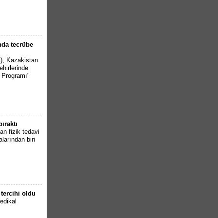
nda tecrübe
A), Kazakistan
ehirlerinde
ı Programı"
bıraktı
an fizik tedavi
larından biri
 tercihi oldu
medikal