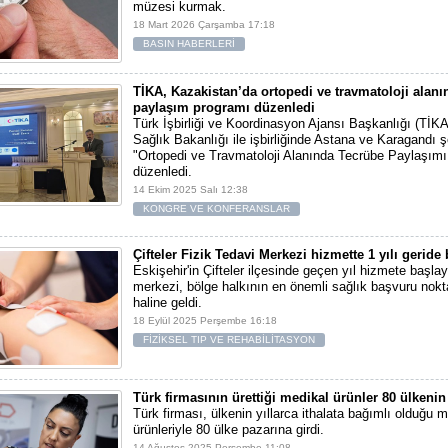
müzesi kurmak.
18 Mart 2026 Çarşamba 17:18
BASIN HABERLERİ
TİKA, Kazakistan’da ortopedi ve travmatoloji alanı
paylaşım programı düzenledi
Türk İşbirliği ve Koordinasyon Ajansı Başkanlığı (TİK
Sağlık Bakanlığı ile işbirliğinde Astana ve Karagandı ş
"Ortopedi ve Travmatoloji Alanında Tecrübe Paylaşım
düzenledi.
14 Ekim 2025 Salı 12:38
KONGRE VE KONFERANSLAR
Çifteler Fizik Tedavi Merkezi hizmette 1 yılı geride 
Eskişehir'in Çifteler ilçesinde geçen yıl hizmete başlay
merkezi, bölge halkının en önemli sağlık başvuru nokta
haline geldi.
18 Eylül 2025 Perşembe 16:18
FİZİKSEL TIP VE REHABİLİTASYON
Türk firmasının ürettiği medikal ürünler 80 ülkenin
Türk firması, ülkenin yıllarca ithalata bağımlı olduğu 
ürünleriyle 80 ülke pazarına girdi.
14 Ağustos 2025 Perşembe 11:08