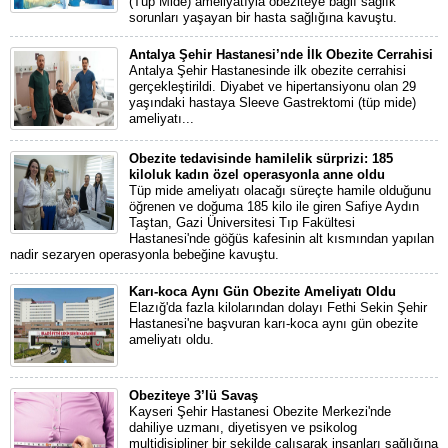
(Tüp Mide) ameliyatıyla obeziteye bağlı sağlık
sorunları yaşayan bir hasta sağlığına kavuştu.
Antalya Şehir Hastanesi’nde İlk Obezite Cerrahisi
Antalya Şehir Hastanesinde ilk obezite cerrahisi
gerçekleştirildi. Diyabet ve hipertansiyonu olan 29
yaşındaki hastaya Sleeve Gastrektomi (tüp mide)
ameliyatı...
Obezite tedavisinde hamilelik sürprizi: 185
kiloluk kadın özel operasyonla anne oldu
Tüp mide ameliyatı olacağı süreçte hamile olduğunu
öğrenen ve doğuma 185 kilo ile giren Safiye Aydın
Taştan, Gazi Üniversitesi Tıp Fakültesi
Hastanesi'nde göğüs kafesinin alt kısmından yapılan
nadir sezaryen operasyonla bebeğine kavuştu.
Karı-koca Aynı Gün Obezite Ameliyatı Oldu
Elazığ'da fazla kilolarından dolayı Fethi Sekin Şehir
Hastanesi'ne başvuran karı-koca aynı gün obezite
ameliyatı oldu.
Obeziteye 3’lü Savaş
Kayseri Şehir Hastanesi Obezite Merkezi'nde
dahiliye uzmanı, diyetisyen ve psikolog
multidisipliner bir şekilde çalışarak insanları sağlığına