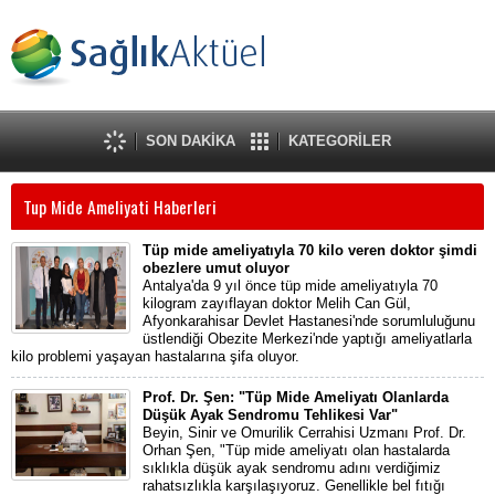
SON DAKİKA
KATEGORİLER
Tup Mide Ameliyati Haberleri
Tüp mide ameliyatıyla 70 kilo veren doktor şimdi
obezlere umut oluyor
Antalya'da 9 yıl önce tüp mide ameliyatıyla 70
kilogram zayıflayan doktor Melih Can Gül,
Afyonkarahisar Devlet Hastanesi'nde sorumluluğunu
üstlendiği Obezite Merkezi'nde yaptığı ameliyatlarla
kilo problemi yaşayan hastalarına şifa oluyor.
Prof. Dr. Şen: "Tüp Mide Ameliyatı Olanlarda
Düşük Ayak Sendromu Tehlikesi Var"
Beyin, Sinir ve Omurilik Cerrahisi Uzmanı Prof. Dr.
Orhan Şen, "Tüp mide ameliyatı olan hastalarda
sıklıkla düşük ayak sendromu adını verdiğimiz
rahatsızlıkla karşılaşıyoruz. Genellikle bel fıtığı