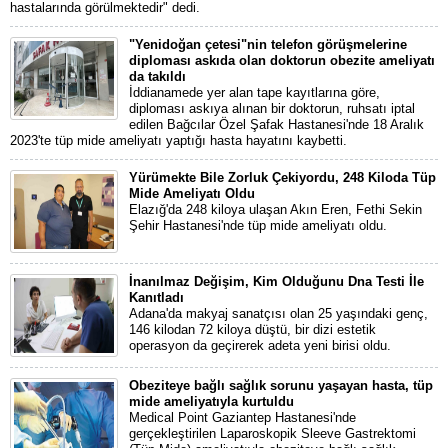
hastalarında görülmektedir" dedi.
"Yenidoğan çetesi"nin telefon görüşmelerine
diploması askıda olan doktorun obezite ameliyatı
da takıldı
İddianamede yer alan tape kayıtlarına göre,
diploması askıya alınan bir doktorun, ruhsatı iptal
edilen Bağcılar Özel Şafak Hastanesi'nde 18 Aralık
2023'te tüp mide ameliyatı yaptığı hasta hayatını kaybetti.
Yürümekte Bile Zorluk Çekiyordu, 248 Kiloda Tüp
Mide Ameliyatı Oldu
Elazığ'da 248 kiloya ulaşan Akın Eren, Fethi Sekin
Şehir Hastanesi'nde tüp mide ameliyatı oldu.
İnanılmaz Değişim, Kim Olduğunu Dna Testi İle
Kanıtladı
Adana'da makyaj sanatçısı olan 25 yaşındaki genç,
146 kilodan 72 kiloya düştü, bir dizi estetik
operasyon da geçirerek adeta yeni birisi oldu.
Obeziteye bağlı sağlık sorunu yaşayan hasta, tüp
mide ameliyatıyla kurtuldu
Medical Point Gaziantep Hastanesi'nde
gerçekleştirilen Laparoskopik Sleeve Gastrektomi