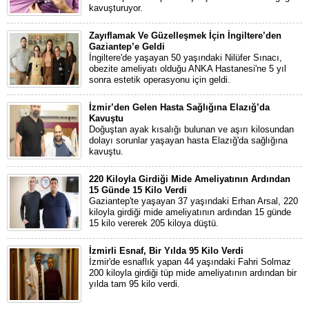
kavuşturuyor.
Zayıflamak Ve Güzelleşmek İçin İngiltere’den
Gaziantep’e Geldi
İngiltere'de yaşayan 50 yaşındaki Nilüfer Sınacı,
obezite ameliyatı olduğu ANKA Hastanesi'ne 5 yıl
sonra estetik operasyonu için geldi.
İzmir’den Gelen Hasta Sağlığına Elazığ’da
Kavuştu
Doğuştan ayak kısalığı bulunan ve aşırı kilosundan
dolayı sorunlar yaşayan hasta Elazığ'da sağlığına
kavuştu.
220 Kiloyla Girdiği Mide Ameliyatının Ardından
15 Günde 15 Kilo Verdi
Gaziantep'te yaşayan 37 yaşındaki Erhan Arsal, 220
kiloyla girdiği mide ameliyatının ardından 15 günde
15 kilo vererek 205 kiloya düştü.
İzmirli Esnaf, Bir Yılda 95 Kilo Verdi
İzmir'de esnaflık yapan 44 yaşındaki Fahri Solmaz
200 kiloyla girdiği tüp mide ameliyatının ardından bir
yılda tam 95 kilo verdi.