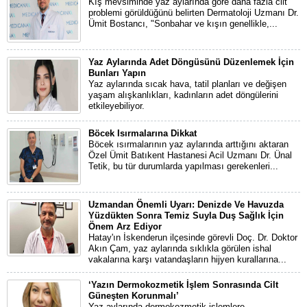
Kış mevsiminde yaz aylarında göre daha fazla cilt
problemi görüldüğünü belirten Dermatoloji Uzmanı Dr.
Ümit Bostancı, "Sonbahar ve kışın genellikle,...
Yaz Aylarında Adet Döngüsünü Düzenlemek İçin
Bunları Yapın
Yaz aylarında sıcak hava, tatil planları ve değişen
yaşam alışkanlıkları, kadınların adet döngülerini
etkileyebiliyor.
Böcek Isırmalarına Dikkat
Böcek ısırmalarının yaz aylarında arttığını aktaran
Özel Ümit Batıkent Hastanesi Acil Uzmanı Dr. Ünal
Tetik, bu tür durumlarda yapılması gerekenleri...
Uzmandan Önemli Uyarı: Denizde Ve Havuzda
Yüzdükten Sonra Temiz Suyla Duş Sağlık İçin
Önem Arz Ediyor
Hatay'ın İskenderun ilçesinde görevli Doç. Dr. Doktor
Akın Çam, yaz aylarında sıklıkla görülen ishal
vakalarına karşı vatandaşların hijyen kurallarına...
‘Yazın Dermokozmetik İşlem Sonrasında Cilt
Güneşten Korunmalı’
Yaz aylarında dermokozmetik işlemlere