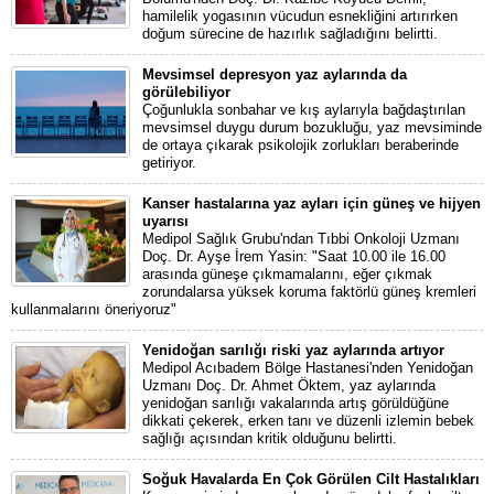
hamilelik yogasının vücudun esnekliğini artırırken
doğum sürecine de hazırlık sağladığını belirtti.
Mevsimsel depresyon yaz aylarında da
görülebiliyor
Çoğunlukla sonbahar ve kış aylarıyla bağdaştırılan
mevsimsel duygu durum bozukluğu, yaz mevsiminde
de ortaya çıkarak psikolojik zorlukları beraberinde
getiriyor.
Kanser hastalarına yaz ayları için güneş ve hijyen
uyarısı
Medipol Sağlık Grubu'ndan Tıbbi Onkoloji Uzmanı
Doç. Dr. Ayşe İrem Yasin: "Saat 10.00 ile 16.00
arasında güneşe çıkmamalarını, eğer çıkmak
zorundalarsa yüksek koruma faktörlü güneş kremleri
kullanmalarını öneriyoruz"
Yenidoğan sarılığı riski yaz aylarında artıyor
Medipol Acıbadem Bölge Hastanesi'nden Yenidoğan
Uzmanı Doç. Dr. Ahmet Öktem, yaz aylarında
yenidoğan sarılığı vakalarında artış görüldüğüne
dikkati çekerek, erken tanı ve düzenli izlemin bebek
sağlığı açısından kritik olduğunu belirtti.
Soğuk Havalarda En Çok Görülen Cilt Hastalıkları