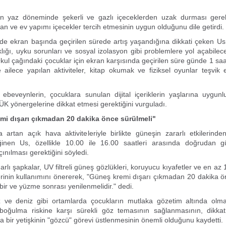
ın yaz döneminde şekerli ve gazlı içeceklerden uzak durması gerek
ran ve ev yapımı içecekler tercih etmesinin uygun olduğunu dile getirdi.
nde ekran başında geçirilen sürede artış yaşandığına dikkati çeken U
klığı, uyku sorunları ve sosyal izolasyon gibi problemlere yol açabilec
kul çağındaki çocuklar için ekran karşısında geçirilen süre günde 1 sa
ailece yapılan aktiviteler, kitap okumak ve fiziksel oyunlar teşvik e
ebeveynlerin, çocuklara sunulan dijital içeriklerin yaşlarına uygun
K yönergelerine dikkat etmesi gerektiğini vurguladı.
mi dışarı çıkmadan 20 dakika önce sürülmeli"
 artan açık hava aktiviteleriyle birlikte güneşin zararlı etkilerin
inen Us, özellikle 10.00 ile 16.00 saatleri arasında doğrudan 
ınılması gerektiğini söyledi.
arlı şapkalar, UV filtreli güneş gözlükleri, koruyucu kıyafetler ve en az
inin kullanımını önererek, "Güneş kremi dışarı çıkmadan 20 dakika ö
 bir ve yüzme sonrası yenilenmelidir." dedi.
z ve deniz gibi ortamlarda çocukların mutlaka gözetim altında olmas
 boğulma riskine karşı sürekli göz temasının sağlanmasının, dikkat 
 bir yetişkinin "gözcü" görevi üstlenmesinin önemli olduğunu kaydetti.