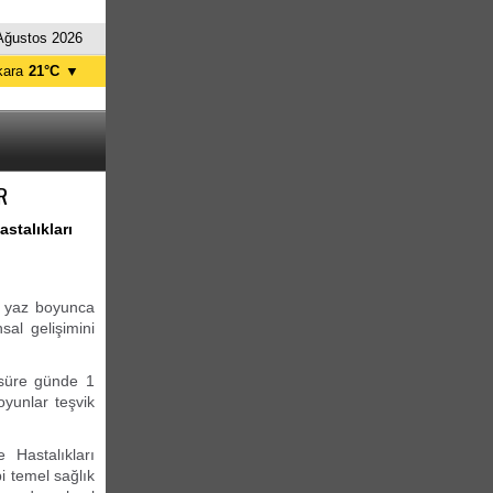
Ağustos 2026
kara
21°C
▼
tanbul
25°C
ursa
25°C
ntalya
27°C
R
İzmir
27°C
stalıkları
nın yaz boyunca
sal gelişimini
 süre günde 1
oyunlar teşvik
 Hastalıkları
i temel sağlık