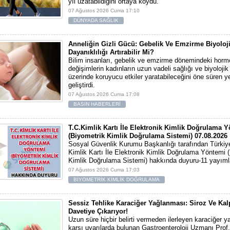
yıl uzatabildiğini ortaya koydu.
07 Ağustos 2026 Cuma 17:10
DÜNYADA SAĞLIK
Anneliğin Gizli Gücü: Gebelik Ve Emzirme Biyoloj
Dayanıklılığı Artırabilir Mi?
Bilim insanları, gebelik ve emzirme dönemindeki horm
değişimlerin kadınların uzun vadeli sağlığı ve biyolojik
üzerinde koruyucu etkiler yaratabileceğini öne süren yen
geliştirdi.
07 Ağustos 2026 Cuma 17:08
BASIN HABERLERİ
T.C.Kimlik Kartı İle Elektronik Kimlik Doğrulama 
(Biyometrik Kimlik Doğrulama Sistemi) 07.08.2026
Sosyal Güvenlik Kurumu Başkanlığı tarafından Türkiy
Kimlik Kartı İle Elektronik Kimlik Doğrulama Yöntemi 
Kimlik Doğrulama Sistemi) hakkında duyuru-11 yayıml
07 Ağustos 2026 Cuma 17:03
BİYOMETRİK KİMLİK DOĞRULAMA
Sessiz Tehlike Karaciğer Yağlanması: Siroz Ve Kal
Davetiye Çıkarıyor!
Uzun süre hiçbir belirti vermeden ilerleyen karaciğer 
karşı uyarılarda bulunan Gastroenteroloji Uzmanı Prof.