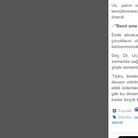
Us, yazın sı
temizlenmesi,
önerdi.
- "Basit ama 
Evde alınaca
çocukların u
karbonmonoks
Doç. Dr. Us, 
zamanda sağlı
şöyle tamaml
"Uyku, beslen
devam ettiril
etkili önleml
gibi bu döne
kadar birçok 
Kaynak:
Etiketler:
sa
aktivite