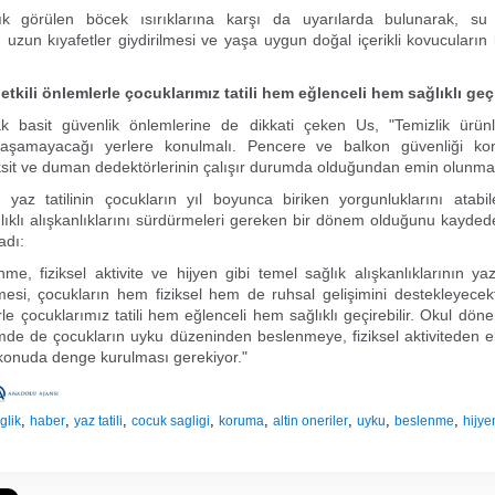
k görülen böcek ısırıklarına karşı da uyarılarda bulunarak, su bir
 uzun kıyafetler giydirilmesi ve yaşa uygun doğal içerikli kovucuların 
etkili önlemlerle çocuklarımız tatili hem eğlenceli hem sağlıklı geçi
k basit güvenlik önlemlerine de dikkati çeken Us, "Temizlik ürünle
laşamayacağı yerlere konulmalı. Pencere ve balkon güvenliği kont
it ve duman dedektörlerinin çalışır durumda olduğundan emin olunmalı
yaz tatilinin çocukların yıl boyunca biriken yorgunluklarını atabil
klı alışkanlıklarını sürdürmeleri gereken bir dönem olduğunu kaydede
adı:
me, fiziksel aktivite ve hijyen gibi temel sağlık alışkanlıklarının 
mesi, çocukların hem fiziksel hem de ruhsal gelişimini destekleyecek
erle çocuklarımız tatili hem eğlenceli hem sağlıklı geçirebilir. Okul dö
mde de çocukların uyku düzeninden beslenmeye, fiziksel aktiviteden e
konuda denge kurulması gerekiyor."
,
,
,
,
,
,
,
,
glik
haber
yaz tatili
cocuk sagligi
koruma
altin oneriler
uyku
beslenme
hijye