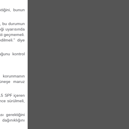
tiğini, bunun
s, bu durumun
eği uyarısında
ati geçmemeli.
dilmeli." diye
luğunu kontrol
den korunmanın
güneşe maruz
 15 SPF içeren
nce sürülmeli,
ı gerektiğini
dağınıklığını