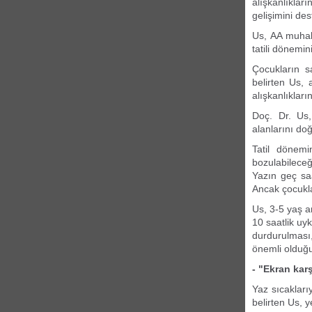
alışkanlıkla
gelişimini des
Us, AA muhabi
tatili dönemin
Çocukların sa
belirten Us, 
alışkanlıklar
Doç. Dr. Us,
alanlarını doğ
Tatil dönemi
bozulabileceği
Yazın geç saa
Ancak çocukla
Us, 3-5 yaş ar
10 saatlik uy
durdurulması,
önemli olduğu
- "Ekran kar
Yaz sıcakları
belirten Us, y