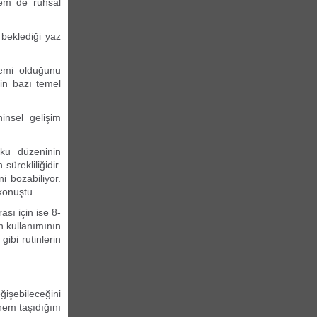
hem de ruhsal
 beklediği yaz
önemi olduğunu
çin bazı temel
insel gelişim
yku düzeninin
sürekliliğidir.
i bozabiliyor.
konuştu.
ası için ise 8-
n kullanımının
ibi rutinlerin
ğişebileceğini
önem taşıdığını