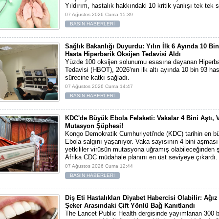
Yıldırım, hastalık hakkındaki 10 kritik yanlışı tek tek s
07 Ağustos 2026 Cuma 15:39
BASIN HABERLERİ
Sağlık Bakanlığı Duyurdu: Yılın İlk 6 Ayında 10 Bi
Hasta Hiperbarik Oksijen Tedavisi Aldı
Yüzde 100 oksijen solunumu esasına dayanan Hiperba
Tedavisi (HBOT), 2026'nın ilk altı ayında 10 bin 93 ha
sürecine katkı sağladı.
07 Ağustos 2026 Cuma 14:47
BASIN HABERLERİ
KDC'de Büyük Ebola Felaketi: Vakalar 4 Bini Aştı, 
Mutasyon Şüphesi!
Kongo Demokratik Cumhuriyeti'nde (KDC) tarihin en bü
Ebola salgını yaşanıyor. Vaka sayısının 4 bini aşması
yetkililer virüsün mutasyona uğramış olabileceğinden 
Afrika CDC müdahale planını en üst seviyeye çıkardı.
07 Ağustos 2026 Cuma 12:44
BASIN HABERLERİ
Diş Eti Hastalıkları Diyabet Habercisi Olabilir: Ağız
Şeker Arasındaki Çift Yönlü Bağ Kanıtlandı
The Lancet Public Health dergisinde yayımlanan 300 bi