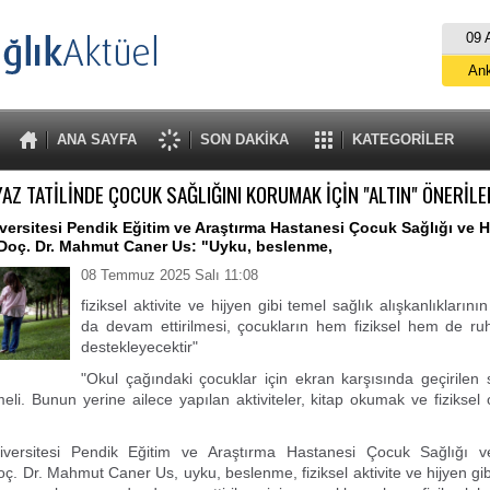
09 
An
İs
B
ANA SAYFA
SON DAKİKA
KATEGORİLER
A
YAZ TATİLİNDE ÇOCUK SAĞLIĞINI KORUMAK İÇİN "ALTIN" ÖNERİLE
ersitesi Pendik Eğitim ve Araştırma Hastanesi Çocuk Sağlığı ve Ha
 Doç. Dr. Mahmut Caner Us: "Uyku, beslenme,
08 Temmuz 2025 Salı 11:08
fiziksel aktivite ve hijyen gibi temel sağlık alışkanlıkları
da devam ettirilmesi, çocukların hem fiziksel hem de ruh
destekleyecektir"
"Okul çağındaki çocuklar için ekran karşısında geçirilen
li. Bunun yerine ailece yapılan aktiviteler, kitap okumak ve fiziksel 
ersitesi Pendik Eğitim ve Araştırma Hastanesi Çocuk Sağlığı ve
oç. Dr. Mahmut Caner Us, uyku, beslenme, fiziksel aktivite ve hijyen gib