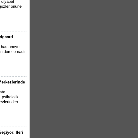
2 diyabet
 gözler önüne
ndgaard
e hastaneye
n derece nadir
 Merkezlerinde
sta
psikolojik
evlerinden
çiyor: İleri