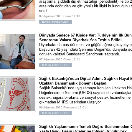
araştırma, şiddetli diş eti hastalığı (periodontit) ile tip 
arasında doğrudan ve çift yönlü bir ilişki bulunduğunu
serdi.
07 Ağustos 2026 Cuma 12:43
BASIN HABERLERİ
Dünyada Sadece 67 Kişide Var: Türkiye’nin İlk Bu
Sendromu Vakası Diyarbakır’da Teşhis Edildi
Diyarbakır’da baş dönmesi ve göğüs ağrısı şikayetiyl
başvuran 41 yaşındaki Şehmus Doğan’da, dünyada so
görülen kalıtsal Bundgaard Sendromu saptandı.
07 Ağustos 2026 Cuma 12:41
BASIN HABERLERİ
Sağlık Bakanlığı'ndan Dijital Adım: Sağlıklı Hayat
Uzaktan Danışmanlık Dönemi Başladı
Sağlık Bakanlığı'nca uygulamaya konulan Uzaktan Ha
Değerlendirme Sistemi (UHDS) sayesinde vatandaşlar; 
destek, sigara bırakma ve sosyal destek hizmetlerine 
çıkmadan MHRS üzerinden ulaşıyor.
06 Ağustos 2026 Perşembe 17:01
BASIN HABERLERİ
Sağlıklı Yaşlanmanın Temeli Doğru Beslenmeden Ge
Yaşta Hangi Besin Öğelerine İhtiyaç Duyuluyor?