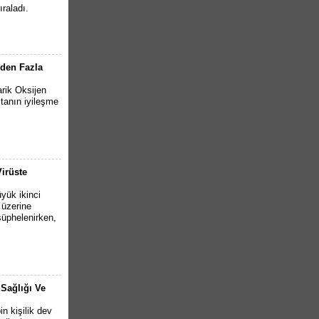
ıraladı.
nden Fazla
rik Oksijen
stanın iyileşme
Virüste
yük ikinci
 üzerine
şüphelenirken,
 Sağlığı Ve
n kişilik dev