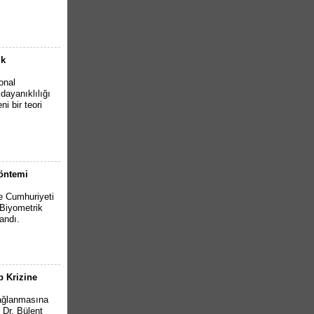
ik
onal
 dayanıklılığı
i bir teori
Yöntemi
e Cumhuriyeti
(Biyometrik
andı.
p Krizine
yağlanmasına
 Dr. Bülent