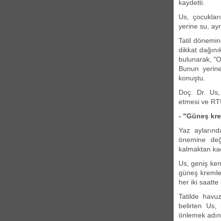
kaydetti.
Us, çocuklar
yerine su, ay
Tatil dönemi
dikkat dağını
bulunarak, "O
Bunun yerine 
konuştu.
Doç. Dr. Us, 
etmesi ve RTÜ
- "Güneş kre
Yaz aylarında
önemine değ
kalmaktan kaç
Us, geniş ken
güneş kremler
her iki saatte
Tatilde havu
belirten Us,
önlemek adına