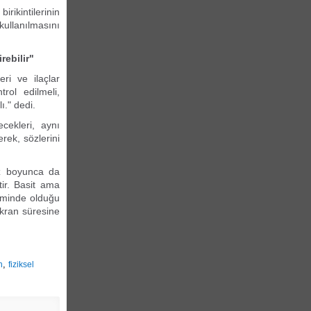
ikintilerinin
kullanılmasını
rebilir"
ri ve ilaçlar
rol edilmeli,
." dedi.
ecekleri, aynı
rek, sözlerini
yaz boyunca da
tir. Basit ama
neminde olduğu
kran süresine
,
n
fiziksel