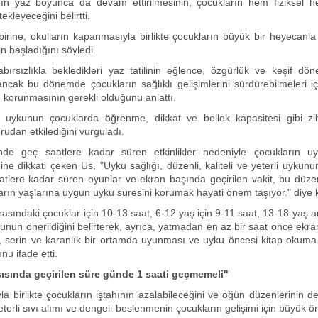
rının yaz boyunca da devam ettirilmesinin, çocukların hem fiziksel 
tekleyeceğini belirtti.
rine, okulların kapanmasıyla birlikte çocukların büyük bir heyecanla
in başladığını söyledi.
bırsızlıkla bekledikleri yaz tatilinin eğlence, özgürlük ve keşif d
ancak bu dönemde çocukların sağlıklı gelişimlerini sürdürebilmeleri i
ın korunmasının gerekli olduğunu anlattı.
 uykunun çocuklarda öğrenme, dikkat ve bellek kapasitesi gibi zih
rudan etkilediğini vurguladı.
nde geç saatlere kadar süren etkinlikler nedeniyle çocukların u
ne dikkati çeken Us, "Uyku sağlığı, düzenli, kaliteli ve yeterli uykunun 
tlere kadar süren oyunlar ve ekran başında geçirilen vakit, bu düzen
rın yaşlarına uygun uyku süresini korumak hayati önem taşıyor." diye 
asındaki çocuklar için 10-13 saat, 6-12 yaş için 9-11 saat, 13-18 yaş ar
kunun önerildiğini belirterek, ayrıca, yatmadan en az bir saat önce ekra
 serin ve karanlık bir ortamda uyunması ve uyku öncesi kitap okuma g
nu ifade etti.
şısında geçirilen süre günde 1 saati geçmemeli"
yla birlikte çocukların iştahının azalabileceğini ve öğün düzenlerinin de
eterli sıvı alımı ve dengeli beslenmenin çocukların gelişimi için büyük 