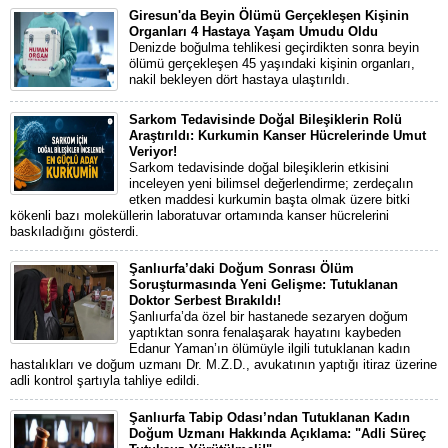
Giresun'da Beyin Ölümü Gerçekleşen Kişinin
Organları 4 Hastaya Yaşam Umudu Oldu
Denizde boğulma tehlikesi geçirdikten sonra beyin
ölümü gerçekleşen 45 yaşındaki kişinin organları,
nakil bekleyen dört hastaya ulaştırıldı.
Sarkom Tedavisinde Doğal Bileşiklerin Rolü
Araştırıldı: Kurkumin Kanser Hücrelerinde Umut
Veriyor!
Sarkom tedavisinde doğal bileşiklerin etkisini
inceleyen yeni bilimsel değerlendirme; zerdeçalın
etken maddesi kurkumin başta olmak üzere bitki
kökenli bazı moleküllerin laboratuvar ortamında kanser hücrelerini
baskıladığını gösterdi.
Şanlıurfa’daki Doğum Sonrası Ölüm
Soruşturmasında Yeni Gelişme: Tutuklanan
Doktor Serbest Bırakıldı!
Şanlıurfa’da özel bir hastanede sezaryen doğum
yaptıktan sonra fenalaşarak hayatını kaybeden
Edanur Yaman’ın ölümüyle ilgili tutuklanan kadın
hastalıkları ve doğum uzmanı Dr. M.Z.D., avukatının yaptığı itiraz üzerine
adli kontrol şartıyla tahliye edildi.
Şanlıurfa Tabip Odası’ndan Tutuklanan Kadın
Doğum Uzmanı Hakkında Açıklama: "Adli Süreç