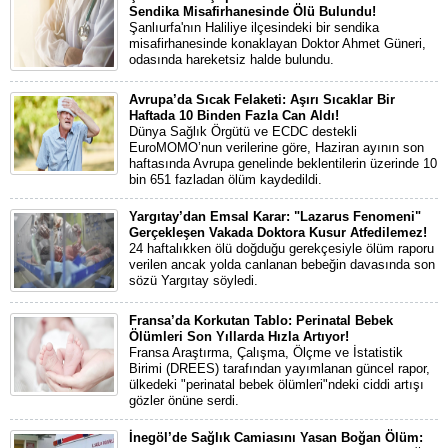
Sendika Misafirhanesinde Ölü Bulundu!
Şanlıurfa'nın Haliliye ilçesindeki bir sendika
misafirhanesinde konaklayan Doktor Ahmet Güneri,
odasında hareketsiz halde bulundu.
Avrupa’da Sıcak Felaketi: Aşırı Sıcaklar Bir
Haftada 10 Binden Fazla Can Aldı!
Dünya Sağlık Örgütü ve ECDC destekli
EuroMOMO’nun verilerine göre, Haziran ayının son
haftasında Avrupa genelinde beklentilerin üzerinde 10
bin 651 fazladan ölüm kaydedildi.
Yargıtay’dan Emsal Karar: "Lazarus Fenomeni"
Gerçekleşen Vakada Doktora Kusur Atfedilemez!
24 haftalıkken ölü doğduğu gerekçesiyle ölüm raporu
verilen ancak yolda canlanan bebeğin davasında son
sözü Yargıtay söyledi.
Fransa’da Korkutan Tablo: Perinatal Bebek
Ölümleri Son Yıllarda Hızla Artıyor!
Fransa Araştırma, Çalışma, Ölçme ve İstatistik
Birimi (DREES) tarafından yayımlanan güncel rapor,
ülkedeki "perinatal bebek ölümleri"ndeki ciddi artışı
gözler önüne serdi.
İnegöl’de Sağlık Camiasını Yasan Boğan Ölüm: