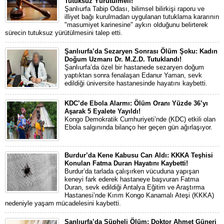
Tutuksuz Yürütülmeli!"
Şanlıurfa Tabip Odası, bilimsel bilirkişi raporu ve
illiyet bağı kurulmadan uygulanan tutuklama kararının
"masumiyet karinesine" aykırı olduğunu belirterek
sürecin tutuksuz yürütülmesini talep etti.
Şanlıurfa’da Sezaryen Sonrası Ölüm Şoku: Kadın
Doğum Uzmanı Dr. M.Z.D. Tutuklandı!
Şanlıurfa’da özel bir hastanede sezaryen doğum
yaptıktan sonra fenalaşan Edanur Yaman, sevk
edildiği üniversite hastanesinde hayatını kaybetti.
KDC’de Ebola Alarmı: Ölüm Oranı Yüzde 36’yı
Aşarak 5 Eyalete Yayıldı!
Kongo Demokratik Cumhuriyeti’nde (KDC) etkili olan
Ebola salgınında bilanço her geçen gün ağırlaşıyor.
Burdur’da Kene Kabusu Can Aldı: KKKA Teşhisi
Konulan Fatma Duran Hayatını Kaybetti!
Burdur’da tarlada çalışırken vücuduna yapışan
keneyi fark ederek hastaneye başvuran Fatma
Duran, sevk edildiği Antalya Eğitim ve Araştırma
Hastanesi’nde Kırım Kongo Kanamalı Ateşi (KKKA)
nedeniyle yaşam mücadelesini kaybetti.
Şanlıurfa’da Şüpheli Ölüm: Doktor Ahmet Güneri