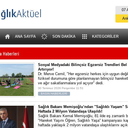
07 
An
İs
B
ANA SAYFA
SON DAKİKA
KATEGORİLER
A
a Haberleri
Sosyal Medyadaki Bilinçsiz Egzersiz Trendleri Bel F
Artırıyor!
Dr. Merve Cemil, "Her egzersiz herkes için uygun değild
fiziksel durumuna göre planlanmayan bilinçsiz hareketle
ve ağır sakatlanmalara yol açıyor" dedi.
30 Temmuz 2026 Perşembe 11:51
BASIN HABERLERİ
Sağlık Bakanı Memişoğlu’ndan "Sağlıklı Yaşam" Sef
Haftada 2 Milyon Vatandaşa Ulaşıldı!
Sağlık Bakanı Kemal Memişoğlu, 81 ilde eş zamanlı b
"Hareket Yaşını Öğren, Sağlıklı Yaşa" kampanyası k
haftada yaklaşık 2 milyon vatandaşa ulaştıklarını açık