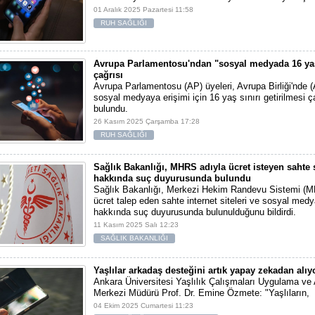
01 Aralık 2025 Pazartesi 11:58
RUH SAĞLIĞI
Avrupa Parlamentosu'ndan "sosyal medyada 16 yaş
çağrısı
Avrupa Parlamentosu (AP) üyeleri, Avrupa Birliği'nde 
sosyal medyaya erişimi için 16 yaş sınırı getirilmesi ç
bulundu.
26 Kasım 2025 Çarşamba 17:28
RUH SAĞLIĞI
Sağlık Bakanlığı, MHRS adıyla ücret isteyen sahte s
hakkında suç duyurusunda bulundu
Sağlık Bakanlığı, Merkezi Hekim Randevu Sistemi (M
ücret talep eden sahte internet siteleri ve sosyal medy
hakkında suç duyurusunda bulunulduğunu bildirdi.
11 Kasım 2025 Salı 12:23
SAĞLIK BAKANLIĞI
Yaşlılar arkadaş desteğini artık yapay zekadan alıy
Ankara Üniversitesi Yaşlılık Çalışmaları Uygulama ve
Merkezi Müdürü Prof. Dr. Emine Özmete: "Yaşlıların,
04 Ekim 2025 Cumartesi 11:23