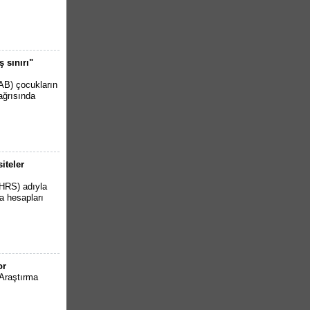
 sınırı"
(AB) çocukların
ağrısında
iteler
HRS) adıyla
a hesapları
or
 Araştırma