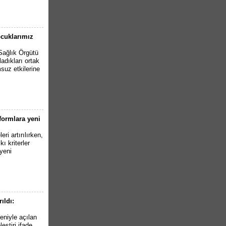
ocuklarımız
ağlık Örgütü
dıkları ortak
msuz etkilerine
tformlara yeni
i artırılırken,
ı kriterler
 yeni
ıldı:
eniyle açılan
eştiri ifade