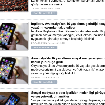
kanun teklifini görüştü. Alt komisyon kurulması önerisi
görüşmelere ara verildi.
13 Mart 2026 Cuma 16:39
BASIN HABERLERİ
İngiltere, Avustralya'nın 16 yaş altına getirdiği so
yasağını yakından takip ediyor
İngiltere Başbakanı Keir Starmer'ın, Avustralya'da 16 y
getirilen sosyal medya yasağını, etkili olması halinde İ
uygulamak için takip etmeye başladığı bildirildi.
22 Aralık 2025 Pazartesi 15:18
BASIN HABERLERİ
Avustralya'da 16 yaş altının sosyal medya erişimin
kanun yürürlüğe girdi
Okyanusya ülkesi Avustralya'da 16 yaş altı çocukların
medyaya erişimini yasaklayan ve "dünyada ilk" olarak n
yasanın yürürlüğe girdiği bildirildi.
09 Aralık 2025 Salı 18:53
BASIN HABERLERİ
Sosyal medyada şiddet içerikleri neden ilgi görüyo
ve sosyoteknik dinamikler
Sosyal medyada şiddet içeriklerinin yaygınlaşması, sa
üreticileri ya da kullanıcıların bireysel tercihleriyle aç