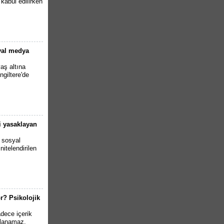
 kabul edilirken
syal medya
aş altına
ngiltere'de
i yasaklayan
 sosyal
itelendirilen
r? Psikolojik
dece içerik
ıklanamaz.