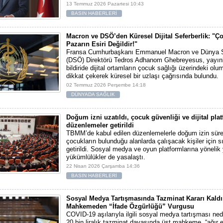
13 Temmuz 2026 Pazartesi 10:43
BASIN HABERLERİ
Macron ve DSÖ’den Küresel Dijital Seferberlik: "Ç
Pazarın Esiri Değildir!"
Fransa Cumhurbaşkanı Emmanuel Macron ve Dünya S
(DSÖ) Direktörü Tedros Adhanom Ghebreyesus, yayınla
bildiride dijital ortamların çocuk sağlığı üzerindeki olu
dikkat çekerek küresel bir uzlaşı çağrısında bulundu.
02 Temmuz 2026 Perşembe 14:18
DÜNYADA SAĞLIK
Doğum izni uzatıldı, çocuk güvenliği ve dijital pla
düzenlemeler getirildi
TBMM’de kabul edilen düzenlemelerle doğum izin süreler
çocukların bulunduğu alanlarda çalışacak kişiler için sık
getirildi. Sosyal medya ve oyun platformlarına yönelik
yükümlülükler de yasalaştı.
22 Nisan 2026 Çarşamba 14:36
BASIN HABERLERİ
Sosyal Medya Tartışmasında Tazminat Kararı Kaldır
Mahkemeden “İfade Özgürlüğü” Vurgusu
COVID-19 aşılarıyla ilgili sosyal medya tartışması ned
20 bin liralık tazminat davasında üst mahkeme, “ağır el