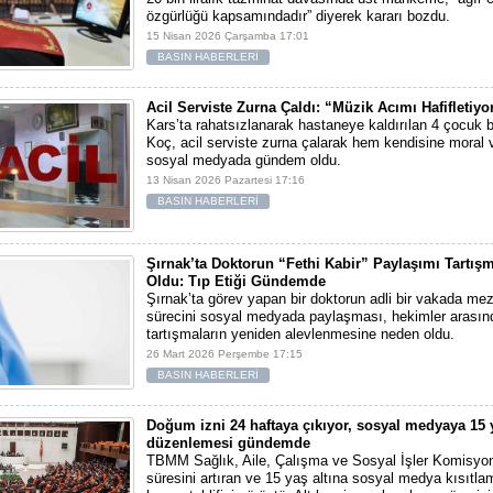
özgürlüğü kapsamındadır” diyerek kararı bozdu.
15 Nisan 2026 Çarşamba 17:01
BASIN HABERLERİ
Acil Serviste Zurna Çaldı: “Müzik Acımı Hafifletiyo
Kars’ta rahatsızlanarak hastaneye kaldırılan 4 çocuk
Koç, acil serviste zurna çalarak hem kendisine moral 
sosyal medyada gündem oldu.
13 Nisan 2026 Pazartesi 17:16
BASIN HABERLERİ
Şırnak’ta Doktorun “Fethi Kabir” Paylaşımı Tartı
Oldu: Tıp Etiği Gündemde
Şırnak’ta görev yapan bir doktorun adli bir vakada m
sürecini sosyal medyada paylaşması, hekimler arasınd
tartışmaların yeniden alevlenmesine neden oldu.
26 Mart 2026 Perşembe 17:15
BASIN HABERLERİ
Doğum izni 24 haftaya çıkıyor, sosyal medyaya 15 
düzenlemesi gündemde
TBMM Sağlık, Aile, Çalışma ve Sosyal İşler Komisyo
süresini artıran ve 15 yaş altına sosyal medya kısıtla