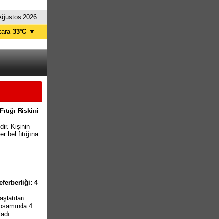
Ağustos 2026
kara
33°C
▼
tanbul
30°C
ursa
32°C
ntalya
32°C
İzmir
33°C
ıtığı Riskini
ir. Kişinin
r bel fıtığına
erberliği: 4
aşlatılan
apsamında 4
ladı.