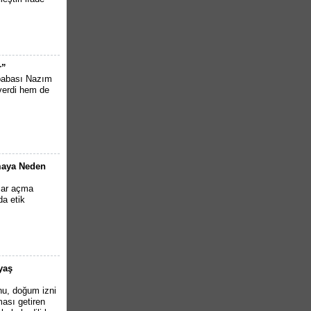
r”
 babası Nazım
verdi hem de
şmaya Neden
ezar açma
a etik
yaş
nu, doğum izni
ması getiren