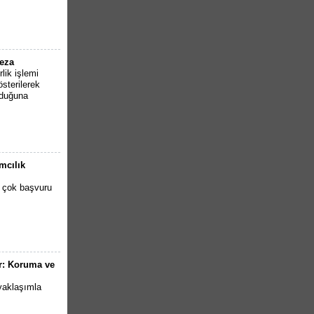
ceza
lik işlemi
sterilerek
lduğuna
mcılık
n çok başvuru
ar: Koruma ve
 yaklaşımla