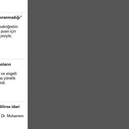
avranmadığı"
kseköğretim
 puan için
çesiyle,
anların
ve engelli
na yönelik
rdi.
ilirse idari
. Dr. Muharrem