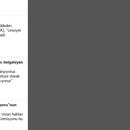
eddeden
K), "cinsiyet
adı.
nı belgeleyen
alışıyoruz.
rkiye olarak
şıyoruz"
aporu"nun
r insan hakları
 Komisyonu bu