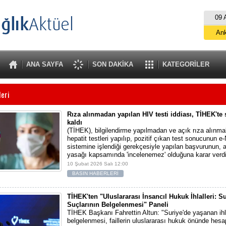
09 
An
İs
B
ANA SAYFA
SON DAKİKA
KATEGORİLER
A
leri
Rıza alınmadan yapılan HIV testi iddiası, TİHEK't
kaldı
(TİHEK), bilgilendirme yapılmadan ve açık rıza alınma
hepatit testleri yapılıp, pozitif çıkan test sonucunun e
sistemine işlendiği gerekçesiyle yapılan başvurunun, a
yasağı kapsamında 'incelenemez' olduğuna karar verdi
10 Şubat 2026 Salı 12:00
BASIN HABERLERİ
TİHEK'ten "Uluslararası İnsancıl Hukuk İhlalleri: S
Suçlarının Belgelenmesi" Paneli
TİHEK Başkanı Fahrettin Altun: "Suriye'de yaşanan ihla
belgelenmesi, faillerin uluslararası hukuk önünde hes