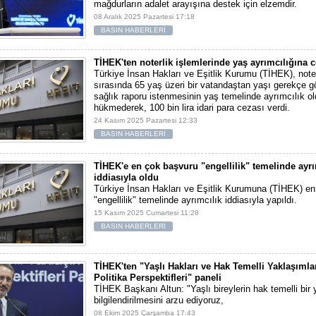
mağdurların adalet arayışına destek için elzemdir.
08 Aralık 2025 Pazartesi 17:18
BASIN HABERLERİ
TİHEK'ten noterlik işlemlerinde yaş ayrımcılığına 
Türkiye İnsan Hakları ve Eşitlik Kurumu (TİHEK), noter
sırasında 65 yaş üzeri bir vatandaştan yaşı gerekçe gö
sağlık raporu istenmesinin yaş temelinde ayrımcılık o
hükmederek, 100 bin lira idari para cezası verdi.
24 Kasım 2025 Pazartesi 12:33
BASIN HABERLERİ
TİHEK'e en çok başvuru "engellilik" temelinde ayrı
iddiasıyla oldu
Türkiye İnsan Hakları ve Eşitlik Kurumuna (TİHEK) e
"engellilik" temelinde ayrımcılık iddiasıyla yapıldı.
15 Kasım 2025 Cumartesi 11:28
BASIN HABERLERİ
TİHEK'ten "Yaşlı Hakları ve Hak Temelli Yaklaşıml
Politika Perspektifleri" paneli
TİHEK Başkanı Altun: "Yaşlı bireylerin hak temelli bir
bilgilendirilmesini arzu ediyoruz,
08 Ekim 2025 Çarşamba 17:43