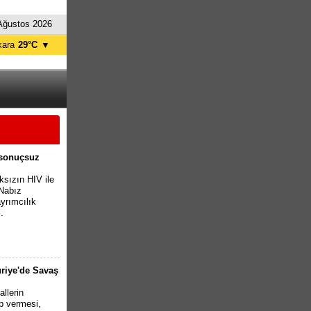
Ağustos 2026
kara
29°C
▼
tanbul
25°C
ursa
29°C
ntalya
37°C
İzmir
32°C
e sonuçsuz
ksızın HIV ile
-Nabız
yrımcılık
.
uriye'de Savaş
llerin
ap vermesi,