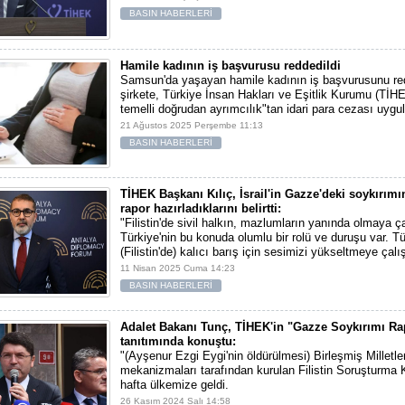
BASIN HABERLERİ
Hamile kadının iş başvurusu reddedildi
Samsun'da yaşayan hamile kadının iş başvurusunu r
şirkete, Türkiye İnsan Hakları ve Eşitlik Kurumu (TİHE
temelli doğrudan ayrımcılık"tan idari para cezası uygul
21 Ağustos 2025 Perşembe 11:13
BASIN HABERLERİ
TİHEK Başkanı Kılıç, İsrail'in Gazze'deki soykırımı
rapor hazırladıklarını belirtti:
"Filistin'de sivil halkın, mazlumların yanında olmaya ç
Türkiye'nin bu konuda olumlu bir rolü ve duruşu var. Tü
(Filistin'de) kalıcı barış için sesimizi yükseltmeye çalı
11 Nisan 2025 Cuma 14:23
BASIN HABERLERİ
Adalet Bakanı Tunç, TİHEK'in "Gazze Soykırımı R
tanıtımında konuştu:
"(Ayşenur Ezgi Eygi'nin öldürülmesi) Birleşmiş Milletle
mekanizmaları tarafından kurulan Filistin Soruşturma
hafta ülkemize geldi.
26 Kasım 2024 Salı 14:58