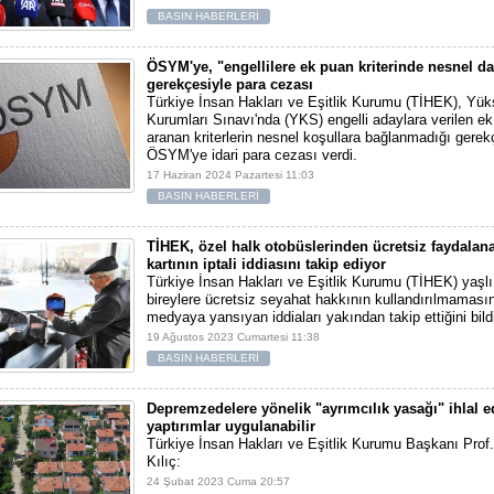
BASIN HABERLERİ
ÖSYM'ye, "engellilere ek puan kriterinde nesnel d
gerekçesiyle para cezası
Türkiye İnsan Hakları ve Eşitlik Kurumu (TİHEK), Yü
Kurumları Sınavı'nda (YKS) engelli adaylara verilen ek
aranan kriterlerin nesnel koşullara bağlanmadığı gerek
ÖSYM'ye idari para cezası verdi.
17 Haziran 2024 Pazartesi 11:03
BASIN HABERLERİ
TİHEK, özel halk otobüslerinden ücretsiz faydalan
kartının iptali iddiasını takip ediyor
Türkiye İnsan Hakları ve Eşitlik Kurumu (TİHEK) yaşlı 
bireylere ücretsiz seyahat hakkının kullandırılmaması
medyaya yansıyan iddiaları yakından takip ettiğini bildi
19 Ağustos 2023 Cumartesi 11:38
BASIN HABERLERİ
Depremzedelere yönelik "ayrımcılık yasağı" ihlal ed
yaptırımlar uygulanabilir
Türkiye İnsan Hakları ve Eşitlik Kurumu Başkanı Prof
Kılıç:
24 Şubat 2023 Cuma 20:57