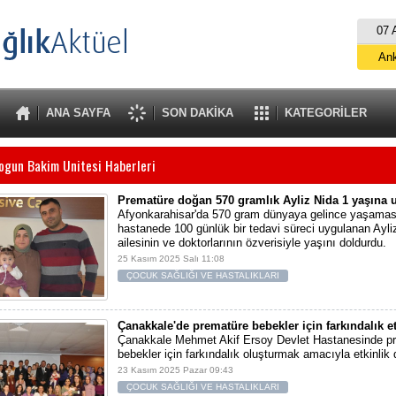
07 
An
İs
B
ANA SAYFA
SON DAKİKA
KATEGORİLER
A
ogun Bakim Unitesi Haberleri
Prematüre doğan 570 gramlık Ayliz Nida 1 yaşına u
Afyonkarahisar'da 570 gram dünyaya gelince yaşaması
hastanede 100 günlük bir tedavi süreci uygulanan Ayli
ailesinin ve doktorlarının özverisiyle yaşını doldurdu.
25 Kasım 2025 Salı 11:08
ÇOCUK SAĞLIĞI VE HASTALIKLARI
Çanakkale'de prematüre bebekler için farkındalık et
Çanakkale Mehmet Akif Ersoy Devlet Hastanesinde p
bebekler için farkındalık oluşturmak amacıyla etkinlik 
23 Kasım 2025 Pazar 09:43
ÇOCUK SAĞLIĞI VE HASTALIKLARI