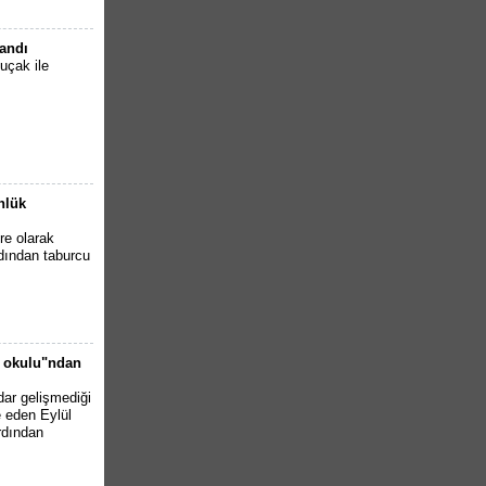
andı
uçak ile
nlük
re olarak
dından taburcu
e okulu"ndan
dar gelişmediği
e eden Eylül
rdından