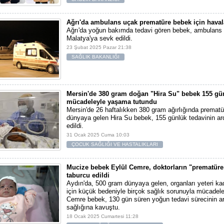
Ağrı'da ambulans uçak prematüre bebek için haval
Ağrı'da yoğun bakımda tedavi gören bebek, ambulans 
Malatya'ya sevk edildi.
23 Şubat 2025 Pazar 21:38
SAĞLIK BAKANLIĞI
Mersin'de 380 gram doğan "Hira Su" bebek 155 gü
mücadeleyle yaşama tutundu
Mersin'de 26 haftalıkken 380 gram ağırlığında prematü
dünyaya gelen Hira Su bebek, 155 günlük tedavinin ar
edildi.
31 Ocak 2025 Cuma 10:03
ÇOCUK SAĞLIĞI VE HASTALIKLARI
Mucize bebek Eylül Cemre, doktorların "prematür
taburcu edildi
Aydın'da, 500 gram dünyaya gelen, organları yeteri ka
için küçük bedeniyle birçok sağlık sorunuyla mücadel
Cemre bebek, 130 gün süren yoğun tedavi sürecinin a
sağlığına kavuştu.
18 Ocak 2025 Cumartesi 11:28