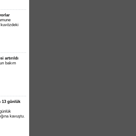
yorlar
Numune
 kuvözdeki
 artırıldı
ğun bakım
an 13 günlük
 günlük
ığına kavuştu.