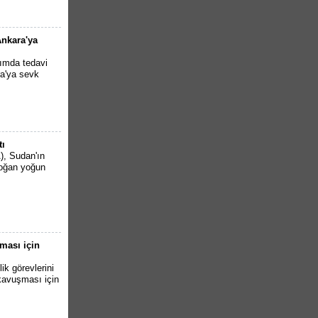
nkara'ya
ımda tedavi
ra'ya sevk
tı
), Sudan'ın
doğan yoğun
şması için
ik görevlerini
 kavuşması için