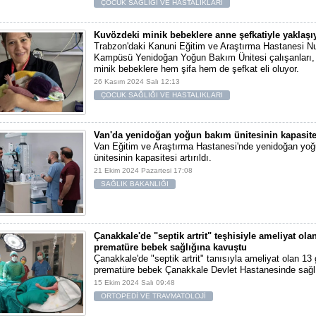
ÇOCUK SAĞLIĞI VE HASTALIKLARI
Kuvözdeki minik bebeklere anne şefkatiyle yaklaşı
Trabzon'daki Kanuni Eğitim ve Araştırma Hastanesi 
Kampüsü Yenidoğan Yoğun Bakım Ünitesi çalışanları,
minik bebeklere hem şifa hem de şefkat eli oluyor.
26 Kasım 2024 Salı 12:13
ÇOCUK SAĞLIĞI VE HASTALIKLARI
Van'da yenidoğan yoğun bakım ünitesinin kapasitesi
Van Eğitim ve Araştırma Hastanesi'nde yenidoğan yo
ünitesinin kapasitesi artırıldı.
21 Ekim 2024 Pazartesi 17:08
SAĞLIK BAKANLIĞI
Çanakkale'de "septik artrit" teşhisiyle ameliyat ol
prematüre bebek sağlığına kavuştu
Çanakkale'de "septik artrit" tanısıyla ameliyat olan 13
prematüre bebek Çanakkale Devlet Hastanesinde sağl
15 Ekim 2024 Salı 09:48
ORTOPEDİ VE TRAVMATOLOJİ