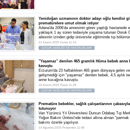
Yenidoğan uzmanının doktor adayı oğlu kendisi gi
prematürelere umut olmak istiyor
Adana'da 2006'da annesinin görev yaptığı hastanede 
yaklaşık 1 ay süren tedaviyle yaşama tutunan Doruk Ö
ailesinin izinden gidip üniversite eğitiminde tıp bölümü
21 Kasım 2025 Cuma 11:13
ÇOCUK SAĞLIĞI VE HASTALIKLARI
"Yaşamaz" denilen 465 gramlık Hüma bebek anne 
kavuştu
Erzurum'da 23 haftalıkken 465 gram dünyaya gelen ve 
gelişmediği için "yaşamaz" denilen bebek, 4,5 aylık te
anne kucağına kavuştu.
16 Kasım 2025 Pazar 11:28
ÇOCUK SAĞLIĞI VE HASTALIKLARI
Prematüre bebekler, sağlık çalışanlarının çabasıyl
tutunuyor
Van Yüzüncü Yıl Üniversitesi Dursun Odabaş Tıp Mer
Yoğun Bakım Ünitesi'nde tedavi altına alınan "parmak 
bakımı özenle yapılıyor.
14 Ağustos 2025 Perşembe 11:08