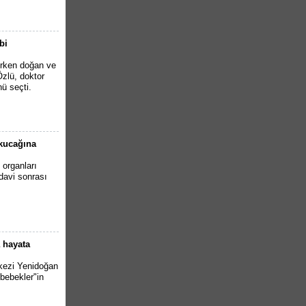
bi
erken doğan ve
zlü, doktor
nü seçti.
kucağına
organları
davi sonrası
a hayata
kezi Yenidoğan
bebekler"in