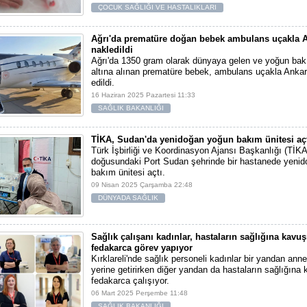
ÇOCUK SAĞLIĞI VE HASTALIKLARI
Ağrı'da prematüre doğan bebek ambulans uçakla A
nakledildi
Ağrı'da 1350 gram olarak dünyaya gelen ve yoğun bak
altına alınan prematüre bebek, ambulans uçakla Anka
edildi.
16 Haziran 2025 Pazartesi 11:33
SAĞLIK BAKANLIĞI
TİKA, Sudan'da yenidoğan yoğun bakım ünitesi aç
Türk İşbirliği ve Koordinasyon Ajansı Başkanlığı (TİKA
doğusundaki Port Sudan şehrinde bir hastanede yeni
bakım ünitesi açtı.
09 Nisan 2025 Çarşamba 22:48
DÜNYADA SAĞLIK
Sağlık çalışanı kadınlar, hastaların sağlığına kavu
fedakarca görev yapıyor
Kırklareli'nde sağlık personeli kadınlar bir yandan annel
yerine getirirken diğer yandan da hastaların sağlığına
fedakarca çalışıyor.
06 Mart 2025 Perşembe 11:48
SAĞLIK BAKANLIĞI