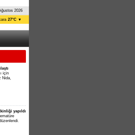
Ağustos 2026
kara
27°C
▼
tanbul
28°C
ursa
26°C
ntalya
33°C
İzmir
28°C
laştı
 için
z Nida,
kinliği yapıldı
rematüre
düzenlendi.