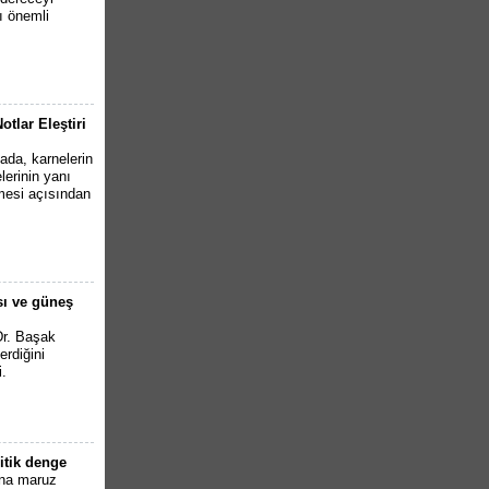
ı önemli
otlar Eleştiri
ada, karnelerin
lerinin yanı
nmesi açısından
sı ve güneş
Dr. Başak
erdiğini
i.
ritik denge
ına maruz