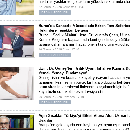
hastalar, yaşlılar ve çocukların yüksek risk altında oldu
22 Temmuz 2026 Çarşamba 11:37
BASIN HABERLERİ
Bursa’da Kanserle Mücadelede Erken Tanı Seferberl
Hekimlere Teşekkür Belgesi!
Bursa İl Sağlık Müdürü Uzm. Dr. Mustafa Çetin, Ulusa
Kontrol Programı kapsamında kent genelinde yürütülen
tarama çalışmalarının hayati önem taşıdığını vurgulad
10 Temmuz 2026 Cuma 17:49
BASIN HABERLERİ
Uzm. Dr. Güneş’ten Kritik Uyarı: İshal ve Kusma 
Yemek Yemeyi Bırakmayın!
Güneş, ishal ve kusma şikayeti yaşayan hastaların 
tamamen kesmesinin büyük bir hata olduğunu belirter
artan vitamin ve mineral ihtiyacını karşılamak için hafi
kaya tuzlu su tüketilmesini tavsiye etti.
06 Temmuz 2026 Pazartesi 17:18
BASIN HABERLERİ
Aşırı Sıcaklar Türkiye'yi Etkisi Altına Aldı: Uzmanl
Uyarılar
Avrupa'da çok sayıda can kaybına yol açan aşırı sıca
dalgasının Türkiye’ye ulaşması ve termometrelerin 40