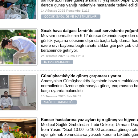
sahilde uzun süre güneşte kalan 7 yaşındaki Alper Bozk
derece güneş yanığı nedeniyle hastanede tedavi edildi
14 Ağustos 2025 Perşembe 11:13
ÇOCUK SAĞLIĞI VE HASTALIKLARI
Sıcak hava dalgası İzmir'de acil servislerde yoğunl
Mevsim normallerinin 6-12 derece üzerinde seyreden 
günlük yaşama etkisinin dışında başta kalp damar hast
üzere sıvı kaybına bağlı rahatsızlıklar gibi pek çok cidd
beraberinde getiriyor.
25 Temmuz 2025 Cuma 11:13
İÇ HASTALIKLARI
Gümüşhacıköy'de güneş çarpması uyarısı
Amasya'nın Gümüşhacıköy ilçesinde hava sıcaklıklar
normallerinin üzerine çıkmasıyla güneş çarpmasına bağ
karşı uyarıda bulunuldu.
15 Temmuz 2025 Salı 09:53
SAĞLIK BAKANLIĞI
Kanser hastalarına yaz ayları için güneş ve hijyen 
Medipol Sağlık Grubu'ndan Tıbbi Onkoloji Uzmanı Doç
İrem Yasin: "Saat 10.00 ile 16.00 arasında güneşe çı
eğer çıkmak zorundalarsa yüksek koruma faktörlü gün