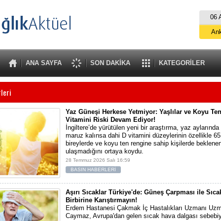
06 
An
İs
B
ANA SAYFA
SON DAKİKA
KATEGORİLER
A
leri
Yaz Güneşi Herkese Yetmiyor: Yaşlılar ve Koyu Ten
Vitamini Riski Devam Ediyor!
İngiltere’de yürütülen yeni bir araştırma, yaz aylarınd
maruz kalınsa dahi D vitamini düzeylerinin özellikle 6
bireylerde ve koyu ten rengine sahip kişilerde beklene
ulaşmadığını ortaya koydu.
28 Temmuz 2026 Salı 16:59
BASIN HABERLERİ
Aşırı Sıcaklar Türkiye'de: Güneş Çarpması ile Sıcak
Birbirine Karıştırmayın!
Erdem Hastanesi Çakmak İç Hastalıkları Uzmanı Uzm
Caymaz, Avrupa'dan gelen sıcak hava dalgası sebebiy