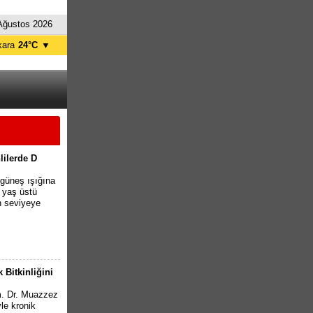
Ağustos 2026
kara
24°C
▼
tanbul
24°C
ursa
25°C
ntalya
26°C
İzmir
29°C
lilerde D
a güneş ışığına
5 yaş üstü
n seviyeye
 Bitkinliğini
. Dr. Muazzez
le kronik