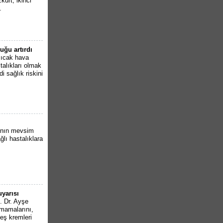
urt, ikinci
.
uğu artırdı
sıcak hava
alıkları olmak
i sağlık riskini
ının mevsim
lı hastalıklara
uyarısı
. Dr. Ayşe
kmamalarını,
eş kremleri