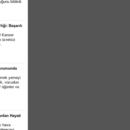
ğunu bildirdi.
iği: Başarılı
l Kanser
 ücretsiz
ı.
Durumunda
yemek yemeyi
ek, vücudun
f öğünler ve
ardan Hayati
k hava
 dereceyi