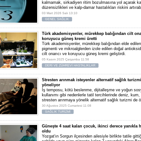
kalmamak, sirkadiyen ritim bozulmasına yol açarak k
düzensizlikleri ve kalp-damar hastalıkları riskini artırabi
03 Mart 2026 Salı 13:10
GENEL SAĞLIK
Türk akademisyenler, mürekkep balığından cilt ona
koruyucu güneş kremi üretti
Türk akademisyenler, mürekkep balığından elde edile
pigmenti ve mikroalglerden izole edilen doğal antioksid
cilt onarıcı ve koruyucu güneş kremi geliştirdi.
05 Kasım 2025 Çarşamba 11:58
DERİ VE ZÜHREVİ HASTALIKLAR
Stresten arınmak isteyenler alternatif sağlık turizm
yöneliyor
İş temposu, kötü beslenme, dijitalleşme ve yoğun so
kullanımı gibi nedenlerle tatil tercihlerinde deniz, kum
stresten arınmaya yönelik alternatif sağlık turizmi de ö
30 Ağustos 2025 Cumartesi 11:08
SAĞLIK TURİZMİ
Güneşte 4 saat kalan çocuk, ikinci derece yanıkla 
oldu
Yozgat'ın Sorgun ilçesinden ailesiyle birlikte tatile git