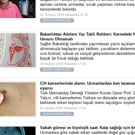
aşması üzerine uzmanlar, sıcak çarpması riskine karş
tavsiyelerde bulundu.
01 Temmuz 2026 Çarşamba 11:26
BASIN HABERLERİ
Bakanlıktan Ailelere Yaz Tatili Rehberi: Karnedeki N
Unsuru Olmamalı
Sağlık Bakanlığı tarafından yayımlanan yazılı açıklam
alınmasıyla başlayan yaz tatilinin, çocukların dinlenme
sıra fiziksel, ruhsal ve sosyal gelişimlerinin destekle
büyük bir fırsat olduğu belirtildi.
29 Haziran 2026 Pazartesi 17:55
BASIN HABERLERİ
Cilt kanserlerinde alarm: Uzmanlardan ben tarama
uyarısı
Türk Dermatoloji Derneği Yönetim Kurulu Üyesi Prof. 
Yalçın, cilt kanserlerinin Türkiye ve dünyada artış göst
belirterek erken teşhisin hayati önem taşıdığını söyled
01 Haziran 2026 Pazartesi 17:25
BASIN HABERLERİ
Sabah güneşi ve biyolojik saat: Kalp sağlığı için k
Uzmanlara göre sabah erken saatlerde doğal gün ışığ