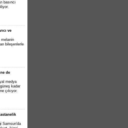
an basıncı
liyor.
rıcı ve
n melanin
an bileşenlerle
ine de
syal medya
, güneş kadar
ne çıkıyor.
hastanelik
tiği Samsun'da