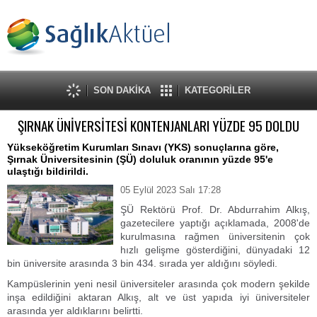
SON DAKİKA
KATEGORİLER
ŞIRNAK ÜNİVERSİTESİ KONTENJANLARI YÜZDE 95 DOLDU
Yükseköğretim Kurumları Sınavı (YKS) sonuçlarına göre,
Şırnak Üniversitesinin (ŞÜ) doluluk oranının yüzde 95'e
ulaştığı bildirildi.
05 Eylül 2023 Salı 17:28
ŞÜ Rektörü Prof. Dr. Abdurrahim Alkış,
gazetecilere yaptığı açıklamada, 2008'de
kurulmasına rağmen üniversitenin çok
hızlı gelişme gösterdiğini, dünyadaki 12
bin üniversite arasında 3 bin 434. sırada yer aldığını söyledi.
Kampüslerinin yeni nesil üniversiteler arasında çok modern şekilde
inşa edildiğini aktaran Alkış, alt ve üst yapıda iyi üniversiteler
arasında yer aldıklarını belirtti.