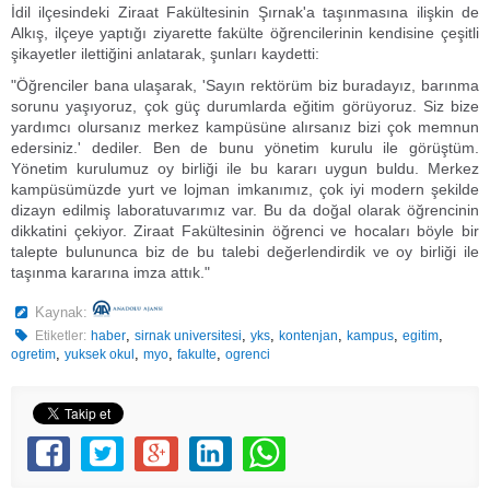
İdil ilçesindeki Ziraat Fakültesinin Şırnak'a taşınmasına ilişkin de
Alkış, ilçeye yaptığı ziyarette fakülte öğrencilerinin kendisine çeşitli
şikayetler ilettiğini anlatarak, şunları kaydetti:
"Öğrenciler bana ulaşarak, 'Sayın rektörüm biz buradayız, barınma
sorunu yaşıyoruz, çok güç durumlarda eğitim görüyoruz. Siz bize
yardımcı olursanız merkez kampüsüne alırsanız bizi çok memnun
edersiniz.' dediler. Ben de bunu yönetim kurulu ile görüştüm.
Yönetim kurulumuz oy birliği ile bu kararı uygun buldu. Merkez
kampüsümüzde yurt ve lojman imkanımız, çok iyi modern şekilde
dizayn edilmiş laboratuvarımız var. Bu da doğal olarak öğrencinin
dikkatini çekiyor. Ziraat Fakültesinin öğrenci ve hocaları böyle bir
talepte bulununca biz de bu talebi değerlendirdik ve oy birliği ile
taşınma kararına imza attık."
Kaynak:
,
,
,
,
,
,
Etiketler:
haber
sirnak universitesi
yks
kontenjan
kampus
egitim
,
,
,
,
ogretim
yuksek okul
myo
fakulte
ogrenci