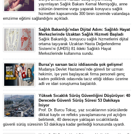
yayımlayan Sağlık Bakanı Kemal Memişoğlu, anne
sütünün önemine vurgu yaparak koruyucu sağlık
hizmetleri kapsamında 300 binin üzerinde vatandaşa
emzirme eğitimi sağlandığını açıkladı.
Sağlık Bakanlığı'ndan Dijital Adım: Sağlıklı Hayat
Merkezlerinde Uzaktan Sağlık Hizmeti Başladı
Sağlık Bakanlığı, koruyucu sağlık hizmetlerini dijital
ortama taşıyarak Uzaktan Hasta Değerlendirme
Sistemi’ni (UHDS) 81 ildeki Sağlıklı Hayat
Merkezlerinde kullanıma sundu.
Bursa’yı sarsan taciz iddiasında şok gelişme!
Mudanya Devlet Hastanesi’nde görevli bir uzman
hekimin, işe yeni başlayacak firma personeli genç
kadını poliklinik odasında taciz ettiği iddiası üzerine
adli ve idari soruşturma başlatıldı.
Yüksek Sıcaklık Sürüş Güvenliğini Düşürüyor: 40
Derecede Güvenli Sürüş Süresi 53 Dakikaya
İniyor
Prof. Dr. Burcu Tokuç, yaz sıcaklarının sürücülerde
dikkat kaybı ve refleks yavaşlamasına yol açtığını
belirterek, 40 dereceye yaklaşan sıcaklıklarda
güvenli sürüş süresinin 53 dakikaya kadar gerilediği konusunda uyardı.