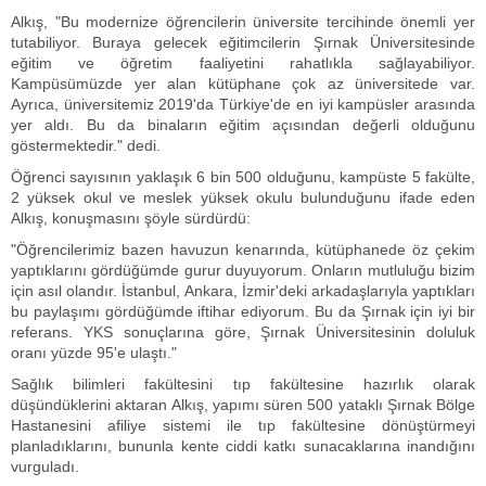
Alkış, "Bu modernize öğrencilerin üniversite tercihinde önemli yer
tutabiliyor. Buraya gelecek eğitimcilerin Şırnak Üniversitesinde
eğitim ve öğretim faaliyetini rahatlıkla sağlayabiliyor.
Kampüsümüzde yer alan kütüphane çok az üniversitede var.
Ayrıca, üniversitemiz 2019'da Türkiye'de en iyi kampüsler arasında
yer aldı. Bu da binaların eğitim açısından değerli olduğunu
göstermektedir." dedi.
Öğrenci sayısının yaklaşık 6 bin 500 olduğunu, kampüste 5 fakülte,
2 yüksek okul ve meslek yüksek okulu bulunduğunu ifade eden
Alkış, konuşmasını şöyle sürdürdü:
"Öğrencilerimiz bazen havuzun kenarında, kütüphanede öz çekim
yaptıklarını gördüğümde gurur duyuyorum. Onların mutluluğu bizim
için asıl olandır. İstanbul, Ankara, İzmir'deki arkadaşlarıyla yaptıkları
bu paylaşımı gördüğümde iftihar ediyorum. Bu da Şırnak için iyi bir
referans. YKS sonuçlarına göre, Şırnak Üniversitesinin doluluk
oranı yüzde 95'e ulaştı."
Sağlık bilimleri fakültesini tıp fakültesine hazırlık olarak
düşündüklerini aktaran Alkış, yapımı süren 500 yataklı Şırnak Bölge
Hastanesini afiliye sistemi ile tıp fakültesine dönüştürmeyi
planladıklarını, bununla kente ciddi katkı sunacaklarına inandığını
vurguladı.