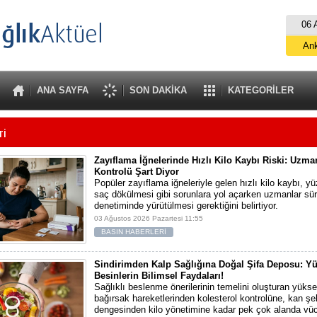
06 
An
İs
B
ANA SAYFA
SON DAKİKA
KATEGORİLER
A
ri
Zayıflama İğnelerinde Hızlı Kilo Kaybı Riski: Uzm
Kontrolü Şart Diyor
Popüler zayıflama iğneleriyle gelen hızlı kilo kaybı, 
saç dökülmesi gibi sorunlara yol açarken uzmanlar sü
denetiminde yürütülmesi gerektiğini belirtiyor.
03 Ağustos 2026 Pazartesi 11:55
BASIN HABERLERİ
Sindirimden Kalp Sağlığına Doğal Şifa Deposu: Yük
Besinlerin Bilimsel Faydaları!
Sağlıklı beslenme önerilerinin temelini oluşturan yüksek 
bağırsak hareketlerinden kolesterol kontrolüne, kan şe
dengesinden kilo yönetimine kadar pek çok alanda vü