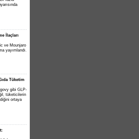
uyarısında
e İlaçları
pic ve Mounjaro
ırma yayımlandı.
 Gıda Tüketim
egovy gibi GLP-
l, tüketicilerin
diğini ortaya
t: