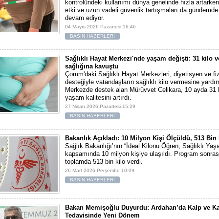
kontrolündeki kullanımı dünya genelinde hızla artarken
etki ve uzun vadeli güvenlik tartışmaları da gündemd
devam ediyor.
04 Mayıs 2026 Pazartesi 16:46
BASIN HABERLERİ
Sağlıklı Hayat Merkezi'nde yaşam değişti: 31 kilo v
sağlığına kavuştu
Çorum'daki Sağlıklı Hayat Merkezleri, diyetisyen ve fi
desteğiyle vatandaşların sağlıklı kilo vermesine yardım
Merkezde destek alan Mürüvvet Celikara, 10 ayda 31 k
yaşam kalitesini artırdı.
27 Nisan 2026 Pazartesi 15:29
BASIN HABERLERİ
Bakanlık Açıkladı: 10 Milyon Kişi Ölçüldü, 513 Bin 
Sağlık Bakanlığı’nın “İdeal Kilonu Öğren, Sağlıklı Ya
kapsamında 10 milyon kişiye ulaşıldı. Program sonrası
toplamda 513 bin kilo verdi.
26 Mart 2026 Perşembe 10:09
BASIN HABERLERİ
Bakan Memişoğlu Duyurdu: Ardahan’da Kalp ve K
Tedavisinde Yeni Dönem