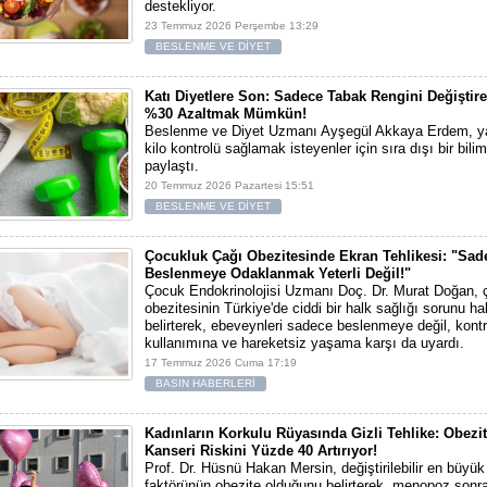
destekliyor.
23 Temmuz 2026 Perşembe 13:29
BESLENME VE DİYET
Katı Diyetlere Son: Sadece Tabak Rengini Değiştirer
%30 Azaltmak Mümkün!
Beslenme ve Diyet Uzmanı Ayşegül Akkaya Erdem, ya
kilo kontrolü sağlamak isteyenler için sıra dışı bir bil
paylaştı.
20 Temmuz 2026 Pazartesi 15:51
BESLENME VE DİYET
Çocukluk Çağı Obezitesinde Ekran Tehlikesi: "Sad
Beslenmeye Odaklanmak Yeterli Değil!"
Çocuk Endokrinolojisi Uzmanı Doç. Dr. Murat Doğan, 
obezitesinin Türkiye'de ciddi bir halk sağlığı sorunu hal
belirterek, ebeveynleri sadece beslenmeye değil, kont
kullanımına ve hareketsiz yaşama karşı da uyardı.
17 Temmuz 2026 Cuma 17:19
BASIN HABERLERİ
Kadınların Korkulu Rüyasında Gizli Tehlike: Obez
Kanseri Riskini Yüzde 40 Artırıyor!
Prof. Dr. Hüsnü Hakan Mersin, değiştirilebilir en büyük
faktörünün obezite olduğunu belirterek, menopoz sonra