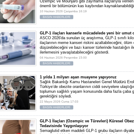
Ozempic ve Mounjaro gibi zayıflama ilaçlarıyla verilen 
önemli bir bölümünün kas kaybından kaynaklanabildiği b
10 Haziran 2026 Çarşamba 16:19
BASIN HABERLERİ
GLP-1 ilaçları kanserle mücadelede yeni bir umut o
ASCO 2026'da sunulan üç araştırma, GLP-1 sınıfı kil
ilaçlarının meme kanseri riskini azaltabileceğini, ölüm 
düşürebileceğini ve bazı kanser türlerinde hastalığın ile
ilerlemesini yavaşlatabileceğini gösterdi.
04 Haziran 2026 Perşembe 15:00
BASIN HABERLERİ
1 yılda 1 milyarı aşan muayene yapıyoruz
Sağlık Bakanlığı Kamu Hastaneleri Genel Müdürü Erol
Türkiye’de obezite oranlarının ciddi seviyelere ulaştığın
toplumun sağlıklı yaşam konusunda daha fazla çaba 
gerektiğini söyledi.
22 Mayıs 2026 Cuma 17:03
BASIN HABERLERİ
GLP-1 İlaçları (Ozempic ve Türevleri) Küresel Obez
Tedavisinde Yaygınlaşıyor
Semaglutid etken maddeli GLP-1 grubu ilaçların diyabe