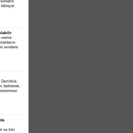
kiloların
iliniyor.
labilir
o verme
oranlarını
ri evrelere
 Demirkol,
ı belirterek,
göstermesi
ite
t ve kilo