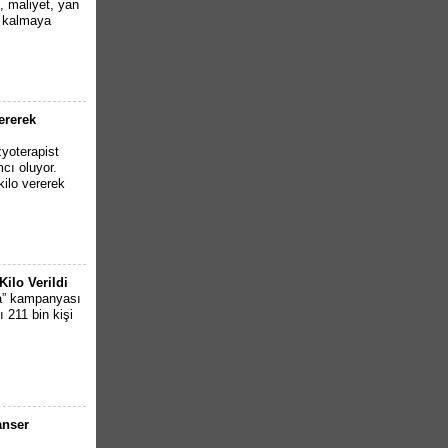
, maliyet, yan
e kalmaya
ererek
zyoterapist
cı oluyor.
ilo vererek
Kilo Verildi
şa” kampanyası
 211 bin kişi
anser