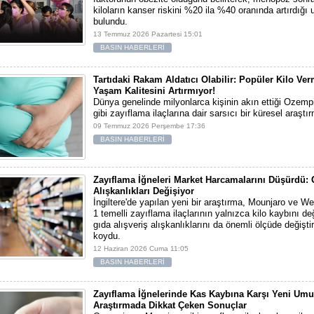
kiloların kanser riskini %20 ila %40 oranında artırdığı 
bulundu.
13 Temmuz 2026 Pazartesi 15:01
BASIN HABERLERİ
Tartıdaki Rakam Aldatıcı Olabilir: Popüler Kilo Verm
Yaşam Kalitesini Artırmıyor!
Dünya genelinde milyonlarca kişinin akın ettiği Ozem
gibi zayıflama ilaçlarına dair sarsıcı bir küresel araşt
09 Temmuz 2026 Perşembe 17:36
BASIN HABERLERİ
Zayıflama İğneleri Market Harcamalarını Düşürdü:
Alışkanlıkları Değişiyor
İngiltere'de yapılan yeni bir araştırma, Mounjaro ve W
1 temelli zayıflama ilaçlarının yalnızca kilo kaybını deği
gıda alışveriş alışkanlıklarını da önemli ölçüde değiştir
koydu.
12 Haziran 2026 Cuma 11:05
BASIN HABERLERİ
Zayıflama İğnelerinde Kas Kaybına Karşı Yeni Umu
Araştırmada Dikkat Çeken Sonuçlar