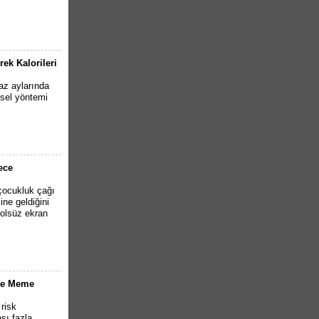
ek Kalorileri
z aylarında
imsel yöntemi
ece
çocukluk çağı
ine geldiğini
rolsüz ekran
ite Meme
 risk
sı fazla