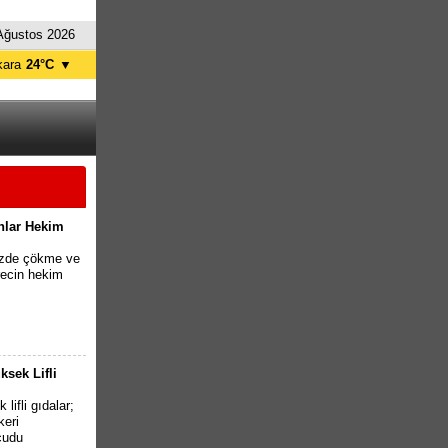
Ağustos 2026
kara
24°C
▼
tanbul
28°C
ursa
27°C
ntalya
30°C
İzmir
29°C
anlar Hekim
yüzde çökme ve
recin hekim
sek Lifli
lifli gıdalar;
keri
cudu