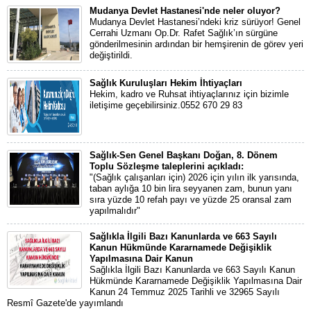
Mudanya Devlet Hastanesi'nde neler oluyor?
Mudanya Devlet Hastanesi’ndeki kriz sürüyor! Genel
Cerrahi Uzmanı Op.Dr. Rafet Sağlık’ın sürgüne
gönderilmesinin ardından bir hemşirenin de görev yeri
değiştirildi.
Sağlık Kuruluşları Hekim İhtiyaçları
Hekim, kadro ve Ruhsat ihtiyaçlarınız için bizimle
iletişime geçebilirsiniz.0552 670 29 83
Sağlık-Sen Genel Başkanı Doğan, 8. Dönem
Toplu Sözleşme taleplerini açıkladı:
"(Sağlık çalışanları için) 2026 için yılın ilk yarısında,
taban aylığa 10 bin lira seyyanen zam, bunun yanı
sıra yüzde 10 refah payı ve yüzde 25 oransal zam
yapılmalıdır"
Sağlıkla İlgili Bazı Kanunlarda ve 663 Sayılı
Kanun Hükmünde Kararnamede Değişiklik
Yapılmasına Dair Kanun
Sağlıkla İlgili Bazı Kanunlarda ve 663 Sayılı Kanun
Hükmünde Kararnamede Değişiklik Yapılmasına Dair
Kanun 24 Temmuz 2025 Tarihli ve 32965 Sayılı
Resmî Gazete'de yayımlandı