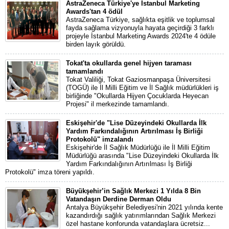
AstraZeneca Türkiye'ye İstanbul Marketing
Awards'tan 4 ödül
AstraZeneca Türkiye, sağlıkta eşitlik ve toplumsal
fayda sağlama vizyonuyla hayata geçirdiği 3 farklı
projeyle İstanbul Marketing Awards 2024'te 4 ödüle
birden layık görüldü.
Tokat'ta okullarda genel hijyen taraması
tamamlandı
Tokat Valiliği, Tokat Gaziosmanpaşa Üniversitesi
(TOGÜ) ile İl Milli Eğitim ve İl Sağlık müdürlükleri iş
birliğinde "Okullarda Hijyen Çocuklarda Heyecan
Projesi" il merkezinde tamamlandı.
Eskişehir'de "Lise Düzeyindeki Okullarda İlk
Yardım Farkındalığının Artırılması İş Birliği
Protokolü" imzalandı
Eskişehir'de İl Sağlık Müdürlüğü ile İl Milli Eğitim
Müdürlüğü arasında "Lise Düzeyindeki Okullarda İlk
Yardım Farkındalığının Artırılması İş Birliği
Protokolü" imza töreni yapıldı.
Büyükşehir’in Sağlık Merkezi 1 Yılda 8 Bin
Vatandaşın Derdine Derman Oldu
Antalya Büyükşehir Belediyesi'nin 2021 yılında kente
kazandırdığı sağlık yatırımlarından Sağlık Merkezi
özel hastane konforunda vatandaşlara ücretsiz...