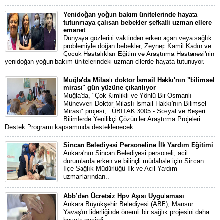
Yenidoğan yoğun bakım ünitelerinde hayata
tutunmaya çalışan bebekler şefkatli uzman ellere
emanet
Dünyaya gözlerini vaktinden erken açan veya sağlık
problemiyle doğan bebekler, Zeynep Kamil Kadın ve
Çocuk Hastalıkları Eğitim ve Araştırma Hastanesi'nin
yenidoğan yoğun bakım ünitelerindeki uzman ellerde hayata tutunuyor.
Muğla'da Milaslı doktor İsmail Hakkı'nın "bilimsel
mirası" gün yüzüne çıkarılıyor
Muğla'da, "Çok Kimlikli ve Yönlü Bir Osmanlı
Münevveri Doktor Milaslı İsmail Hakkı'nın Bilimsel
Mirası" projesi, TÜBİTAK 3005 - Sosyal ve Beşeri
Bilimlerde Yenilikçi Çözümler Araştırma Projeleri
Destek Programı kapsamında desteklenecek.
Sincan Belediyesi Personeline İlk Yardım Eğitimi
Ankara'nın Sincan Belediyesi personeli, acil
durumlarda erken ve bilinçli müdahale için Sincan
İlçe Sağlık Müdürlüğü İlk ve Acil Yardım
uzmanlarından...
Abb’den Ücretsiz Hpv Aşısı Uygulaması
Ankara Büyükşehir Belediyesi (ABB), Mansur
Yavaş'ın liderliğinde önemli bir sağlık projesini daha
hayata geçirdi.