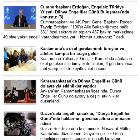
Cumhurbaşkanı Erdoğan, Engelsiz Türkiye
Yüzyılı Dünya Engelliler Günü Buluşması'nda
konuştu: (3)
Cumhurbaşkanı ve AK Parti Genel Başkanı Recep
Tayyip Erdoğan, "106'sı Aile Bakanlığımıza bağlı
331'i özel sektöre ait toplam 437 bakım merkezinde
40 bine yakın engelli vatandaşımıza yatılı hizmet sunuyoruz." dedi.
Kastamonu'da özel gereksinimli bireyler ve
aileleri kampta bir araya geldi
Kastamonu Yolkonak Gençlik Kampı'nda ağırlanan
özel gereksinimli bireyler ile aileleri, 4 gün boyunca
tatil yapıp birlikte keyifli vakit geçirdi.
Kahramankazan'da Dünya Engelliler Günü
dolayısıyla etkinlikler yapıldı
Ankara'nın Kahramankazan ilçesinde, Dünya
Engelliler Günü dolayısıyla çeşitli etkinlikler
düzenlendi.
Gazze'deki engelli çocuklar, "Dünya Engelliler
Günü"nde haklarının güvence altına alınmasını
istedi
Gazze Şeridi'nin orta kesimindeki Nusayrat Mülteci
Kampı'nda düzenlenen Dünya Engelliler Günü
etkinliğinde engelli çocuklar, engelli bireylerin