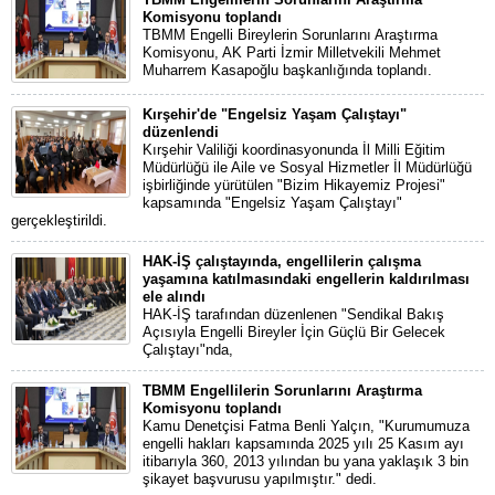
Komisyonu toplandı
TBMM Engelli Bireylerin Sorunlarını Araştırma
Komisyonu, AK Parti İzmir Milletvekili Mehmet
Muharrem Kasapoğlu başkanlığında toplandı.
Kırşehir'de "Engelsiz Yaşam Çalıştayı"
düzenlendi
Kırşehir Valiliği koordinasyonunda İl Milli Eğitim
Müdürlüğü ile Aile ve Sosyal Hizmetler İl Müdürlüğü
işbirliğinde yürütülen "Bizim Hikayemiz Projesi"
kapsamında "Engelsiz Yaşam Çalıştayı"
gerçekleştirildi.
HAK-İŞ çalıştayında, engellilerin çalışma
yaşamına katılmasındaki engellerin kaldırılması
ele alındı
HAK-İŞ tarafından düzenlenen "Sendikal Bakış
Açısıyla Engelli Bireyler İçin Güçlü Bir Gelecek
Çalıştayı"nda,
TBMM Engellilerin Sorunlarını Araştırma
Komisyonu toplandı
Kamu Denetçisi Fatma Benli Yalçın, "Kurumumuza
engelli hakları kapsamında 2025 yılı 25 Kasım ayı
itibarıyla 360, 2013 yılından bu yana yaklaşık 3 bin
şikayet başvurusu yapılmıştır." dedi.