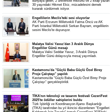
dünyaya gelen, 2 üniversite mezunu ve 2 kitap yazan
30 yaşındaki Hikmet Ekiz, mücadelesini dernek
kurarak sürdürmek istiyor.
Engellilerin Meclis'teki sesi oluyorlar
AK Parti Erzurum Milletvekili Fatma Öncü ve AK
Parti İstanbul Milletvekili Serkan Bayram, engellilerin
sesini Meclis'te duyuruyor.
Malatya Valisi Yavuz'dan 3 Aralık Dünya
Engelliler Günü mesajı
Malatya Valisi Seddar Yavuz, 3 Aralık Dünya
Engelliler Günü dolayısıyla mesaj yayımladı.
⁠Kastamonu'da "Güçlü Baba Güçlü Özel Birey
Proje Çalıştayı" yapıldı
Kastamonu'da "Güçlü Baba Güçlü Özel Birey Proje
Çalıştayı" gerçekleştirildi.
TİKA'nın teknoloji ve tasarım festivali CezeriFest
2025'te ödüller sahiplerini buldu
Türk İşbirliği ve Koordinasyon Ajansı Başkanlığı
(TİKA) tarafından bu yıl ikincisi düzenlenen "Engelleri
Kaldırmak İçin Tasarla" temalı CezeriFest 2025'teki