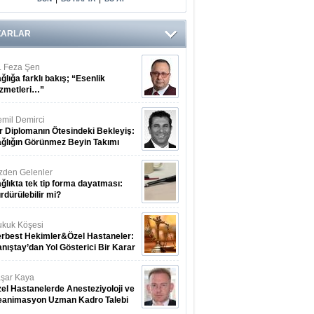
Arasındaki Çift
Yönlü Bağ
Kanıtlandı
ZARLAR
. Feza Şen
ğlığa farklı bakış; “Esenlik
zmetleri…”
mil Demirci
r Diplomanın Ötesindeki Bekleyiş:
ğlığın Görünmez Beyin Takımı
zden Gelenler
ğlıkta tek tip forma dayatması:
rdürülebilir mi?
kuk Köşesi
rbest Hekimler&Özel Hastaneler:
nıştay’dan Yol Gösterici Bir Karar
şar Kaya
el Hastanelerde Anesteziyoloji ve
eanimasyon Uzman Kadro Talebi