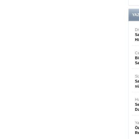
YA
Dr
Sa
Hi
Ce
Bi
Sa
Si
Sa
sü
Hu
Se
Da
Ya
Öz
R