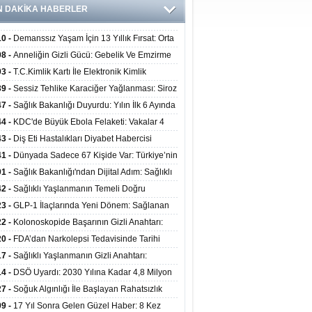
N DAKİKA HABERLER
10 -
Demanssız Yaşam İçin 13 Yıllık Fırsat: Orta
aki Yaşam Tarzı Beyin Sağlığını Belirliyor
08 -
Anneliğin Gizli Gücü: Gebelik Ve Emzirme
lojik Dayanıklılığı Artırabilir Mi?
03 -
T.C.Kimlik Kartı İle Elektronik Kimlik
rulama Yöntemi (Biyometrik Kimlik Doğrulama
39 -
Sessiz Tehlike Karaciğer Yağlanması: Siroz
emi) 07.08.2026
alp Krizine Davetiye Çıkarıyor!
47 -
Sağlık Bakanlığı Duyurdu: Yılın İlk 6 Ayında
inden Fazla Hasta Hiperbarik Oksijen Tedavisi
44 -
KDC'de Büyük Ebola Felaketi: Vakalar 4
 Aştı, Virüste Mutasyon Şüphesi!
43 -
Diş Eti Hastalıkları Diyabet Habercisi
ilir: Ağız Sağlığı Ve Şeker Arasındaki Çift Yönlü
41 -
Dünyada Sadece 67 Kişide Var: Türkiye’nin
Kanıtlandı
 Bundgaard Sendromu Vakası Diyarbakır’da
01 -
Sağlık Bakanlığı'ndan Dijital Adım: Sağlıklı
is Edildi
at Merkezlerinde Uzaktan Danışmanlık Dönemi
42 -
Sağlıklı Yaşlanmanın Temeli Doğru
ladı
enmeden Geçiyor: İleri Yaşta Hangi Besin
23 -
GLP-1 İlaçlarında Yeni Dönem: Sağlanan
erine İhtiyaç Duyuluyor?
alar Yalnızca Kilo Kaybıyla Sınırlı Değil
22 -
Kolonoskopide Başarının Gizli Anahtarı:
rsiz Bağırsak Temizliği Poliplerin Gözden
20 -
FDA’dan Narkolepsi Tedavisinde Tarihi
masına Neden Oluyor
: Oreksin Sistemini Hedefleyen İlk İlaç
17 -
Sağlıklı Yaşlanmanın Gizli Anahtarı:
lanıma Sunuldu
nli Kuvvet Antrenmanı Kas Ve Kemik Sağlığını
14 -
DSÖ Uyardı: 2030 Yılına Kadar 4,8 Milyon
uyor
ire ve Ebe Açığı Oluşabilir
27 -
Soğuk Algınlığı İle Başlayan Rahatsızlık
ciğer Yetmezliği Çıktı: 17 Yıl Sonra Nakille
09 -
17 Yıl Sonra Gelen Güzel Haber: 8 Kez