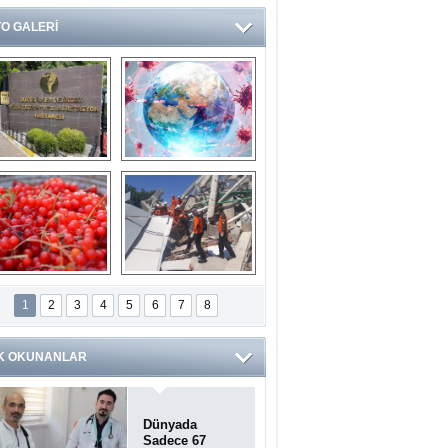
O GALERİ
Ve burası da bir 
14 soruda 
devlet hastanesi
Koronavirüs 
hakkında kendinizi 
test edin...
ilaburu meyvesi 
Endonezya’daki 
anserden koruyor
deprem: Ölü sayısı 
1
2
3
4
5
6
7
8
bin 203'e yükseldi
K OKUNANLAR
Dünyada
Sadece 67