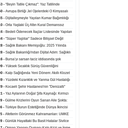
ata Tutundu
edilen Hastaya 9'uncu Çağrıda Nakil Yapıldı
53 -
"Beyin Tatile Çıkmaz": Yaz Tatilinde
nilenlerin Yüzde 39'u Unutulabiliyor
50 -
Avrupa Birliği Jel Ojelerdeki O Kimyasalı
kladı: Kısırlık ve Alerji Riski Uyarısı
45 -
Dijitalleşmeyle Yayılan Kumar Bağımlılığı
i ve Aileyi Yıkıma Uğratıyor
10 -
Orta Yaştaki Üç Altın Kural Demanssız
mı 13 Yıl Uzatabiliyor
24 -
Bedeli Ödenecek İlaçlar Listesinde Yapılan
enlemeler Hakkında Duyuru 2026/30
34 -
"Süper Yaşlılar" Sadece Bilişsel Değil
ksel Olarak da Daha Sağlıklı Yaşıyor
28 -
Sağlık Bakanı Memişoğlu: 2025 Yılında
Bini Aşkın Kişiye Emzirme Eğitimi Verildi
28 -
Sağlık Bakanlığı'ndan Dijital Adım: Sağlıklı
at Merkezlerinde Uzaktan Sağlık Hizmeti
16 -
Bursa’yı sarsan taciz iddiasında şok
ladı
şme!
09 -
Yüksek Sıcaklık Sürüş Güvenliğini
ürüyor: 40 Derecede Güvenli Sürüş Süresi 53
00 -
Kalp Sağlığında Yeni Dönem: Akıllı Klozet
kaya İniyor
ağı 30 Saniyede Ritim Bozukluğunu Tespit
39 -
Yüzdeki Kızarıklık ve Yanma Gül Hastalığı
yor
asea) Belirtisi Olabilir
29 -
Kocaeli Şehir Hastanesi'nin "Denizaltı"
ünümlü Ünitesi Hastalara Umut Oluyor
21 -
Yaz Aylarının Doğal Şifa Kaynağı: Kırmızı
eler Bağışıklığı ve Kalbi Koruyor
39 -
Gülme Krizlerini Oyun Sanan Aile Şokta:
Yaşındaki Çocuk 8 Kez Felç Geçirdi
36 -
Türkiye Burun Estetiğinde Dünya İkincisi
u
35 -
Afetlerin Görünmez Kahramanları: UMKE
 Kadrosuyla Görev Başında
29 -
Günlük Hayattaki Bu Basit Hatalar Sivilce
umunu Tetikliyor
27 -
Orman Yangını Dumanı Kalp Krizi ve İnme