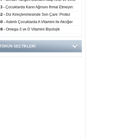
ini Artırıyor
23 -
Çocuklarda Karın Ağrısını İhmal Etmeyin:
disit Habercisi Olabilir
42 -
Diz Kireçlenmesinde Son Çare: Protez
iyatı İle Yaşam Kalitesi Artıyor
40 -
Astımlı Çocuklarda A Vitamini ile Akciğer
mi Arasında Bağlantı Bulundu
38 -
Omega-3 ve D Vitamini Biyolojik
anmayı Yavaşlatabilir
TÖRÜN SEÇTİKLERİ