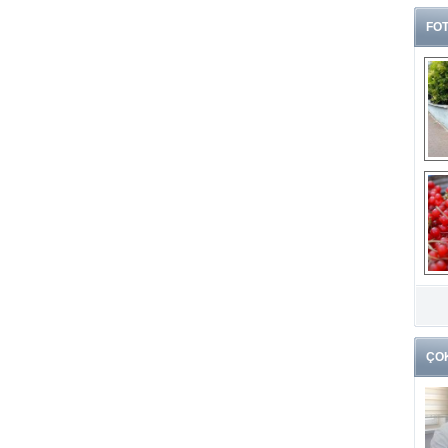
FOT
G
k
ÇO