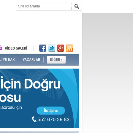
İYE BAK.
YAZARLAR
DİĞER »