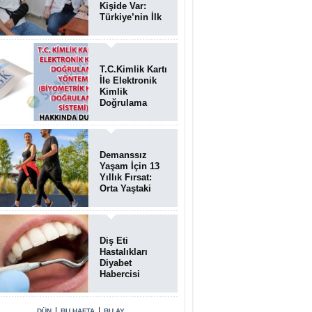
Kişide Var:
Türkiye’nin İlk
Bundgaard
Sendromu
Vakası
Diyarbakır’da
T.C.Kimlik Kartı
Teşhis Edildi
İle Elektronik
Kimlik
Doğrulama
Yöntemi
(Biyometrik
Kimlik
Doğrulama
Demanssız
Sistemi)
Yaşam İçin 13
07.08.2026
Yıllık Fırsat:
Orta Yaştaki
Yaşam Tarzı
Beyin Sağlığını
Belirliyor
Diş Eti
Hastalıkları
Diyabet
Habercisi
Olabilir: Ağız
Sağlığı Ve
Şeker
|
|
DÜN
BU HAFTA
BU AY