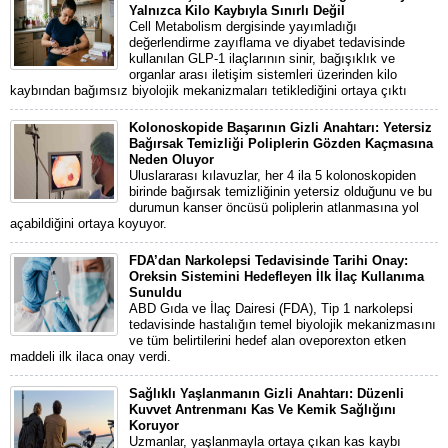
Yalnızca Kilo Kaybıyla Sınırlı Değil
Cell Metabolism dergisinde yayımladığı
değerlendirme zayıflama ve diyabet tedavisinde
kullanılan GLP-1 ilaçlarının sinir, bağışıklık ve
organlar arası iletişim sistemleri üzerinden kilo
kaybından bağımsız biyolojik mekanizmaları tetiklediğini ortaya çıktı
Kolonoskopide Başarının Gizli Anahtarı: Yetersiz
Bağırsak Temizliği Poliplerin Gözden Kaçmasına
Neden Oluyor
Uluslararası kılavuzlar, her 4 ila 5 kolonoskopiden
birinde bağırsak temizliğinin yetersiz olduğunu ve bu
durumun kanser öncüsü poliplerin atlanmasına yol
açabildiğini ortaya koyuyor.
FDA’dan Narkolepsi Tedavisinde Tarihi Onay:
Oreksin Sistemini Hedefleyen İlk İlaç Kullanıma
Sunuldu
ABD Gıda ve İlaç Dairesi (FDA), Tip 1 narkolepsi
tedavisinde hastalığın temel biyolojik mekanizmasını
ve tüm belirtilerini hedef alan oveporexton etken
maddeli ilk ilaca onay verdi.
Sağlıklı Yaşlanmanın Gizli Anahtarı: Düzenli
Kuvvet Antrenmanı Kas Ve Kemik Sağlığını
Koruyor
Uzmanlar, yaşlanmayla ortaya çıkan kas kaybı