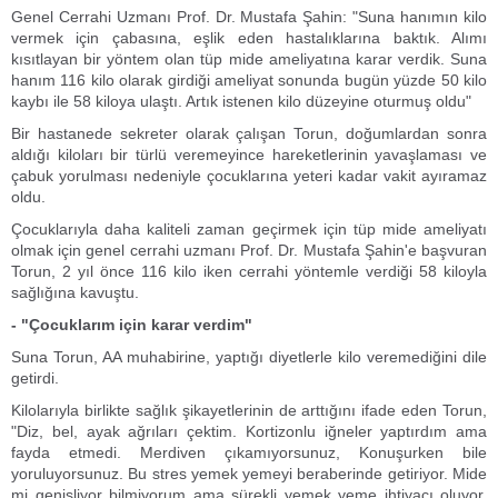
Genel Cerrahi Uzmanı Prof. Dr. Mustafa Şahin: "Suna hanımın kilo
vermek için çabasına, eşlik eden hastalıklarına baktık. Alımı
kısıtlayan bir yöntem olan tüp mide ameliyatına karar verdik. Suna
hanım 116 kilo olarak girdiği ameliyat sonunda bugün yüzde 50 kilo
kaybı ile 58 kiloya ulaştı. Artık istenen kilo düzeyine oturmuş oldu"
Bir hastanede sekreter olarak çalışan Torun, doğumlardan sonra
aldığı kiloları bir türlü veremeyince hareketlerinin yavaşlaması ve
çabuk yorulması nedeniyle çocuklarına yeteri kadar vakit ayıramaz
oldu.
Çocuklarıyla daha kaliteli zaman geçirmek için tüp mide ameliyatı
olmak için genel cerrahi uzmanı Prof. Dr. Mustafa Şahin'e başvuran
Torun, 2 yıl önce 116 kilo iken cerrahi yöntemle verdiği 58 kiloyla
sağlığına kavuştu.
- "Çocuklarım için karar verdim"
Suna Torun, AA muhabirine, yaptığı diyetlerle kilo veremediğini dile
getirdi.
Kilolarıyla birlikte sağlık şikayetlerinin de arttığını ifade eden Torun,
"Diz, bel, ayak ağrıları çektim. Kortizonlu iğneler yaptırdım ama
fayda etmedi. Merdiven çıkamıyorsunuz, Konuşurken bile
yoruluyorsunuz. Bu stres yemek yemeyi beraberinde getiriyor. Mide
mi genişliyor bilmiyorum ama sürekli yemek yeme ihtiyacı oluyor.