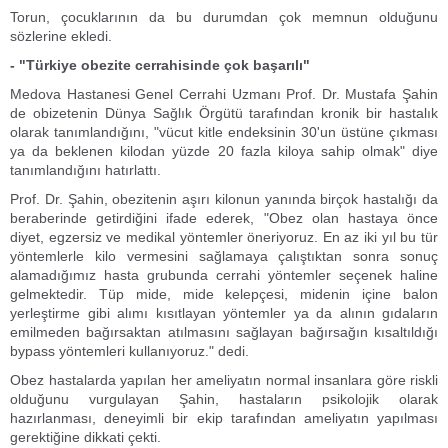
Torun, çocuklarının da bu durumdan çok memnun olduğunu
sözlerine ekledi.
- "Türkiye obezite cerrahisinde çok başarılı"
Medova Hastanesi Genel Cerrahi Uzmanı Prof. Dr. Mustafa Şahin
de obizetenin Dünya Sağlık Örgütü tarafından kronik bir hastalık
olarak tanımlandığını, "vücut kitle endeksinin 30'un üstüne çıkması
ya da beklenen kilodan yüzde 20 fazla kiloya sahip olmak" diye
tanımlandığını hatırlattı.
Prof. Dr. Şahin, obezitenin aşırı kilonun yanında birçok hastalığı da
beraberinde getirdiğini ifade ederek, "Obez olan hastaya önce
diyet, egzersiz ve medikal yöntemler öneriyoruz. En az iki yıl bu tür
yöntemlerle kilo vermesini sağlamaya çalıştıktan sonra sonuç
alamadığımız hasta grubunda cerrahi yöntemler seçenek haline
gelmektedir. Tüp mide, mide kelepçesi, midenin içine balon
yerleştirme gibi alımı kısıtlayan yöntemler ya da alının gıdaların
emilmeden bağırsaktan atılmasını sağlayan bağırsağın kısaltıldığı
bypass yöntemleri kullanıyoruz." dedi.
Obez hastalarda yapılan her ameliyatın normal insanlara göre riskli
olduğunu vurgulayan Şahin, hastaların psikolojik olarak
hazırlanması, deneyimli bir ekip tarafından ameliyatın yapılması
gerektiğine dikkati çekti.