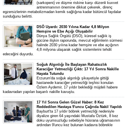
(sarkopeni) ve düşme riskine karşı düzenli kuvvet
antrenmanının önemine dikkat çekerek, direnç
egzersizlerinin metabolizmadan kemik sağlığına kadar bütüncül faydalar
sunduğunu belirtti.
DSÖ Uyardı: 2030 Yılına Kadar 4,8 Milyon
Hemşire ve Ebe Açığı Oluşabilir
Dünya Sağlık Örgütü (DSÖ), küresel sağlık iş
gücüne ilişkin raporunda, mevcut eğilimlerin sürmesi
halinde 2030 yılına kadar hemşire ve ebe açığının
4,8 milyona ulaşarak sağlık sistemlerini tehdit
edeceğini duyurdu.
Soğuk Algınlığı İle Başlayan Rahatsızlık
Karaciğer Yetmezliği Çıktı: 17 Yıl Sonra Nakille
Hayata Tutundu
Erzurum'da soğuk algınlığı şikayetiyle gittiği
hastanede karaciğer yetmezliği teşhisi konulan
Özlem Aydemir, 17 yıldır beklediği müjdeli habere
kadavradan yapılan başarılı nakille kavuştu.
17 Yıl Sonra Gelen Güzel Haber: 8 Kez
Reddedilen Hastaya 9'uncu Çağrıda Nakil Yapıldı
Bayburt'ta 17 yıldır böbrek yetmezliği nedeniyle
diyalize giren 64 yaşındaki Mustafa Öztürk, 8 kez
doku uyumsuzluğu sebebiyle hüsrana uğramasının
ardından 9'uncu kez bulunan kadavra böbrekle