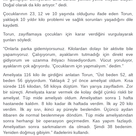
Doğal olarak da kilo artıyor." dedi.
Çocuklarının 23, 12 ve 10 yaşında olduğunu ifade eden Torun,
yaklaşık 10 yıldır kilo problemi ve sağlık sorunları yaşadığını dile
kaydetti.
Torun, zayıflamaya çocukları için karar verdiğini vurgulayarak
şunları söyledi:
"Onlarla parka gidemiyorsunuz. Kilolardan dolayı bir aktivite bile
yapamıyoruz. Çalışıyorum, ayaklarım tutmadığı için direkt eve
gidiyorum ve uzanma ihtiyacı hissediyordum. Vücut yoruluyor,
ayaklarım çok ağrıyordu. 'Çocuklarım için yapmalıyım.' dedim."
Ameliyata 116 kilo ile girdiğini anlatan Torun, "Üst beden 52, alt
beden 56 giyiyordum. Yaklaşık 2 yıl önce ameliyat oldum. Kısa
sürede 116 kilodan, 58 kiloya düştüm. Yarı yarıya zayıfladım. Zor
bir süreçti. Ameliyata karar vermek de kolay değil çünkü riskli bir
ameliyat. Tüp mide ameliyatı oldum. Ameliyattan sonra 1 hafta
hastanede kaldım. 8 kilo kadar ilk haftada verdim. İlk ay 20 kilo
verdim. İlk ay sıvı, ikinci ay püreyle beslendim. Üçüncü aydan
itibaren de normal beslenmeye döndüm. Tüp mide ameliyatından
sonra herhangi bir operasyon geçirmedim. Kas yapım fazlaydı.
Ameliyattan sonra sarkmalarım da olmadı. Şimdi 38 bedenim.
Yeniden doğmuş gibiyim." ifadelerini kullandı.