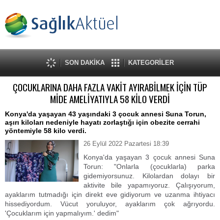
SON DAKİKA
KATEGORİLER
ÇOCUKLARINA DAHA FAZLA VAKİT AYIRABİLMEK İÇİN TÜP
MİDE AMELİYATIYLA 58 KİLO VERDİ
Konya'da yaşayan 43 yaşındaki 3 çocuk annesi Suna Torun,
aşırı kiloları nedeniyle hayatı zorlaştığı için obezite cerrahi
yöntemiyle 58 kilo verdi.
26 Eylül 2022 Pazartesi 18:39
Konya'da yaşayan 3 çocuk annesi Suna
Torun: "Onlarla (çocuklarla) parka
gidemiyorsunuz. Kilolardan dolayı bir
aktivite bile yapamıyoruz. Çalışıyorum,
ayaklarım tutmadığı için direkt eve gidiyorum ve uzanma ihtiyacı
hissediyordum. Vücut yoruluyor, ayaklarım çok ağrıyordu.
'Çocuklarım için yapmalıyım.' dedim"