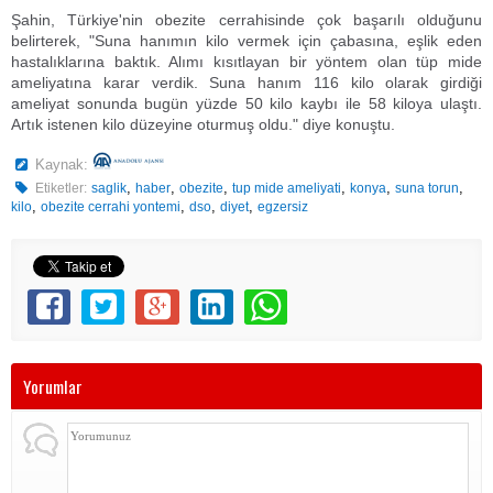
Şahin, Türkiye'nin obezite cerrahisinde çok başarılı olduğunu
belirterek, "Suna hanımın kilo vermek için çabasına, eşlik eden
hastalıklarına baktık. Alımı kısıtlayan bir yöntem olan tüp mide
ameliyatına karar verdik. Suna hanım 116 kilo olarak girdiği
ameliyat sonunda bugün yüzde 50 kilo kaybı ile 58 kiloya ulaştı.
Artık istenen kilo düzeyine oturmuş oldu." diye konuştu.
Kaynak:
,
,
,
,
,
,
Etiketler:
saglik
haber
obezite
tup mide ameliyati
konya
suna torun
,
,
,
,
kilo
obezite cerrahi yontemi
dso
diyet
egzersiz
Yorumlar