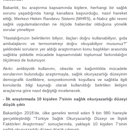
Bakanlık, bu araştırma kapsamında kişilere, herhangi bir sağlık
sorunu yaşadığında hangi kanallara başvurduğu, nasıl hareket
ettiği, Merkezi Hekim Randevu Sistemi (MHRS), e-Nabız gibi resmi
sağlık uygulamalarından ne ölçüde haberdar olduğuna yönelik
sorular yöneltiyor.
"Hastalığınızın belirtilerini biliyor, ilaçları doğru kullanabiliyor, gıda
ambalajlarını ve termometreyi doğru okuyabiliyor musunuz?"
şeklindeki soruların yer aldığı araştırmanın konu başlıkları arasında
sağlıkta şiddetle mücadele kapsamındaki toplumsal farkındalığın
ölçülmesi de bulunuyor.
Akılcı antibiyotik kullanımı, obezite ve bağımlılıkla mücadele
sorularının bulunduğu araştırmayla, sağlık okuryazarlığı düzeyinin
demografik özelliklere, sosyoekonomik koşullara ve sağlıkla ilgili
konularda bilgi kaynağı olarak kullanıldığı belirtilen iletişim
araçlarına göre nasıl değiştiği incelenecek.
- İlk araştırmada 10 kişiden 7'sinin sağlık okuryazarlığı düzeyi
düşük çıktı
Bakanlığın 2018'de, ülke genelini temsil eden 9 bin 980 haneyle
gerçekleştirdiği "Türkiye Sağlık Okuryazarlığı Düzeyi ve İlişkili
Faktörleri Araştırması" sonuçlarında, yaklaşık 10 kişiden 7'sinin
sağlık okuryazarlığı düzeyi düşük çıkmıştı.