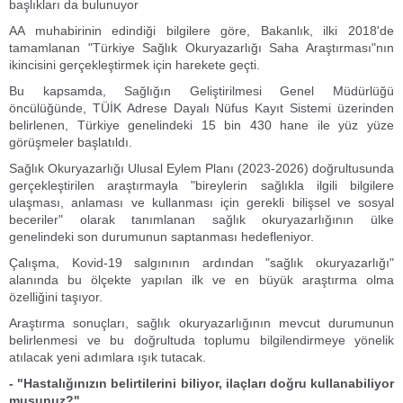
başlıkları da bulunuyor
AA muhabirinin edindiği bilgilere göre, Bakanlık, ilki 2018'de
tamamlanan "Türkiye Sağlık Okuryazarlığı Saha Araştırması"nın
ikincisini gerçekleştirmek için harekete geçti.
Bu kapsamda, Sağlığın Geliştirilmesi Genel Müdürlüğü
öncülüğünde, TÜİK Adrese Dayalı Nüfus Kayıt Sistemi üzerinden
belirlenen, Türkiye genelindeki 15 bin 430 hane ile yüz yüze
görüşmeler başlatıldı.
Sağlık Okuryazarlığı Ulusal Eylem Planı (2023-2026) doğrultusunda
gerçekleştirilen araştırmayla "bireylerin sağlıkla ilgili bilgilere
ulaşması, anlaması ve kullanması için gerekli bilişsel ve sosyal
beceriler" olarak tanımlanan sağlık okuryazarlığının ülke
genelindeki son durumunun saptanması hedefleniyor.
Çalışma, Kovid-19 salgınının ardından "sağlık okuryazarlığı"
alanında bu ölçekte yapılan ilk ve en büyük araştırma olma
özelliğini taşıyor.
Araştırma sonuçları, sağlık okuryazarlığının mevcut durumunun
belirlenmesi ve bu doğrultuda toplumu bilgilendirmeye yönelik
atılacak yeni adımlara ışık tutacak.
- "Hastalığınızın belirtilerini biliyor, ilaçları doğru kullanabiliyor
musunuz?"