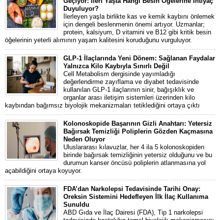
Geçiyor: İleri Yaşta Hangi Besin Öğelerine İhtiyaç
Duyuluyor?
İlerleyen yaşla birlikte kas ve kemik kaybını önlemek
için dengeli beslenmenin önemi artıyor. Uzmanlar;
protein, kalsiyum, D vitamini ve B12 gibi kritik besin
öğelerinin yeterli alımının yaşam kalitesini koruduğunu vurguluyor.
GLP-1 İlaçlarında Yeni Dönem: Sağlanan Faydalar
Yalnızca Kilo Kaybıyla Sınırlı Değil
Cell Metabolism dergisinde yayımladığı
değerlendirme zayıflama ve diyabet tedavisinde
kullanılan GLP-1 ilaçlarının sinir, bağışıklık ve
organlar arası iletişim sistemleri üzerinden kilo
kaybından bağımsız biyolojik mekanizmaları tetiklediğini ortaya çıktı
Kolonoskopide Başarının Gizli Anahtarı: Yetersiz
Bağırsak Temizliği Poliplerin Gözden Kaçmasına
Neden Oluyor
Uluslararası kılavuzlar, her 4 ila 5 kolonoskopiden
birinde bağırsak temizliğinin yetersiz olduğunu ve bu
durumun kanser öncüsü poliplerin atlanmasına yol
açabildiğini ortaya koyuyor.
FDA’dan Narkolepsi Tedavisinde Tarihi Onay:
Oreksin Sistemini Hedefleyen İlk İlaç Kullanıma
Sunuldu
ABD Gıda ve İlaç Dairesi (FDA), Tip 1 narkolepsi