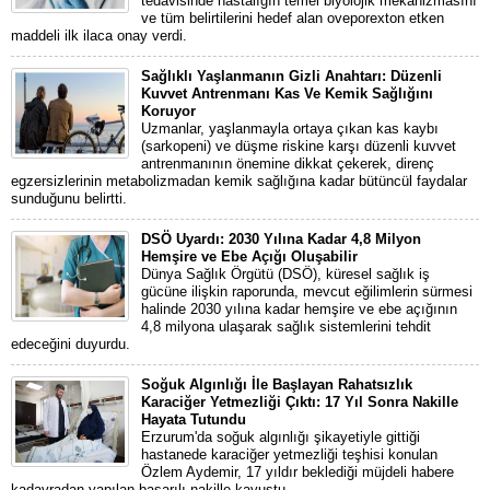
tedavisinde hastalığın temel biyolojik mekanizmasını
ve tüm belirtilerini hedef alan oveporexton etken
maddeli ilk ilaca onay verdi.
Sağlıklı Yaşlanmanın Gizli Anahtarı: Düzenli
Kuvvet Antrenmanı Kas Ve Kemik Sağlığını
Koruyor
Uzmanlar, yaşlanmayla ortaya çıkan kas kaybı
(sarkopeni) ve düşme riskine karşı düzenli kuvvet
antrenmanının önemine dikkat çekerek, direnç
egzersizlerinin metabolizmadan kemik sağlığına kadar bütüncül faydalar
sunduğunu belirtti.
DSÖ Uyardı: 2030 Yılına Kadar 4,8 Milyon
Hemşire ve Ebe Açığı Oluşabilir
Dünya Sağlık Örgütü (DSÖ), küresel sağlık iş
gücüne ilişkin raporunda, mevcut eğilimlerin sürmesi
halinde 2030 yılına kadar hemşire ve ebe açığının
4,8 milyona ulaşarak sağlık sistemlerini tehdit
edeceğini duyurdu.
Soğuk Algınlığı İle Başlayan Rahatsızlık
Karaciğer Yetmezliği Çıktı: 17 Yıl Sonra Nakille
Hayata Tutundu
Erzurum'da soğuk algınlığı şikayetiyle gittiği
hastanede karaciğer yetmezliği teşhisi konulan
Özlem Aydemir, 17 yıldır beklediği müjdeli habere
kadavradan yapılan başarılı nakille kavuştu.