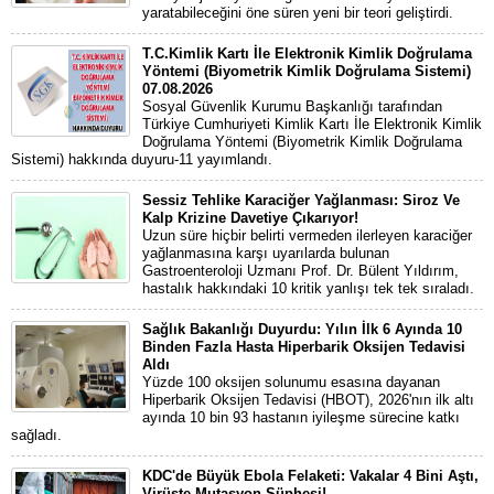
yaratabileceğini öne süren yeni bir teori geliştirdi.
T.C.Kimlik Kartı İle Elektronik Kimlik Doğrulama
Yöntemi (Biyometrik Kimlik Doğrulama Sistemi)
07.08.2026
Sosyal Güvenlik Kurumu Başkanlığı tarafından
Türkiye Cumhuriyeti Kimlik Kartı İle Elektronik Kimlik
Doğrulama Yöntemi (Biyometrik Kimlik Doğrulama
Sistemi) hakkında duyuru-11 yayımlandı.
Sessiz Tehlike Karaciğer Yağlanması: Siroz Ve
Kalp Krizine Davetiye Çıkarıyor!
Uzun süre hiçbir belirti vermeden ilerleyen karaciğer
yağlanmasına karşı uyarılarda bulunan
Gastroenteroloji Uzmanı Prof. Dr. Bülent Yıldırım,
hastalık hakkındaki 10 kritik yanlışı tek tek sıraladı.
Sağlık Bakanlığı Duyurdu: Yılın İlk 6 Ayında 10
Binden Fazla Hasta Hiperbarik Oksijen Tedavisi
Aldı
Yüzde 100 oksijen solunumu esasına dayanan
Hiperbarik Oksijen Tedavisi (HBOT), 2026'nın ilk altı
ayında 10 bin 93 hastanın iyileşme sürecine katkı
sağladı.
KDC'de Büyük Ebola Felaketi: Vakalar 4 Bini Aştı,
Virüste Mutasyon Şüphesi!