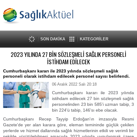
SON DAKİKA
KATEGORİLER
2023 YILINDA 27 BİN SÖZLEŞMELİ SAĞLIK PERSONELİ
İSTİHDAM EDİLECEK
Cumhurbaşkanı kararı ile 2023 yılında sözleşmeli sağlık
personeli olarak istihdam edilecek personel sayısı belirlendi.
06 Aralık 2022 Salı 20:18
Cumhurbaşkanı kararı ile 2023 yılında
istihdam edilecek 27 bin sözleşmeli sağlık
personelinden 23 bin 585'i uzman tabip, 3
bin 224'ü tabip, 146'sı ebe olacak.
Cumhurbaşkanı Recep Tayyip Erdoğan'ın imzasıyla Resmi
Gazete'de yer alan karara göre, eleman temininde güçlük çekilen
yerlerde ve hizmet dallarında sağlık hizmetlerinin etkili ve verimli bir
şekilde yürütülebilmesi amacıyla 2023 yılında uygulanmak üzere