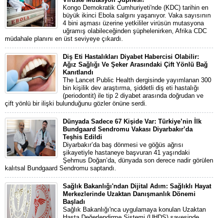
Kongo Demokratik Cumhuriyeti'nde (KDC) tarihin en
büyük ikinci Ebola salgını yaşanıyor. Vaka sayısının
4 bini aşması üzerine yetkililer virüsün mutasyona
uğramış olabileceğinden şüphelenirken, Afrika CDC
müdahale planını en üst seviyeye çıkardı.
Diş Eti Hastalıkları Diyabet Habercisi Olabilir:
Ağız Sağlığı Ve Şeker Arasındaki Çift Yönlü Bağ
Kanıtlandı
The Lancet Public Health dergisinde yayımlanan 300
bin kişilik dev araştırma, şiddetli diş eti hastalığı
(periodontit) ile tip 2 diyabet arasında doğrudan ve
çift yönlü bir ilişki bulunduğunu gözler önüne serdi.
Dünyada Sadece 67 Kişide Var: Türkiye’nin İlk
Bundgaard Sendromu Vakası Diyarbakır’da
Teşhis Edildi
Diyarbakır’da baş dönmesi ve göğüs ağrısı
şikayetiyle hastaneye başvuran 41 yaşındaki
Şehmus Doğan’da, dünyada son derece nadir görülen
kalıtsal Bundgaard Sendromu saptandı.
Sağlık Bakanlığı'ndan Dijital Adım: Sağlıklı Hayat
Merkezlerinde Uzaktan Danışmanlık Dönemi
Başladı
Sağlık Bakanlığı'nca uygulamaya konulan Uzaktan
Hasta Değerlendirme Sistemi (UHDS) sayesinde