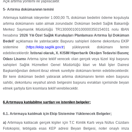
Açık artırma yöntemi ile yapılacaktır.
5- Artırma dokümanının temini
Artırmaya katılmak isteyenler 1.000,00 TL doküman bedelini ödeme koşuluyla
artırma dokümanını satın almak zorundadır. Doküman bedeli Sağlık Bakanlığı
Merkez Saymanlık Müdürlüğü TR130000100100000350154031 nolu IBAN
hesabına ‘
2026 Yılı
Özel Sağlık Kuruluşları Planlaması Artırma
İşi Doküman
Bedeli’
açıklaması ile yatırılacaktır. Başvuru sahipleri ödeme dekontunu EKİP
sistemine (
https://ekip.saglik.gov.tr
)
yükleyerek dokümanı temin
edebileceklerdir.
İstisnai olarak,
X. KISIM Hiperbarik Oksijen Tedavisi Basınç
Odası Lisansı
Artırma işine teklif verecek olan gerçek veya tüzel kişi başvuru
sahipleri Sağlık Hizmetleri Genel Müdürlüğü İdari ve Mali İşler Dairesi
Başkanlığından dekont ibraz etmek suretiyle dokümanı temin edebileceklerdir.
Bir kere doküman bedeli yatırarak artırma dokümanını temin eden başvuru
sahibi, dekontunu veyahut alındı belgesini başvuru evrakları içerisinde beyan
etmek şartıyla tüm kısımlara teklif verebilecektir.
6.Artırmaya katılabilme şartları ve istenilen belgeler;
6.1. Artırmaya katılmak için Ekip Sistemine Yüklenecek Belgeler;
a)
Artırmaya katılacak gerçek kişiler için T.C Kimlik Kartı veya Nüfus Cüzdanı
Fotokopisi, tebligata esas KEP adresi Beyan Belgesi, noter onaylı imza