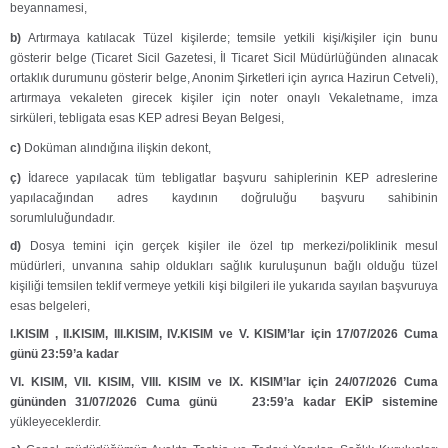
beyannamesi,
b)
Artırmaya katılacak Tüzel kişilerde;
temsile yetkili kişi/kişiler için bunu
gösterir belge (Ticaret Sicil Gazetesi, İl Ticaret Sicil Müdürlüğünden alınacak
ortaklık durumunu gösterir belge, Anonim Şirketleri için ayrıca Hazirun Cetveli),
artırmaya vekaleten girecek kişiler için noter onaylı Vekaletname, imza
sirküleri, tebligata esas KEP adresi Beyan Belgesi,
c)
Doküman alındığına ilişkin dekont,
ç)
İdarece yapılacak tüm tebligatlar başvuru sahiplerinin KEP adreslerine
yapılacağından adres kaydının doğruluğu başvuru sahibinin
sorumluluğundadır.
d)
Dosya temini için gerçek kişiler ile özel tıp merkezi/poliklinik mesul
müdürleri, unvanına sahip oldukları sağlık kuruluşunun bağlı olduğu tüzel
kişiliği temsilen teklif vermeye yetkili kişi bilgileri ile yukarıda sayılan başvuruya
esas belgeleri,
I.KISIM , II.KISIM, III.KISIM, IV.KISIM ve V. KISIM’lar için
17/07/2026 Cuma
günü 23:59’a kadar
VI. KISIM, VII. KISIM, VIII. KISIM ve IX. KISIM’lar için 24/07/2026 Cuma
gününden 31/07/2026 Cuma günü 23:59’a kadar EKİP sistemine
yükleyeceklerdir.