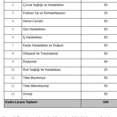
2
Çocuk Sağlığı ve Hastalıkları
50
3
Fiziksel Tıp ve Rehabilitasyon
25
4
Genel Cerrahi
50
5
Göz Hastalıkları
50
6
İç Hastalıkları
50
7
Kadın Hastalıkları ve Doğum
50
8
Ortopedi Ve Travmatoloji
50
9
Radyoloji
40
10
Ruh Sağlığı Ve Hastalıkları
25
11
Tıbbi Biyokimya
50
12
Tıbbi Mikrobiyoloji
50
13
Üroloji
50
Kadro Lisans Toplamı
590