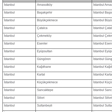
İstanbul
Arnavutköy
İstanbul Arnav
İstanbul
Başakşehir
İstanbul Başak
İstanbul
Büyükçekmece
İstanbul Büyü
İstanbul
Çatalca
İstanbul Çatal
İstanbul
Çekmeköy
İstanbul Çekm
İstanbul
Esenler
İstanbul Esenl
İstanbul
Eyüpsultan
İstanbul Eyüps
İstanbul
Güngören
İstanbul Güng
İstanbul
Kağıthane
İstanbul Kağıt
İstanbul
Kartal
İstanbul Karta
İstanbul
Küçükçekmece
İstanbul Küçü
İstanbul
Sancaktepe
İstanbul Sanc
İstanbul
Silivri
İstanbul Silivr
İstanbul
Sultanbeyli
İstanbul Sulta