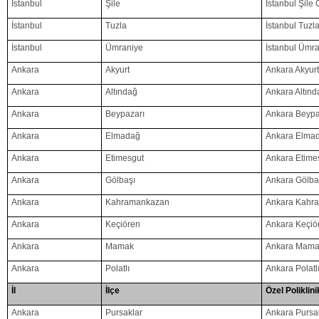
İstanbul
Şile
İstanbul Şile 
İstanbul
Tuzla
İstanbul Tuzla
İstanbul
Ümraniye
İstanbul Ümra
Ankara
Akyurt
Ankara Akyurt 
Ankara
Altındağ
Ankara Altında
Ankara
Beypazarı
Ankara Beypaz
Ankara
Elmadağ
Ankara Elmada
Ankara
Etimesgut
Ankara Etimes
Ankara
Gölbaşı
Ankara Gölbaş
Ankara
Kahramankazan
Ankara Kahra
Ankara
Keçiören
Ankara Keçiör
Ankara
Mamak
Ankara Mamak 
Ankara
Polatlı
Ankara Polatlı
İl
İlçe
Özel Poliklini
Ankara
Pursaklar
Ankara Pursak