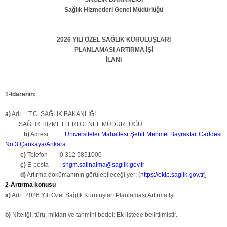
Sağlık Hizmetleri Genel Müdürlüğü
2026 YILI ÖZEL SAĞLIK KURULUŞLARI
PLANLAMASI ARTIRMA İŞİ
İLANI
1-İdarenin;
a)
Adı : T.C. SAĞLIK BAKANLIĞI
SAĞLIK HİZMETLERİ GENEL MÜDÜRLÜĞÜ
b)
Adresi :
Üniversiteler Mahallesi Şehit Mehmet Bayraktar Caddesi
No:3 Çankaya/Ankara
c)
Telefon :0
312 5851000
ç)
E-posta :
shgm.satinalma@saglik.gov.tr
d)
Artırma dokümanının görülebileceği yer:
(
https://ekip.saglik.gov.tr
)
2-Artırma konusu
a)
Adı :
2026 Yılı Özel Sağlık Kuruluşları Planlaması Artırma İşi
b)
Niteliği, türü, miktarı ve tahmini bedel: Ek listede belirtilmiştir.