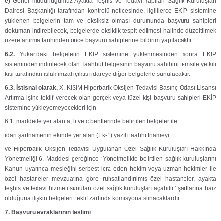
e)
Genel müdürlüğümüz Ayakta Teşhis ve Tedavi Yapılan Sağlık Kuruluşları
Dairesi Başkanlığı tarafından kontrolü neticesinde, ilgililerce EKİP sistemine
yüklenen belgelerin tam ve eksiksiz olması durumunda başvuru sahipleri
doküman indirebilecek, belgelerde eksiklik tespit edilmesi halinde düzeltilmek
üzere artırma tarihinden önce başvuru sahiplerine bildirim yapılacaktır.
6.2.
Yukarıdaki belgelerin EKİP sistemine yüklenmesinden sonra EKİP
sisteminden indirilecek olan Taahhüt belgesinin başvuru sahibini temsile yetkili
kişi tarafından ıslak imzalı çıktısı idareye diğer belgelerle sunulacaktır.
6.3. İstisnai olarak,
X. KISIM Hiperbarik Oksijen Tedavisi Basınç Odası Lisansı
Artırma işine teklif verecek olan gerçek veya tüzel kişi başvuru sahipleri EKİP
sistemine yükleyemeyecekleri için
6.1. maddede yer alan a, b ve c bentlerinde belirtilen belgeler ile
idari şartnamenin ekinde yer alan (Ek-1) yazılı taahhütnameyi
ve Hiperbarik Oksijen Tedavisi Uygulanan Özel Sağlık Kuruluşları Hakkında
Yönetmeliği 6. Maddesi gereğince ‘
Yönetmelikte belirtilen sağlık kuruluşlarını
Kanun uyarınca mesleğini serbest icra eden hekim veya uzman hekimler ile
özel hastaneler mevzuatına göre ruhsatlandırılmış özel hastaneler, ayakta
teşhis ve tedavi hizmeti sunulan özel sağlık kuruluşları açabilir.
’ şartlarına haiz
olduğuna ilişkin belgeleri teklif zarfında komisyona sunacaklardır.
7.
Başvuru evraklarının teslimi