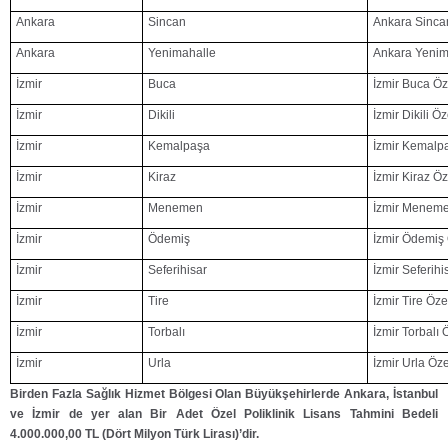
Ankara
Sincan
Ankara Sincan
Ankara
Yenimahalle
Ankara Yenima
İzmir
Buca
İzmir Buca Öze
İzmir
Dikili
İzmir Dikili Öz
İzmir
Kemalpaşa
İzmir Kemalpa
İzmir
Kiraz
İzmir Kiraz Öz
İzmir
Menemen
İzmir Menemen
İzmir
Ödemiş
İzmir Ödemiş 
İzmir
Seferihisar
İzmir Seferihi
İzmir
Tire
İzmir Tire Özel
İzmir
Torbalı
İzmir Torbalı 
İzmir
Urla
İzmir Urla Öze
Birden Fazla Sağlık Hizmet Bölgesi Olan Büyükşehirlerde Ankara, İstanbul
ve İzmir de yer alan Bir Adet Özel Poliklinik Lisans Tahmini Bedeli
4.000.000,00 TL (Dört Milyon Türk Lirası)’dir.