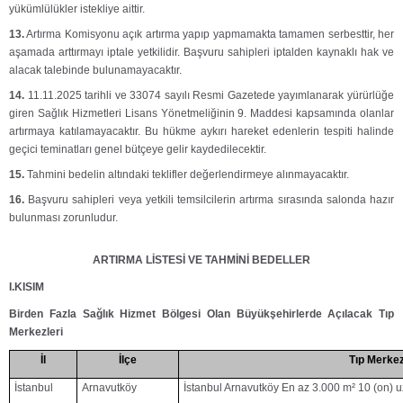
yükümlülükler istekliye aittir.
13.
Artırma Komisyonu açık artırma yapıp yapmamakta tamamen serbesttir, her
aşamada arttırmayı iptale yetkilidir. Başvuru sahipleri iptalden kaynaklı hak ve
alacak talebinde bulunamayacaktır.
14.
11.11.2025 tarihli ve 33074 sayılı Resmi Gazetede yayımlanarak yürürlüğe
giren Sağlık Hizmetleri Lisans Yönetmeliğinin 9. Maddesi kapsamında olanlar
artırmaya katılamayacaktır. Bu hükme aykırı hareket edenlerin tespiti halinde
geçici teminatları genel bütçeye gelir kaydedilecektir.
15.
Tahmini bedelin altındaki teklifler değerlendirmeye alınmayacaktır.
16.
Başvuru sahipleri veya yetkili temsilcilerin artırma sırasında salonda hazır
bulunması zorunludur.
ARTIRMA LİSTESİ VE TAHMİNİ BEDELLER
I.KISIM
Birden Fazla Sağlık Hizmet Bölgesi Olan Büyükşehirlerde Açılacak Tıp
Merkezleri
İl
İlçe
Tıp Merkez
İstanbul
Arnavutköy
İstanbul Arnavutköy En az 3.000 m² 10 (on) 