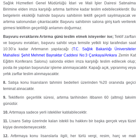
Sağlık Hizmetleri Genel Müdürlüğü İdari ve Mali İşler Dairesi Satınalma
Birimine elden imza karşılığı artırma tarihine kadar teslim edebileceklerdir. Bu
belgelerin eksikliği halinde başvuru sahibinin teklifi geçerli sayılmayacak ve
artırma salonundan çıkarılacaktır. Başvuru sahibinin salona giriş kartı verilerek
girmesi teklifinin geçerliliği anlamını doğurmaz.
Başvuru evraklarını Artırma günü teslim etmek isteyenler ise;
Teklif zarfları
ve başvuru evrakları, başvuru sahibi veya temsile yetkili kişi tarafından saat
10:30’a kadar Artırmanın yapılacağı (
T.C. Sağlık Bakanlığı Üniversiteler
Mahallesi Şehit Mehmet Bayraktar Caddesi No:3 Çankaya/Ankara
Zemin Kat
Eğitim Konferans Salonu
) salonda elden imza karşılığı teslim edilecek olup;
posta ile yapılan başvurular işleme alınmayacaktır. Kapağı açık, yıpranmış veya
yırtık zarflar teslim alınmayacaktır.
8.
Satışa konu lisansların tahmini bedelleri üzerinden %20 oranında geçici
teminat alınacaktır.
9.
Tekliflerin geçerlilik süresi, artırma tarihinden itibaren 60 (altmış) takvim
günüdür.
10.
Artırmaya sadece yerli istekliler katılabilecektir.
11.
Lisans Satışı üzerinde kalan istekli bu hakkını bir başka gerçek veya tüzel
kişiye devredemeyecektir.
12.
Arttırmaya konu lisanslarla ilgili, her türlü vergi, resim, harç ve mali