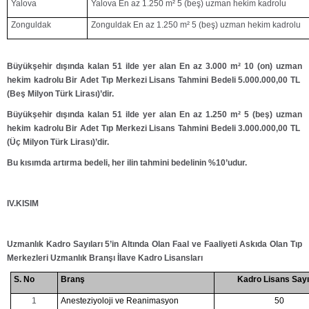
Yalova
Yalova En az 1.250 m² 5 (beş) uzman hekim kadrolu
Zonguldak
Zonguldak En az 1.250 m² 5 (beş) uzman hekim kadrolu
Büyükşehir dışında kalan 51 ilde yer alan En az 3.000 m² 10 (on) uzman
hekim kadrolu
Bir Adet Tıp Merkezi Lisans Tahmini Bedeli 5.000.000,00 TL
(Beş Milyon Türk Lirası)’dir.
Büyükşehir dışında kalan 51 ilde yer alan En az 1.250 m² 5 (beş) uzman
hekim kadrolu
Bir Adet Tıp Merkezi Lisans Tahmini Bedeli 3.000.000,00 TL
(Üç Milyon Türk Lirası)’dir.
Bu kısımda artırma bedeli, her ilin tahmini bedelinin %10’udur.
IV.KISIM
Uzmanlık Kadro Sayıları 5’in Altında Olan Faal ve Faaliyeti Askıda Olan Tıp
Merkezleri Uzmanlık Branşı İlave Kadro Lisansları
S. No
Branş
Kadro Lisans Sayı
1
Anesteziyoloji ve Reanimasyon
50