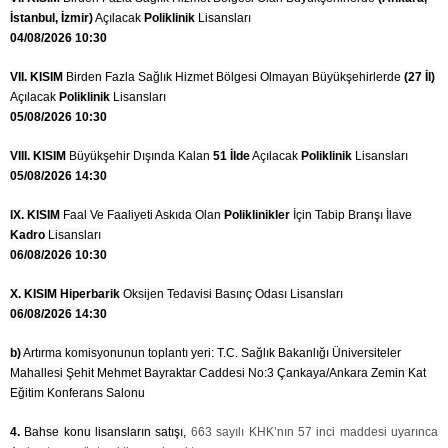
İstanbul, İzmir)
Açılacak
Poliklinik
Lisansları
04/08/2026 10:30
VII. KISIM
Birden Fazla Sağlık Hizmet Bölgesi Olmayan Büyükşehirlerde
(27 İl)
Açılacak
Poliklinik
Lisansları
05/08/2026 10:30
VIII. KISIM
Büyükşehir Dışında Kalan
51 İlde
Açılacak
Poliklinik
Lisansları
05/08/2026 14:30
IX. KISIM
Faal Ve Faaliyeti Askıda Olan
Poliklinikler
İçin Tabip Branşı İlave
Kadro
Lisansları
06/08/2026 10:30
X. KISIM
Hiperbarik
Oksijen Tedavisi Basınç Odası Lisansları
06/08/2026 14:30
b)
Artırma komisyonunun toplantı yeri:
T.C. Sağlık Bakanlığı Üniversiteler
Mahallesi Şehit Mehmet Bayraktar Caddesi No:3 Çankaya/Ankara
Zemin Kat
Eğitim Konferans Salonu
4.
Bahse konu lisansların satışı,
663 sayılı KHK’nın 57 inci maddesi uyarınca