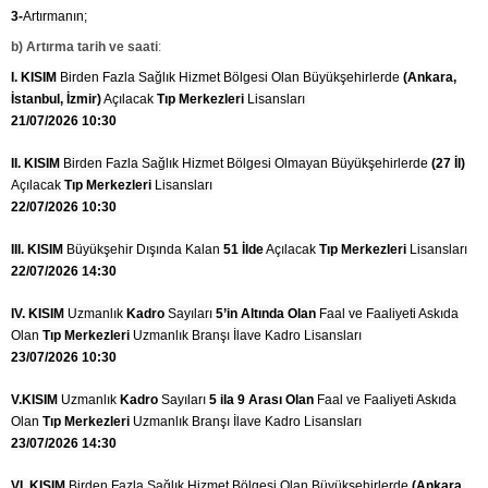
3-
Artırmanın;
b)
Artırma tarih ve saati
:
I. KISIM
Birden Fazla Sağlık Hizmet Bölgesi Olan Büyükşehirlerde
(Ankara,
İstanbul, İzmir)
Açılacak
Tıp Merkezleri
Lisansları
21/07/2026 10:30
II. KISIM
Birden Fazla Sağlık Hizmet Bölgesi Olmayan Büyükşehirlerde
(27 İl)
Açılacak
Tıp Merkezleri
Lisansları
22/07/2026 10:30
III. KISIM
Büyükşehir Dışında Kalan
51 İlde
Açılacak
Tıp Merkezleri
Lisansları
22/07/2026 14:30
IV. KISIM
Uzmanlık
Kadro
Sayıları
5’in Altında Olan
Faal ve Faaliyeti Askıda
Olan
Tıp Merkezleri
Uzmanlık Branşı İlave Kadro Lisansları
23/07/2026 10:30
V.KISIM
Uzmanlık
Kadro
Sayıları
5 ila 9 Arası Olan
Faal ve Faaliyeti Askıda
Olan
Tıp Merkezleri
Uzmanlık Branşı İlave Kadro Lisansları
23/07/2026 14:30
VI. KISIM
Birden Fazla Sağlık Hizmet Bölgesi Olan Büyükşehirlerde
(Ankara,