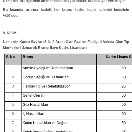
Uzmanlık Branşlarının tahmini bedelleri yukarıdaki tabloda yer verilmiştir.
Bu kısımda artırma bedeli, her branş kadro lisans tahmini bedelinin
%10’udur.
V. KISIM
Uzmanlık Kadro Sayıları 5 ila 9 Arası Olan Faal ve Faaliyeti Askıda Olan Tıp
Merkezleri Uzmanlık Branşı İlave Kadro Lisansları
S. No
Branş
Kadro Lisans Sa
1
Anesteziyoloji ve Reanimasyon
50
2
Çocuk Sağlığı ve Hastalıkları
50
3
Fiziksel Tıp ve Rehabilitasyon
25
4
Genel Cerrahi
50
5
Göz Hastalıkları
50
6
İç Hastalıkları
50
7
Kadın Hastalıkları ve Doğum
50