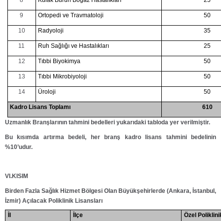
8
Kulak Burun Boğaz Hastalıkları
25
9
Ortopedi ve Travmatoloji
50
10
Radyoloji
35
11
Ruh Sağlığı ve Hastalıkları
25
12
Tıbbi Biyokimya
50
13
Tıbbi Mikrobiyoloji
50
14
Üroloji
50
Kadro Lisans Toplamı
610
Uzmanlık Branşlarının tahmini bedelleri yukarıdaki tabloda yer verilmiştir.
Bu kısımda artırma bedeli, her branş kadro lisans tahmini bedelinin
%10’udur.
VI.KISIM
Birden Fazla Sağlık Hizmet Bölgesi Olan Büyükşehirlerde (Ankara, İstanbul,
İzmir) Açılacak Poliklinik Lisansları
İl
İlçe
Özel Poliklini