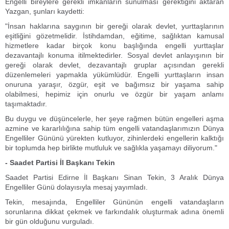
Engelli bireylere gerekli imkanların sunulması gerektiğini aktaran
Yazgan, şunları kaydetti:
"İnsan haklarına saygının bir gereği olarak devlet, yurttaşlarının
eşitliğini gözetmelidir. İstihdamdan, eğitime, sağlıktan kamusal
hizmetlere kadar birçok konu başlığında engelli yurttaşlar
dezavantajlı konuma itilmektedirler. Sosyal devlet anlayışının bir
gereği olarak devlet, dezavantajlı gruplar açısından gerekli
düzenlemeleri yapmakla yükümlüdür. Engelli yurttaşların insan
onuruna yaraşır, özgür, eşit ve bağımsız bir yaşama sahip
olabilmesi, hepimiz için onurlu ve özgür bir yaşam anlamı
taşımaktadır.
Bu duygu ve düşüncelerle, her şeye rağmen bütün engelleri aşma
azmine ve kararlılığına sahip tüm engelli vatandaşlarımızın Dünya
Engelliler Gününü yürekten kutluyor, zihinlerdeki engellerin kalktığı
bir toplumda hep birlikte mutluluk ve sağlıkla yaşamayı diliyorum."
- Saadet Partisi İl Başkanı Tekin
Saadet Partisi Edirne İl Başkanı Sinan Tekin, 3 Aralık Dünya
Engelliler Günü dolayısıyla mesaj yayımladı.
Tekin, mesajında, Engelliler Gününün engelli vatandaşların
sorunlarına dikkat çekmek ve farkındalık oluşturmak adına önemli
bir gün olduğunu vurguladı.