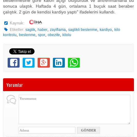
Beslenmesine göre kalori açığı oluşturduk ve antrenmanlarla bu
sonuca ulaştık. Haftada 4 gün, ortalama 1 buçuk saat beraber
çalıştık. 2 gün de kendisi kardiyo yaptı" ifadelerini kullandı.
Kaynak:
,
,
,
,
,
Etiketler:
saglik
haber
zayiflama
saglikli beslenme
kardiyo
kilo
,
,
,
,
kontrolu
beslenme
spor
obezite
kilolu
Yorumlar