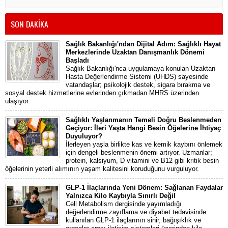
SON DAKİKA
Sağlık Bakanlığı'ndan Dijital Adım: Sağlıklı Hayat
Merkezlerinde Uzaktan Danışmanlık Dönemi
Başladı
Sağlık Bakanlığı'nca uygulamaya konulan Uzaktan
Hasta Değerlendirme Sistemi (UHDS) sayesinde
vatandaşlar; psikolojik destek, sigara bırakma ve
sosyal destek hizmetlerine evlerinden çıkmadan MHRS üzerinden
ulaşıyor.
Sağlıklı Yaşlanmanın Temeli Doğru Beslenmeden
Geçiyor: İleri Yaşta Hangi Besin Öğelerine İhtiyaç
Duyuluyor?
İlerleyen yaşla birlikte kas ve kemik kaybını önlemek
için dengeli beslenmenin önemi artıyor. Uzmanlar;
protein, kalsiyum, D vitamini ve B12 gibi kritik besin
öğelerinin yeterli alımının yaşam kalitesini koruduğunu vurguluyor.
GLP-1 İlaçlarında Yeni Dönem: Sağlanan Faydalar
Yalnızca Kilo Kaybıyla Sınırlı Değil
Cell Metabolism dergisinde yayımladığı
değerlendirme zayıflama ve diyabet tedavisinde
kullanılan GLP-1 ilaçlarının sinir, bağışıklık ve