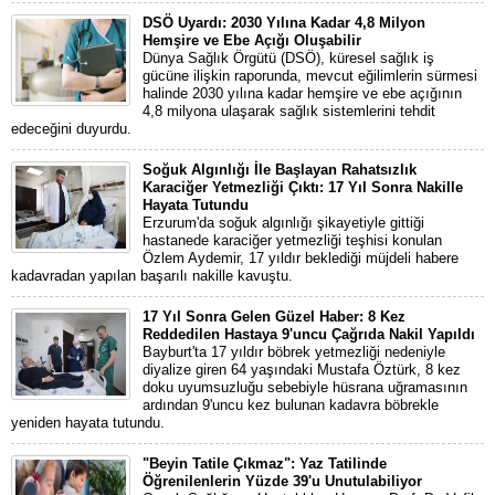
DSÖ Uyardı: 2030 Yılına Kadar 4,8 Milyon
Hemşire ve Ebe Açığı Oluşabilir
Dünya Sağlık Örgütü (DSÖ), küresel sağlık iş
gücüne ilişkin raporunda, mevcut eğilimlerin sürmesi
halinde 2030 yılına kadar hemşire ve ebe açığının
4,8 milyona ulaşarak sağlık sistemlerini tehdit
edeceğini duyurdu.
Soğuk Algınlığı İle Başlayan Rahatsızlık
Karaciğer Yetmezliği Çıktı: 17 Yıl Sonra Nakille
Hayata Tutundu
Erzurum'da soğuk algınlığı şikayetiyle gittiği
hastanede karaciğer yetmezliği teşhisi konulan
Özlem Aydemir, 17 yıldır beklediği müjdeli habere
kadavradan yapılan başarılı nakille kavuştu.
17 Yıl Sonra Gelen Güzel Haber: 8 Kez
Reddedilen Hastaya 9'uncu Çağrıda Nakil Yapıldı
Bayburt'ta 17 yıldır böbrek yetmezliği nedeniyle
diyalize giren 64 yaşındaki Mustafa Öztürk, 8 kez
doku uyumsuzluğu sebebiyle hüsrana uğramasının
ardından 9'uncu kez bulunan kadavra böbrekle
yeniden hayata tutundu.
"Beyin Tatile Çıkmaz": Yaz Tatilinde
Öğrenilenlerin Yüzde 39'u Unutulabiliyor