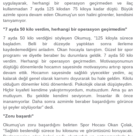
uygulayarak, herhangi bir operasyon geçirmeden ve ilaç
kullanmadan 7 ayda 125 kilodan 75 kiloya kadar düştü. Büyük
azimle spora devam eden Okumuş'un son halini görenler, kendisini
tanıyamıyor.
"7 ayda 50 kilo verdim, herhangi bir operasyon geçirmedim"
7 ayda 50 kilo verdiğini söyleyen Okumuş, "125 kiloyla sürece
başladım. Belli bir düzeyde yaptıktan sonra ilerleme
kaydedemediğimi anladım. Okan hocayla tanıştım. Güzel bir spor
programı ve diyetle beraber bu durumlara geldik. 7 ayda 50 kilo
verdim. Herhangi bir operasyon geçirmedim. Motivasyonumun
düştüğü dönemlerde hocamın sayesinde motivasyonu artırıp spora
devam ettik. Hocamın sayesinde sağlıklı yiyecekler yedim, aç
kalarak değil genel olarak karnımı doyurarak bu hale geldim. Kilolu
olduğum dönemler kötü dönemlerdi. Psikolojik olarak düşüşteydim.
Hiçbir kıyafeti kendime yakıştırmıyordum, mutsuzdum. Ama şu an
mutluyum. Bu şekilde kendimi seviyorum. İnsanlar ilk önce
inanamıyorlar. Daha sonra azmimle beraber başardığımı görünce
iyi şeyler söylüyorlar" dedi.
"Zoru başardı"
Okumuş'un zoru başardığını belirten Spor Hocası Okan Çolak,
"Sağlıklı beslendiği sürece bu kilosunu ve görüntüsünü koruyacak.