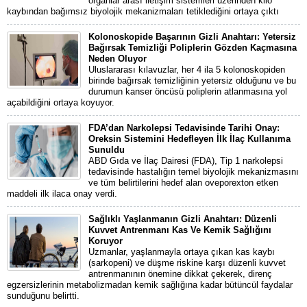
organlar arası iletişim sistemleri üzerinden kilo
kaybından bağımsız biyolojik mekanizmaları tetiklediğini ortaya çıktı
Kolonoskopide Başarının Gizli Anahtarı: Yetersiz
Bağırsak Temizliği Poliplerin Gözden Kaçmasına
Neden Oluyor
Uluslararası kılavuzlar, her 4 ila 5 kolonoskopiden
birinde bağırsak temizliğinin yetersiz olduğunu ve bu
durumun kanser öncüsü poliplerin atlanmasına yol
açabildiğini ortaya koyuyor.
FDA’dan Narkolepsi Tedavisinde Tarihi Onay:
Oreksin Sistemini Hedefleyen İlk İlaç Kullanıma
Sunuldu
ABD Gıda ve İlaç Dairesi (FDA), Tip 1 narkolepsi
tedavisinde hastalığın temel biyolojik mekanizmasını
ve tüm belirtilerini hedef alan oveporexton etken
maddeli ilk ilaca onay verdi.
Sağlıklı Yaşlanmanın Gizli Anahtarı: Düzenli
Kuvvet Antrenmanı Kas Ve Kemik Sağlığını
Koruyor
Uzmanlar, yaşlanmayla ortaya çıkan kas kaybı
(sarkopeni) ve düşme riskine karşı düzenli kuvvet
antrenmanının önemine dikkat çekerek, direnç
egzersizlerinin metabolizmadan kemik sağlığına kadar bütüncül faydalar
sunduğunu belirtti.