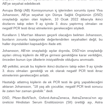
AB'ye seyahat edebilecek
Avrupa Birliği (AB) Komisyonunun iç işlerinden sorumlu üyesi Ylva
Johansson, AB'ye seyahat için Dünya Sağlık Örgütünün (DSÖ)
onayladığı aşıları olan kişilerin, 10 Ocak 2022 itibarıyla ikinci
dozlarını takip eden 9 ay içinde 3. dozu yaptırmış olmaları ve
negatif PCR testi ibraz etmelerinin gerekeceğini söyledi.
Kuralların 1 Mart'tan itibaren geçerli olacağını belirten Johansson,
bunların zorunlu kategoride değerlendirilen seyahatleri değil, bu
haller dışındakileri kapsadığını ifade etti.
Johansson, AB'nin onayladığı aşılar dışında, DSÖ'nün onayladığı
aşıları olmuş kişilerin de AB'ye girmesi gerektiğine karar verildiğini,
önceden bunun üye ülkelerin inisiyatifinde olduğunu anımsattı.
AB yetkilisi, ancak bu kişilerin ikinci dozlarını takip eden 9 ay içinde
3. dozu olmaları gerektiği ve ek olarak negatif PCR testi ibraz
etmelerinin gerekeceğini anlattı.
Hastalığı atlatmış kişilerin de ek PCR testi ile giriş yapabileceğini
aktaran Johansson, "18 yaş altı çocuklar, negatif PCR testi sonucu
ile zaten her zaman girebilir." dedi.
DSÖ, Pfizer-BioNTech, Oxford-AstraZeneca, AstraZeneca'nın aşı
üreticisi Hindistan Serum Enstitüsünün (SII) ürettiği aşı, Astra