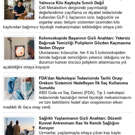
Yalnızca Kilo Kaybıyla Sınırlı Değil
Cell Metabolism dergisinde yayımladığı
değerlendirme zayıflama ve diyabet tedavisinde
kullanılan GLP-1 ilaçlarının sinir, bağışıklık ve
organlar arası iletişim sistemleri üzerinden kilo
kaybından bağımsız biyolojik mekanizmaları tetiklediğini ortaya çıktı
Kolonoskopide Başarının Gizli Anahtarı: Yetersiz
Bağırsak Temizliği Poliplerin Gözden Kaçmasına
Neden Oluyor
Uluslararası kılavuzlar, her 4 ila 5 kolonoskopiden
birinde bağırsak temizliğinin yetersiz olduğunu ve bu
durumun kanser öncüsü poliplerin atlanmasına yol
açabildiğini ortaya koyuyor.
FDA’dan Narkolepsi Tedavisinde Tarihi Onay:
Oreksin Sistemini Hedefleyen İlk İlaç Kullanıma
Sunuldu
ABD Gıda ve İlaç Dairesi (FDA), Tip 1 narkolepsi
tedavisinde hastalığın temel biyolojik mekanizmasını
ve tüm belirtilerini hedef alan oveporexton etken
maddeli ilk ilaca onay verdi.
Sağlıklı Yaşlanmanın Gizli Anahtarı: Düzenli
Kuvvet Antrenmanı Kas Ve Kemik Sağlığını
Koruyor
Uzmanlar, yaşlanmayla ortaya çıkan kas kaybı