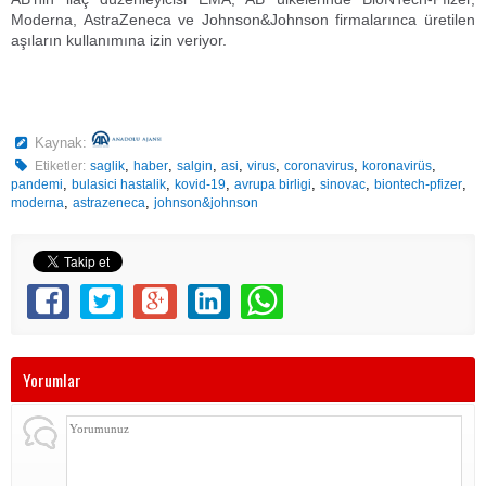
Moderna, AstraZeneca ve Johnson&Johnson firmalarınca üretilen
aşıların kullanımına izin veriyor.
Kaynak:
,
,
,
,
,
,
,
Etiketler:
saglik
haber
salgin
asi
virus
coronavirus
koronavirüs
,
,
,
,
,
,
pandemi
bulasici hastalik
kovid-19
avrupa birligi
sinovac
biontech-pfizer
,
,
moderna
astrazeneca
johnson&johnson
Yorumlar