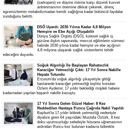
(sarkopeni) ve düşme riskine karşı düzenli kuvvet
antrenmanının önemine dikkat çekerek, direnç
egzersizlerinin metabolizmadan kemik sağlığına kadar bütüncül faydalar
sunduğunu belirtti.
DSÖ Uyardı: 2030 Yılına Kadar 4,8 Milyon
Hemşire ve Ebe Açığı Oluşabilir
Dünya Sağlık Örgütü (DSÖ), küresel sağlık iş
gücüne ilişkin raporunda, mevcut eğilimlerin sürmesi
halinde 2030 yılına kadar hemşire ve ebe açığının
4,8 milyona ulaşarak sağlık sistemlerini tehdit
edeceğini duyurdu.
Soğuk Algınlığı İle Başlayan Rahatsızlık
Karaciğer Yetmezliği Çıktı: 17 Yıl Sonra Nakille
Hayata Tutundu
Erzurum'da soğuk algınlığı şikayetiyle gittiği
hastanede karaciğer yetmezliği teşhisi konulan
Özlem Aydemir, 17 yıldır beklediği müjdeli habere
kadavradan yapılan başarılı nakille kavuştu.
17 Yıl Sonra Gelen Güzel Haber: 8 Kez
Reddedilen Hastaya 9'uncu Çağrıda Nakil Yapıldı
Bayburt'ta 17 yıldır böbrek yetmezliği nedeniyle
diyalize giren 64 yaşındaki Mustafa Öztürk, 8 kez
doku uyumsuzluğu sebebiyle hüsrana uğramasının
ardından 9'uncu kez bulunan kadavra böbrekle