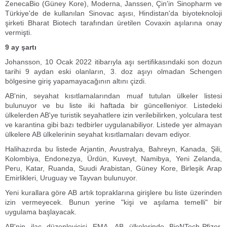
ZenecaBio (Güney Kore), Moderna, Janssen, Çin'in Sinopharm ve
Türkiye'de de kullanılan Sinovac aşısı, Hindistan'da biyoteknoloji
şirketi Bharat Biotech tarafından üretilen Covaxin aşılarına onay
vermişti.
9 ay şartı
Johansson, 10 Ocak 2022 itibarıyla aşı sertifikasındaki son dozun
tarihi 9 aydan eski olanların, 3. doz aşıyı olmadan Schengen
bölgesine giriş yapamayacağının altını çizdi.
AB'nin, seyahat kısıtlamalarından muaf tutulan ülkeler listesi
bulunuyor ve bu liste iki haftada bir güncelleniyor. Listedeki
ülkelerden AB'ye turistik seyahatlere izin verilebilirken, yolculara test
ve karantina gibi bazı tedbirler uygulanabiliyor. Listede yer almayan
ülkelere AB ülkelerinin seyahat kısıtlamaları devam ediyor.
Halihazırda bu listede Arjantin, Avustralya, Bahreyn, Kanada, Şili,
Kolombiya, Endonezya, Ürdün, Kuveyt, Namibya, Yeni Zelanda,
Peru, Katar, Ruanda, Suudi Arabistan, Güney Kore, Birleşik Arap
Emirlikleri, Uruguay ve Tayvan bulunuyor.
Yeni kurallara göre AB artık topraklarına girişlere bu liste üzerinden
izin vermeyecek. Bunun yerine "kişi ve aşılama temelli" bir
uygulama başlayacak.
AB'nin ilaç düzenleyicisi EMA, AB ülkelerinde BioNTech-Pfizer,