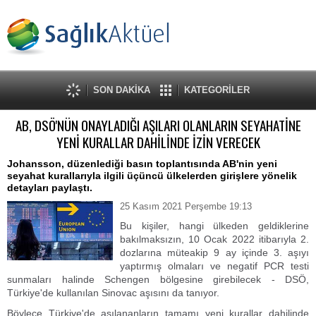
SON DAKİKA
KATEGORİLER
AB, DSÖ'NÜN ONAYLADIĞI AŞILARI OLANLARIN SEYAHATİNE
YENİ KURALLAR DAHİLİNDE İZİN VERECEK
Johansson, düzenlediği basın toplantısında AB'nin yeni
seyahat kurallarıyla ilgili üçüncü ülkelerden girişlere yönelik
detayları paylaştı.
25 Kasım 2021 Perşembe 19:13
Bu kişiler, hangi ülkeden geldiklerine
bakılmaksızın, 10 Ocak 2022 itibarıyla 2.
dozlarına müteakip 9 ay içinde 3. aşıyı
yaptırmış olmaları ve negatif PCR testi
sunmaları halinde Schengen bölgesine girebilecek - DSÖ,
Türkiye'de kullanılan Sinovac aşısını da tanıyor.
Böylece Türkiye'de aşılananların tamamı yeni kurallar dahilinde